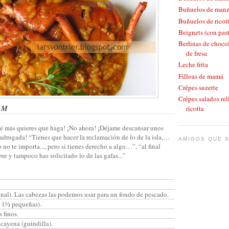
Buñuelos de man
Buñuelos de ricott
Beignets (con pas
Berlinas de chocol
de fresa
Leche frita
Filloas de mamá
Crêpes suzette
Crêpes salados rel
AM
ricotta
ué más quieres que haga! ¡No ahora! ¡Déjame descansar unos
adrugada! “Tienes que hacer la reclamación de lo de la isla,…
AMIGOS QUE S
o no te importa..., pero si tienes derecho a algo…”, “al final
re y tampoco has solicitado lo de las gafas...”
nal). Las cabezas las podemos usar para un fondo de pescado.
ó 1½ pequeñas).
 finos.
 cayena (guindilla).