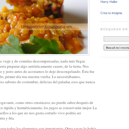
Harry Haller
Crea tu insignia
BÚSQUEDA E
de viaje y de comidas descompensadas, nada más llegar,
ría preparar algo auténticamente casero, de la tierra. Nos
 y justo antes de acostarnos lo deje descongelando. Ésta fue
o, primer día tras nuestra vuelta. Lo necesitábamos,
os sabores de costumbre, delicias del paladar, esos que nunca
bogavante, como otros crustáceos, no pierde sabor después de
ace rápida y herméticamente, los jugos se conservarán mejor. La
ellos a los que no nos gusta cortarlo vivo podría ser
ta y fría.
 que todos los elementos son importantes. Otras veces lo había