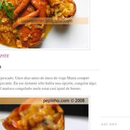
EPITE
A
 pescado. Unos días antes de irnos de viaje María compró
gavante. En ese instante sólo había una opción, congelar algo.
l marisco congelado suele estar casi igual de bueno.
ASÍ SOY