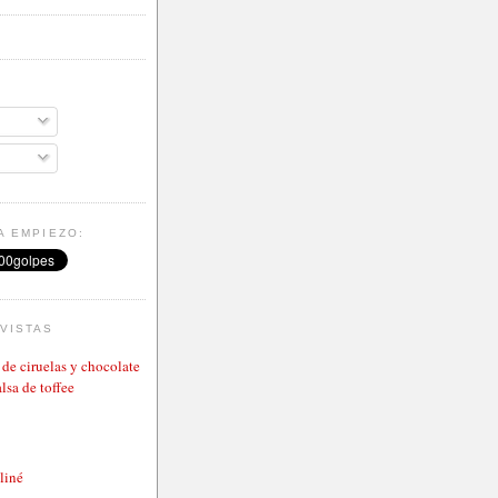
A EMPIEZO:
VISTAS
de ciruelas y chocolate
lsa de toffee
aliné