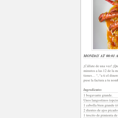
MONDAY AT 00:01 
¡Cállate de una vez! ¡Q
minutos a las 12 de la m
tienes… “, “a ti el diner
puse la factura a tu nomb
Ingredientes
1 bogavante grande.
Unos langostinos (opcio
1 cebolla bien grande (
2 dientes de ajos picados
1 trocito de pimienta de