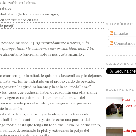
s de azafrán en hebras.
n dulce.
shidratado (lo hidrataremos en agua).
n ser triturados en lata).
e perejil.
SUSCRÍBEME!
Entradas
 pescado/marisco [*].
Aproximadamente 4 partes, si lo
Comentarios
 (perogrullada) le echaremos menor cantidad, unas 2 ½.
 alimentario (opcional, sólo si nos gusta amarillo).
CUALQUIER DÍ
 choricero por la mitad, le quitamos las semillas y lo dejamos
a. Esta vez los he hidratado en el propio caldo de pescado.
bogavante longitudinalmente y la cola en “medallones”
RECETAS MÁS 
do los jugos que pudiesen haber quedado. En una olla grande
va virgen extra y doramos ligeramente los trozos del
Pudding 
amos el aceite para el sofrito y conseguiremos que no se
con sa
te la cocción.
s dientes de ajo, ambos ingredientes picados finamente.
uindilla en la cantidad a gusto, le echo una puntita del
ego medio hasta que tenga un tono traslúcido. Mientras tanto,
n rallado, desechando la piel, y extraemos la pulpa del
Tarta pr
ando por medio de un cuchillo.