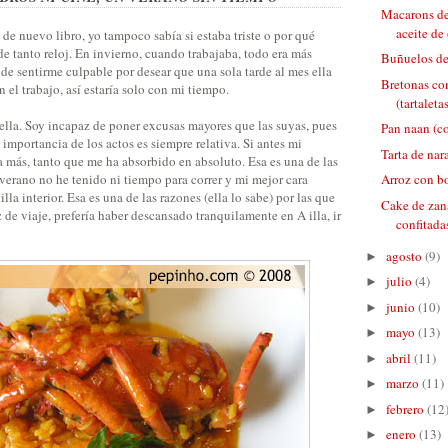
Macarons de
aceite de
de nuevo libro, yo tampoco sabía si estaba triste o por qué
e tanto reloj. En invierno, cuando trabajaba, todo era más
Buñuelos de
 de sentirme culpable por desear que una sola tarde al mes ella
Bretonas co
 el trabajo, así estaría solo con mi tiempo.
(tartaletas
 ella. Soy incapaz de poner excusas mayores que las suyas, pues
Pan naan (c
 importancia de los actos es siempre relativa. Si antes mi
Tarta de nar
a más, tanto que me ha absorbido en absoluto. Esa es una de las
 verano no he tenido ni tiempo para correr y mi mejor cara
Arroz con b
lla interior. Esa es una de las razones (ella lo sabe) por las que
Cake de zana
 de viaje, prefería haber descansado tranquilamente en A illa, ir
confitada
agosto
(9)
►
julio
(4)
►
junio
(10)
►
mayo
(13)
►
abril
(11)
►
marzo
(11)
►
febrero
(12
►
enero
(13)
►