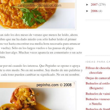
2007
(279)
►
2006
(4)
►
an sido los dos meses de verano que menos he leído, ahora
 libro que me ha dado miedo con sólo haber leído el primer
otra vez hasta encontrar esa media hora necesaria para arrancar
 vuelta). Sólo en los largos vuelos o las pausas de playa
do leer algo. Muchas veces aparecía un comentario o un acto
tura.
IDEAS PARA C
ar por mí cuando les interesa. Que Pepinho se opone o apoya
Filloas de chocola
éste u otro modo. No en mi nombre. Soy dueño de mis palabras y
chocolate
 cada tono pueden cambiar su significado. No en mi nombre.
Orejas de carnaval
Buñuelos al estil
(Beignets)
Buñuelos de vaini
Buñuelos vieneses
o Nutella
Buñuelos de fram