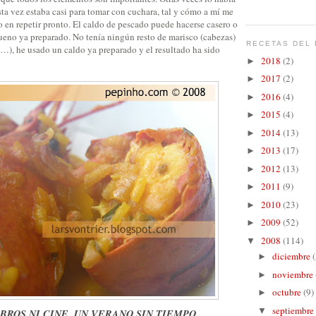
ta vez estaba casi para tomar con cuchara, tal y cómo a mí me
 en repetir pronto. El caldo de pescado puede hacerse casero o
eno ya preparado. No tenía ningún resto de marisco (cabezas)
RECETAS DEL 
,…), he usado un caldo ya preparado y el resultado ha sido
2018
(2)
►
2017
(2)
►
2016
(4)
►
2015
(4)
►
2014
(13)
►
2013
(17)
►
2012
(13)
►
2011
(9)
►
2010
(23)
►
2009
(52)
►
2008
(114)
▼
diciembre
(
►
noviembre
►
octubre
(9)
►
septiembre
▼
BROS NI CINE, UN VERANO SIN TIEMPO