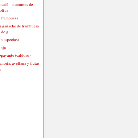
 café – macarons de
 oliva
 frambuesa
n ganache de frambuesa
 de g...
on especias)
anja
ogavante (caldoso)
horia, avellana y frutas
s
)