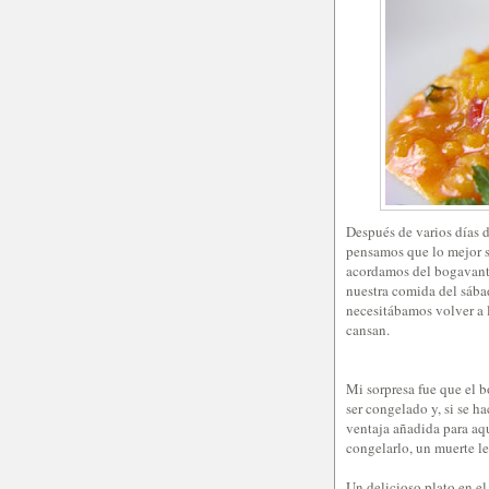
Después de varios días 
pensamos que lo mejor se
acordamos del bogavante
nuestra comida del sábad
necesitábamos volver a l
cansan.
Mi sorpresa fue que el 
ser congelado y, si se h
ventaja añadida para aqu
congelarlo, un muerte len
Un delicioso plato en el