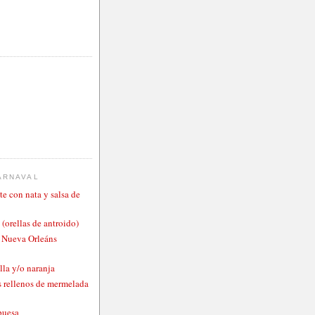
ARNAVAL
te con nata y salsa de
 (orellas de antroido)
o Nueva Orleáns
lla y/o naranja
 rellenos de mermelada
buesa