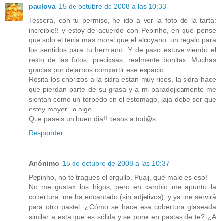
paulova
15 de octubre de 2008 a las 10:33
Tessera, con tu permiso, he ido a ver la foto de la tarta:
increible!! y estoy de acuerdo con Pepinho, en que pense
que solo el tenia mas moral que el alcoyano. un regalo para
los sentidos para tu hermano. Y de paso estuve viendo el
resto de las fotos, preciosas, realmente bonitas. Muchas
gracias por dejarnos compartir ese espacio.
Rosita los chorizos a la sidra estan muy ricos, la sidra hace
que pierdan parte de su grasa y a mi paradojicamente me
sientan como un torpedo en el estomago, jaja debe ser que
estoy mayor.. o algo.
Que paseis un buen dia!! besos a tod@s
Responder
Anónimo
15 de octubre de 2008 a las 10:37
Pepinho, no te tragues el orgullo. Puajj, qué malo es eso!
No me gustan los higos, pero en cambio me apunto la
cobertura, me ha encantado (sin adjetivos), y ya me servirá
para otro pastel. ¿Cómo se hace esa cobertura glaseada
similar a esta que es sólida y se pone en pastas de te? ¿A