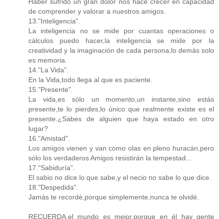
Haber sufrido un gran dolor nos hace crecer en capacidad
de comprender y valorar a nuestros amigos.
13."Inteligencia".
La inteligencia no se mide por cuantas operaciones o
cálculos puedo hacer,la inteligencia se mide por la
creatividad y la imaginación de cada persona,lo demás solo
es memoria.
14."La Vida".
En la Vida,todo llega al que es paciente.
15."Presente".
La vida,es sólo un momento,un instante,sino estás
presente,te lo pierdes,lo único que realmente existe es el
presente.¿Sabes de alguien que haya estado en otro
lugar?
16."Amistad".
Los amigos vienen y van como olas en pleno huracán,pero
sólo los verdaderos Amigos resistirán la tempestad...
17."Sabiduría".
El sabio no dice lo que sabe,y el necio no sabe lo que dice.
18."Despedida".
Jamás te recordé,porque simplemente,nunca te olvidé.
RECUERDA,el mundo es mejor,porque en él hay gente