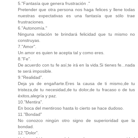
5."Fantasía que genera frustración ."
Pretender que otra persona nos haga felices y llene todas
nuestras expectativas es una fantasía que sólo trae
frustraciones.
6."Autonomía."
Ninguna relación te brindará felicidad que tu mismo no
construyas.
7."Amor".
Un amor es quien te acepta tal y como eres.
8."Fe".
De acuerdo con tu fe así,te irá en la vida.Si tienes fe...nada
te será imposible.
9."Realidad".
Deja ya de engañarte.Eres la causa de ti mismo,de tu
tristeza,de tu necesidad,de tu dolor,de tu fracaso o de tus
éxitos,alegría y paz.
10."Mentira".
En boca del mentiroso hasta lo cierto se hace dudoso.
11."Bondad"
No conozco ningún otro signo de superioridad que la
bondad.
12."Dolor".