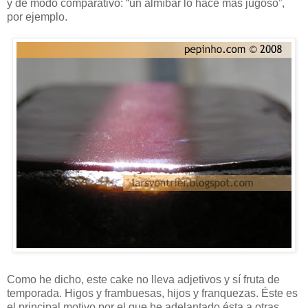
y de modo comparativo: “un almíbar lo hace más jugoso”,
por ejemplo.
Como he dicho, este cake no lleva adjetivos y sí fruta de
temporada. Higos y frambuesas, hijos y franquezas. Éste es
el principal motivo por el que he adelantado ésta a otras