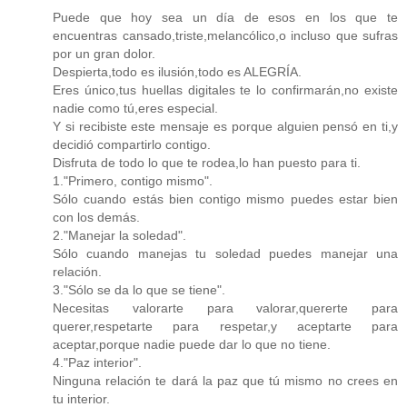
Puede que hoy sea un día de esos en los que te
encuentras cansado,triste,melancólico,o incluso que sufras
por un gran dolor.
Despierta,todo es ilusión,todo es ALEGRÍA.
Eres único,tus huellas digitales te lo confirmarán,no existe
nadie como tú,eres especial.
Y si recibiste este mensaje es porque alguien pensó en ti,y
decidió compartirlo contigo.
Disfruta de todo lo que te rodea,lo han puesto para ti.
1."Primero, contigo mismo".
Sólo cuando estás bien contigo mismo puedes estar bien
con los demás.
2."Manejar la soledad".
Sólo cuando manejas tu soledad puedes manejar una
relación.
3."Sólo se da lo que se tiene".
Necesitas valorarte para valorar,quererte para
querer,respetarte para respetar,y aceptarte para
aceptar,porque nadie puede dar lo que no tiene.
4."Paz interior".
Ninguna relación te dará la paz que tú mismo no crees en
tu interior.