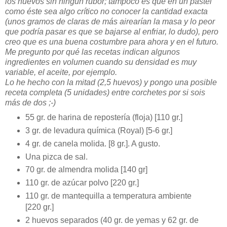
los huevos sin ningún rubor; tampoco es que en un pastel
como éste sea algo crítico no conocer la cantidad exacta
(unos gramos de claras de más airearían la masa y lo peor
que podría pasar es que se bajarse al enfriar, lo dudo), pero
creo que es una buena costumbre para ahora y en el futuro.
Me pregunto por qué las recetas indican algunos
ingredientes en volumen cuando su densidad es muy
variable, el aceite, por ejemplo.
Lo he hecho con la mitad (2,5 huevos) y pongo una posible
receta completa (5 unidades) entre corchetes por si sois
más de dos ;-)
55 gr. de harina de repostería (floja) [110 gr.]
3 gr. de levadura química (Royal) [5-6 gr.]
4 gr. de canela molida. [8 gr.]. A gusto.
Una pizca de sal.
70 gr. de almendra molida [140 gr]
110 gr. de azúcar polvo [220 gr.]
110 gr. de mantequilla a temperatura ambiente
[220 gr.]
2 huevos separados (40 gr. de yemas y 62 gr. de