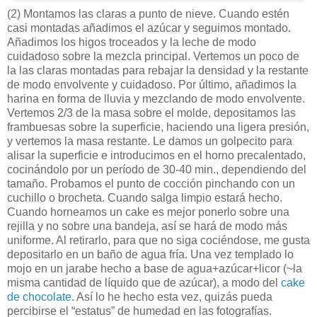
(2)
Montamos las claras a punto de nieve. Cuando estén
casi montadas añadimos el azúcar y seguimos montado.
Añadimos los higos troceados y la leche de modo
cuidadoso sobre la mezcla principal. Vertemos un poco de
la las claras montadas para rebajar la densidad y la restante
de modo envolvente y cuidadoso. Por último, añadimos la
harina en forma de lluvia y mezclando de modo envolvente.
Vertemos 2/3 de la masa sobre el molde, depositamos las
frambuesas sobre la superficie, haciendo una ligera presión,
y vertemos la masa restante. Le damos un golpecito para
alisar la superficie e introducimos en el horno precalentado,
cocinándolo por un período de 30-40 min., dependiendo del
tamaño. Probamos el punto de cocción pinchando con un
cuchillo o brocheta. Cuando salga limpio estará hecho.
Cuando horneamos un cake es mejor ponerlo sobre una
rejilla y no sobre una bandeja, así se hará de modo más
uniforme. Al retirarlo, para que no siga cociéndose, me gusta
depositarlo en un baño de agua fría. Una vez templado lo
mojo en un jarabe hecho a base de agua+azúcar+licor (~la
misma cantidad de líquido que de azúcar), a modo del
cake
de chocolate
. Así lo he hecho esta vez, quizás pueda
percibirse el “estatus” de humedad en las fotografías.