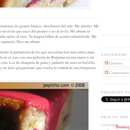
nanistas de guante blanco, absolutista del arte. Me aburres. Me
r un éxito que nace del premio y no al revés. Me aburre tu
arte ajeno al tuyo. Tu lengua bífida de acento infantiloide. Me
r supuesto, Dios me aburre.
bado la pedantería de los que necesitan leer una crítica para
SUSCRÍBEME!
ola en el cine con una película de Bergman en una mano y un
a otra. Los de chaqueta de pana y pañuelo de seda en bolsillo,
Entradas
 y un falso progresismo que oculta la verdad de una burguesía
Comentarios
CUALQUIER DÍ
RECETAS MÁS 
Pudding 