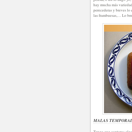
hay mucha más variedad 
perecederas y breves lo q
las frambuesas,… Lo bre
MALAS TEMPORA
Tengo que contaros algo.