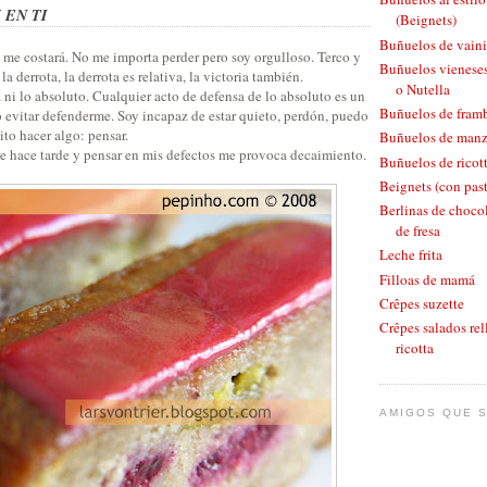
 EN TI
(Beignets)
Buñuelos de vaini
, me costará. No me importa perder pero soy orgulloso. Terco y
Buñuelos vieneses
a derrota, la derrota es relativa, la victoria también.
o Nutella
a ni lo absoluto. Cualquier acto de defensa de lo absoluto es un
Buñuelos de fram
 evitar defenderme. Soy incapaz de estar quieto, perdón, puedo
ito hacer algo: pensar.
Buñuelos de man
Se hace tarde y pensar en mis defectos me provoca decaimiento.
Buñuelos de ricott
Beignets (con pas
Berlinas de chocol
de fresa
Leche frita
Filloas de mamá
Crêpes suzette
Crêpes salados rel
ricotta
AMIGOS QUE S