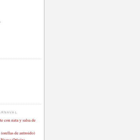
)
ARNAVAL
te con nata y salsa de
 (orellas de antroido)
o Nueva Orleáns