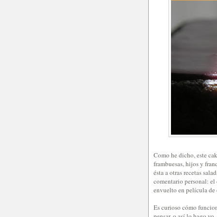
Como he dicho, este cake
frambuesas, hijos y fran
ésta a otras recetas sal
comentario personal: el 
envuelto en película de
Es curioso cómo funcio
pensar, o así lo hago yo