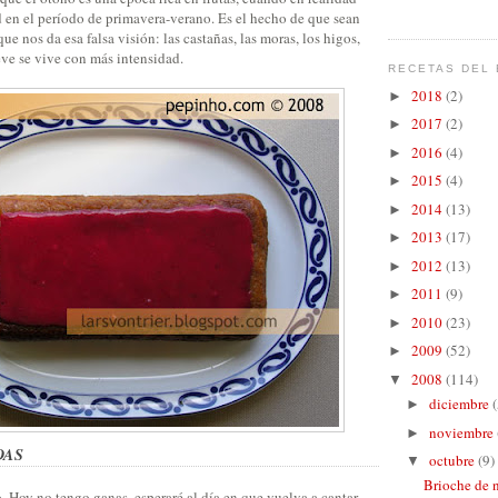
en el período de primavera-verano. Es el hecho de que sean
ue nos da esa falsa visión: las castañas, las moras, los higos,
ve se vive con más intensidad.
RECETAS DEL 
2018
(2)
►
2017
(2)
►
2016
(4)
►
2015
(4)
►
2014
(13)
►
2013
(17)
►
2012
(13)
►
2011
(9)
►
2010
(23)
►
2009
(52)
►
2008
(114)
▼
diciembre
(
►
noviembre
►
DAS
octubre
(9)
▼
Brioche de n
 Hoy no tengo ganas, esperaré al día en que vuelva a cantar