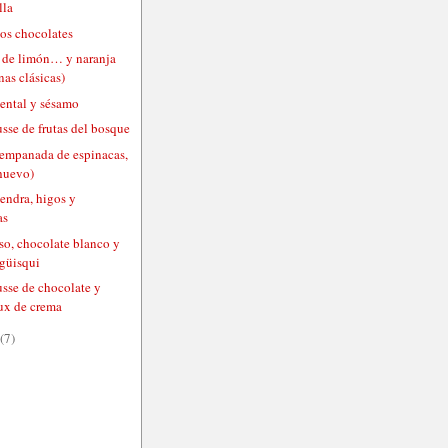
lla
os chocolates
 de limón… y naranja
as clásicas)
ental y sésamo
sse de frutas del bosque
(empanada de espinacas,
 huevo)
endra, higos y
as
so, chocolate blanco y
 güisqui
usse de chocolate y
ux de crema
(7)