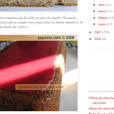
abril
(11)
►
marzo
(11)
►
una respuesta que he dado en tono de orgullo. No puedo
febrero
(12
►
jar la cabeza cuando estoy bajo, sería mi muerte definitiva. Si
enero
(13)
►
ás fuerte me vuelvo.
2007
(279)
►
2006
(4)
►
IDEAS PARA C
Filloas de chocola
chocolate
Orejas de carnaval
Buñuelos al estil