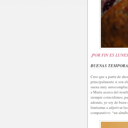
¡POR FIN ES LUNES
BUENAS TEMPORA
Creo que a partir de ahor
principalmente si son e
suena muy autocomplacie
a María acerca del result
siempre coincidimos, par
además, yo soy de buen 
limitarme a adjetivar la
comparativo: “un almíba