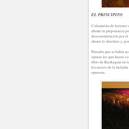
EL PRINCIPITO
Columnista de lectores o
aburre tu prepotencia po
desconsideración por el 
aburre lo absoluto y, po
Pensaba que se había aca
opinar, los que hacen c
libro de Kierkegaar en l
los necios de la fachada
opresora.