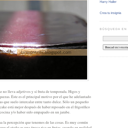
Harry Haller
Crea tu insignia
BÚSQUEDA E
 no lleva adjetivos y sí fruta de temporada. Higos y
quezas. Éste es el principal motivo por el que he adelantado
adas que suelo intercalar entre tanto dulce. Sólo un pequeño
cake está mejor después de haber reposado en el frigorífico
 cocina y/o haber sido empapado en un jarabe.
na la percepción que tenemos de las cosas. Es muy común
, que el otoño es una época rica en frutas, cuando en realidad