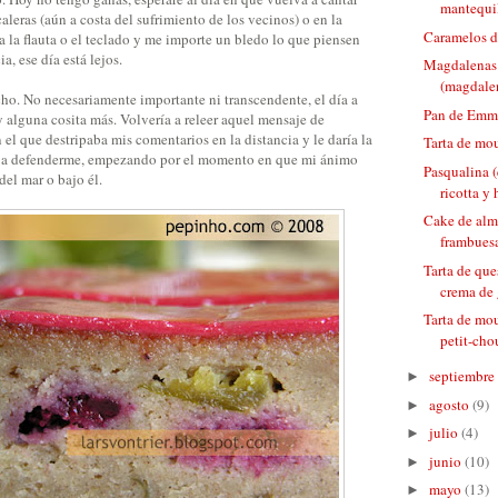
mantequi
aleras (aún a costa del sufrimiento de los vecinos) o en la
Caramelos d
a la flauta o el teclado y me importe un bledo lo que piensen
a, ese día está lejos.
Magdalenas
(magdalen
o. No necesariamente importante ni transcendente, el día a
Pan de Emm
 alguna cosita más. Volvería a releer aquel mensaje de
 el que destripaba mis comentarios en la distancia y le daría la
Tarta de mou
a a defenderme, empezando por el momento en que mi ánimo
Pasqualina 
 del mar o bajo él.
ricotta y
Cake de alm
frambues
Tarta de que
crema de
Tarta de mo
petit-cho
septiembre
►
agosto
(9)
►
julio
(4)
►
junio
(10)
►
mayo
(13)
►