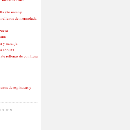
lla y/o naranja
 rellenos de mermelada
buesa
zana
a y naranja
ta choux)
ate rellenas de confitura
lenos de espinacas y
IGUEN...