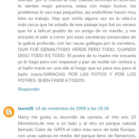
te sientes mejor persona, estas con mejor humor, los
problemas lo ves mas pequeños, las endorfinas hacen muy
bien su trabajo. Hay que vivirlo alguna vez en la vida.Lo
más cerca que he estado de ese paisaje tuyo fué un verano
que fui a lalin,el pueblo de un amigo de mi marido, y me
encanto el salir a correr por esas carreteras comarcales de
la galicia profunda, con las vacas gallegas por la carretera,
GUA! FUE GENIAL!TODO VERDE PERO TODO, CUANDO
DIGO TODO ES TODO. El postre de tu madre me encanta
yo lo hago pero con requeson y pan de molde sin corteza y
al baño maria en una olla al fuego que es para eso para el
baño maria.GARACIAS POR LAS FOTOS Y POR LOS
POTRES. BUEN FINDE A TODOS.
Responder
laure26
14 de noviembre de 2008 a las 18:34
Harry me gusta tu recorrido de carrera, el mio son 10
kilometros,de mar a un lado y al otro un parque natural
llamado Cabo de GATA el cabo mas seco de toda Europa,
con unas salinas en medio del parque lleno de flamencos,