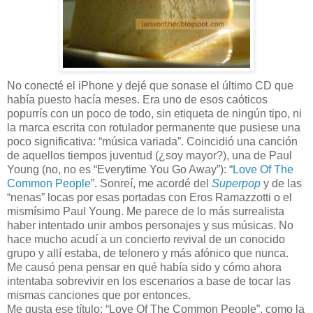
No conecté el iPhone y dejé que sonase el último CD que
había puesto hacía meses. Era uno de esos caóticos
popurrís con un poco de todo, sin etiqueta de ningún tipo, ni
la marca escrita con rotulador permanente que pusiese una
poco significativa: “música variada”. Coincidió una canción
de aquellos tiempos juventud (¿soy mayor?), una de Paul
Young (no, no es “Everytime You Go Away”): “
Love Of The
Common People
”. Sonreí, me acordé del
Superpop
y de las
“nenas” locas por esas portadas con Eros Ramazzotti o el
mismísimo Paul Young. Me parece de lo más surrealista
haber intentado unir ambos personajes y sus músicas. No
hace mucho acudí a un concierto revival de un conocido
grupo y allí estaba, de telonero y más afónico que nunca.
Me causó pena pensar en qué había sido y cómo ahora
intentaba sobrevivir en los escenarios a base de tocar las
mismas canciones que por entonces.
Me gusta ese título: “Love Of The Common People”, como la