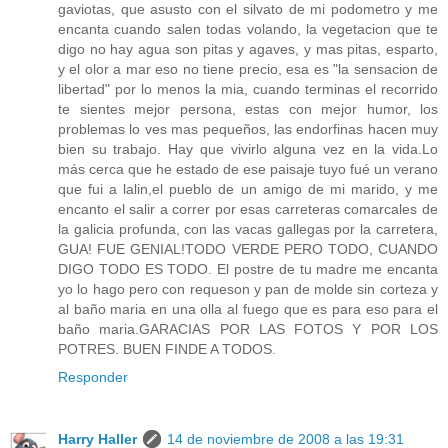
gaviotas, que asusto con el silvato de mi podometro y me
encanta cuando salen todas volando, la vegetacion que te
digo no hay agua son pitas y agaves, y mas pitas, esparto,
y el olor a mar eso no tiene precio, esa es "la sensacion de
libertad" por lo menos la mia, cuando terminas el recorrido
te sientes mejor persona, estas con mejor humor, los
problemas lo ves mas pequeños, las endorfinas hacen muy
bien su trabajo. Hay que vivirlo alguna vez en la vida.Lo
más cerca que he estado de ese paisaje tuyo fué un verano
que fui a lalin,el pueblo de un amigo de mi marido, y me
encanto el salir a correr por esas carreteras comarcales de
la galicia profunda, con las vacas gallegas por la carretera,
GUA! FUE GENIAL!TODO VERDE PERO TODO, CUANDO
DIGO TODO ES TODO. El postre de tu madre me encanta
yo lo hago pero con requeson y pan de molde sin corteza y
al baño maria en una olla al fuego que es para eso para el
baño maria.GARACIAS POR LAS FOTOS Y POR LOS
POTRES. BUEN FINDE A TODOS.
Responder
Harry Haller
14 de noviembre de 2008 a las 19:31