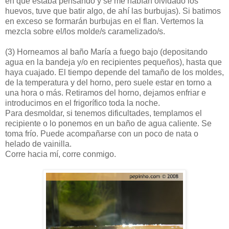
en qué estaba pensando y se me habían olvidado los
huevos, tuve que batir algo, de ahí las burbujas). Si batimos
en exceso se formarán burbujas en el flan. Vertemos la
mezcla sobre el/los molde/s caramelizado/s.
(3)
Horneamos al baño María a fuego bajo (depositando
agua en la bandeja y/o en recipientes pequeños), hasta que
haya cuajado. El tiempo depende del tamaño de los moldes,
de la temperatura y del horno, pero suele estar en torno a
una hora o más. Retiramos del horno, dejamos enfriar e
introducimos en el frigorífico toda la noche.
Para desmoldar, si tenemos dificultades, templamos el
recipiente o lo ponemos en un baño de agua caliente. Se
toma frío. Puede acompañarse con un poco de nata o
helado de vainilla.
Corre hacia mí, corre conmigo.