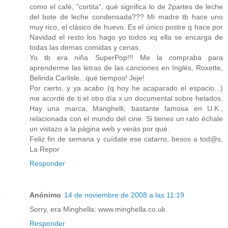
como el café, "cortita", qué significa lo de 2partes de leche
del bote de leche condensada??? Mi madre tb hace uno
muy rico, el clásico de huevo. Es el único postre q hace por
Navidad el resto los hago yo todos xq ella se encarga de
todas las demas comidas y cenas.
Yo tb era niña SuperPop!!! Me la compraba para
aprenderme las letras de las canciones en Inglés, Roxette,
Belinda Carlisle...qué tiempos! Jeje!
Por cierto, y ya acabo (q hoy he acaparado el espacio...)
me acordé de ti el otro día x un documental sobre helados.
Hay una marca, Manghelli, bastante famosa en U.K.,
relacionada con el mundo del cine. Si tienes un rato échale
un vistazo a la página web y verás por qué.
Feliz fin de semana y cuídate ese catarro, besos a tod@s,
La Repor
Responder
Anónimo
14 de noviembre de 2008 a las 11:19
Sorry, era Minghella: www.minghella.co.uk
Responder