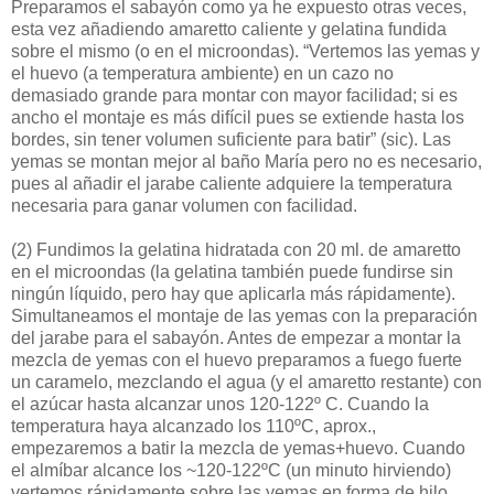
Preparamos el sabayón como ya he expuesto otras veces,
esta vez añadiendo amaretto caliente y gelatina fundida
sobre el mismo (o en el microondas). “Vertemos las yemas y
el huevo (a temperatura ambiente) en un cazo no
demasiado grande para montar con mayor facilidad; si es
ancho el montaje es más difícil pues se extiende hasta los
bordes, sin tener volumen suficiente para batir” (sic). Las
yemas se montan mejor al baño María pero no es necesario,
pues al añadir el jarabe caliente adquiere la temperatura
necesaria para ganar volumen con facilidad.
(2)
Fundimos la gelatina hidratada con 20 ml. de amaretto
en el microondas (la gelatina también puede fundirse sin
ningún líquido, pero hay que aplicarla más rápidamente).
Simultaneamos el montaje de las yemas con la preparación
del jarabe para el sabayón. Antes de empezar a montar la
mezcla de yemas con el huevo preparamos a fuego fuerte
un caramelo, mezclando el agua (y el amaretto restante) con
el azúcar hasta alcanzar unos 120-122º C. Cuando la
temperatura haya alcanzado los 110ºC, aprox.,
empezaremos a batir la mezcla de yemas+huevo. Cuando
el almíbar alcance los ~120-122ºC (un minuto hirviendo)
vertemos rápidamente sobre las yemas en forma de hilo,