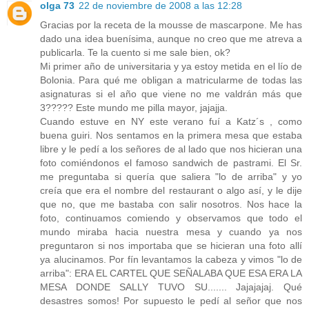
olga 73
22 de noviembre de 2008 a las 12:28
Gracias por la receta de la mousse de mascarpone. Me has
dado una idea buenísima, aunque no creo que me atreva a
publicarla. Te la cuento si me sale bien, ok?
Mi primer año de universitaria y ya estoy metida en el lío de
Bolonia. Para qué me obligan a matricularme de todas las
asignaturas si el año que viene no me valdrán más que
3????? Este mundo me pilla mayor, jajajja.
Cuando estuve en NY este verano fuí a Katz´s , como
buena guiri. Nos sentamos en la primera mesa que estaba
libre y le pedí a los señores de al lado que nos hicieran una
foto comiéndonos el famoso sandwich de pastrami. El Sr.
me preguntaba si quería que saliera "lo de arriba" y yo
creía que era el nombre del restaurant o algo así, y le dije
que no, que me bastaba con salir nosotros. Nos hace la
foto, continuamos comiendo y observamos que todo el
mundo miraba hacia nuestra mesa y cuando ya nos
preguntaron si nos importaba que se hicieran una foto allí
ya alucinamos. Por fín levantamos la cabeza y vimos "lo de
arriba": ERA EL CARTEL QUE SEÑALABA QUE ESA ERA LA
MESA DONDE SALLY TUVO SU....... Jajajajaj. Qué
desastres somos! Por supuesto le pedí al señor que nos