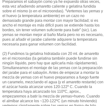
Preparamos el sabayón como ya he expuesto otras veces,
esta vez añadiendo amaretto caliente y gelatina fundida
sobre el mismo (o en el microondas). “Vertemos las yemas y
el huevo (a temperatura ambiente) en un cazo no
demasiado grande para montar con mayor facilidad; si es
ancho el montaje es más difícil pues se extiende hasta los
bordes, sin tener volumen suficiente para batir” (sic). Las
yemas se montan mejor al baño María pero no es necesario,
pues al añadir el jarabe caliente adquiere la temperatura
necesaria para ganar volumen con facilidad.
(2)
Fundimos la gelatina hidratada con 20 ml. de amaretto
en el microondas (la gelatina también puede fundirse sin
ningún líquido, pero hay que aplicarla más rápidamente).
Simultaneamos el montaje de las yemas con la preparación
del jarabe para el sabayón. Antes de empezar a montar la
mezcla de yemas con el huevo preparamos a fuego fuerte
un caramelo, mezclando el agua (y el amaretto restante) con
el azúcar hasta alcanzar unos 120-122º C. Cuando la
temperatura haya alcanzado los 110ºC, aprox.,
empezaremos a batir la mezcla de yemas+huevo. Cuando
el almíbar alcance los ~120-122ºC (un minuto hirviendo)
vertemos rápidamente sobre las yemas en forma de hilo,