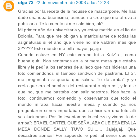
olga 73
22 de noviembre de 2008 a las 12:28
Gracias por la receta de la mousse de mascarpone. Me has
dado una idea buenísima, aunque no creo que me atreva a
publicarla. Te la cuento si me sale bien, ok?
Mi primer año de universitaria y ya estoy metida en el lío de
Bolonia. Para qué me obligan a matricularme de todas las
asignaturas si el año que viene no me valdrán más que
3????? Este mundo me pilla mayor, jajajja.
Cuando estuve en NY este verano fuí a Katz´s , como
buena guiri. Nos sentamos en la primera mesa que estaba
libre y le pedí a los señores de al lado que nos hicieran una
foto comiéndonos el famoso sandwich de pastrami. El Sr.
me preguntaba si quería que saliera "lo de arriba" y yo
creía que era el nombre del restaurant o algo así, y le dije
que no, que me bastaba con salir nosotros. Nos hace la
foto, continuamos comiendo y observamos que todo el
mundo miraba hacia nuestra mesa y cuando ya nos
preguntaron si nos importaba que se hicieran una foto allí
ya alucinamos. Por fín levantamos la cabeza y vimos "lo de
arriba": ERA EL CARTEL QUE SEÑALABA QUE ESA ERA LA
MESA DONDE SALLY TUVO SU....... Jajajajaj. Qué
desastres somos! Por supuesto le pedí al señor que nos