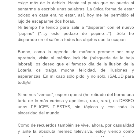
exige más de lo debido. Hasta tal punto que no puedo ni
sentarme a escribir unas palabras. La única forma de estar
ocioso en casa era no estar, así, hoy me he permitido el
lujo de escaparme dos horas.
Ni tiempo he tenido para salir a “disparar” con el nuevo
“pepino” (“…y este pedazo de pepino…”). Sólo he
disparado en el salón a todos los objetos que lo ocupan.
Bueno, como la agenda de mañana promete ser muy
apretada, visita al médico incluida (búsqueda de la baja
laboral), os deseo que el famoso día de la ilusión de la
Lotería os traiga mucha felicidad, de ilusiones y
esperanzas. En mi caso sólo pido, y no sólo, ¡SALUD para
tod@s!
Si no nos “vemos”, espero que sí (he retirado del horno una
tarta de lo más curiosa y apetitosa, rara, rara), os DESEO
unas FELICES FIESTAS, sin tópicos y con toda la
sinceridad del mundo.
Como de recuerdos también se vive, ahora, por casualidad
y ante la absoluta memez televisiva, estoy viendo como