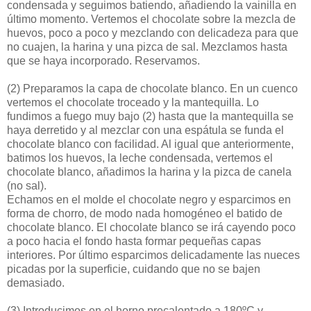
condensada y seguimos batiendo, añadiendo la vainilla en
último momento. Vertemos el chocolate sobre la mezcla de
huevos, poco a poco y mezclando con delicadeza para que
no cuajen, la harina y una pizca de sal. Mezclamos hasta
que se haya incorporado. Reservamos.
(2)
Preparamos la capa de chocolate blanco. En un cuenco
vertemos el chocolate troceado y la mantequilla. Lo
fundimos a fuego muy bajo (2) hasta que la mantequilla se
haya derretido y al mezclar con una espátula se funda el
chocolate blanco con facilidad. Al igual que anteriormente,
batimos los huevos, la leche condensada, vertemos el
chocolate blanco, añadimos la harina y la pizca de canela
(no sal).
Echamos en el molde el chocolate negro y esparcimos en
forma de chorro, de modo nada homogéneo el batido de
chocolate blanco. El chocolate blanco se irá cayendo poco
a poco hacia el fondo hasta formar pequeñas capas
interiores. Por último esparcimos delicadamente las nueces
picadas por la superficie, cuidando que no se bajen
demasiado.
(3)
Introducimos en el horno precalentado a 180ºC y