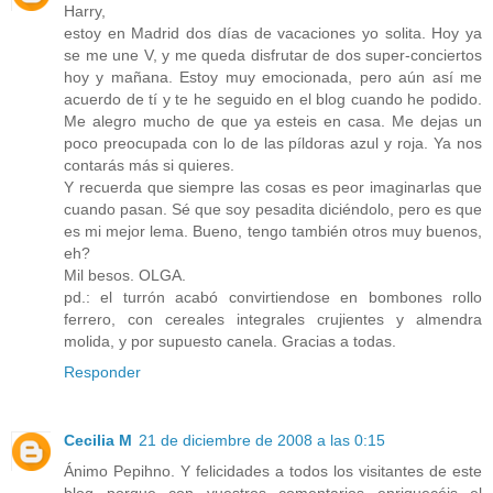
Harry,
estoy en Madrid dos días de vacaciones yo solita. Hoy ya
se me une V, y me queda disfrutar de dos super-conciertos
hoy y mañana. Estoy muy emocionada, pero aún así me
acuerdo de tí y te he seguido en el blog cuando he podido.
Me alegro mucho de que ya esteis en casa. Me dejas un
poco preocupada con lo de las píldoras azul y roja. Ya nos
contarás más si quieres.
Y recuerda que siempre las cosas es peor imaginarlas que
cuando pasan. Sé que soy pesadita diciéndolo, pero es que
es mi mejor lema. Bueno, tengo también otros muy buenos,
eh?
Mil besos. OLGA.
pd.: el turrón acabó convirtiendose en bombones rollo
ferrero, con cereales integrales crujientes y almendra
molida, y por supuesto canela. Gracias a todas.
Responder
Cecilia M
21 de diciembre de 2008 a las 0:15
Ánimo Pepihno. Y felicidades a todos los visitantes de este
blog porque con vuestros comentarios enriquecéis el