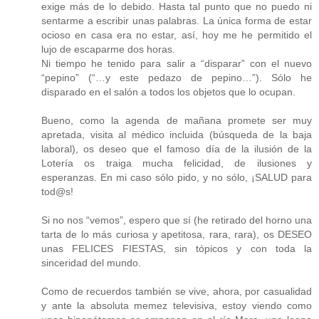
exige más de lo debido. Hasta tal punto que no puedo ni
sentarme a escribir unas palabras. La única forma de estar
ocioso en casa era no estar, así, hoy me he permitido el
lujo de escaparme dos horas.
Ni tiempo he tenido para salir a “disparar” con el nuevo
“pepino” (“…y este pedazo de pepino…”). Sólo he
disparado en el salón a todos los objetos que lo ocupan.
Bueno, como la agenda de mañana promete ser muy
apretada, visita al médico incluida (búsqueda de la baja
laboral), os deseo que el famoso día de la ilusión de la
Lotería os traiga mucha felicidad, de ilusiones y
esperanzas. En mi caso sólo pido, y no sólo, ¡SALUD para
tod@s!
Si no nos “vemos”, espero que sí (he retirado del horno una
tarta de lo más curiosa y apetitosa, rara, rara), os DESEO
unas FELICES FIESTAS, sin tópicos y con toda la
sinceridad del mundo.
Como de recuerdos también se vive, ahora, por casualidad
y ante la absoluta memez televisiva, estoy viendo como