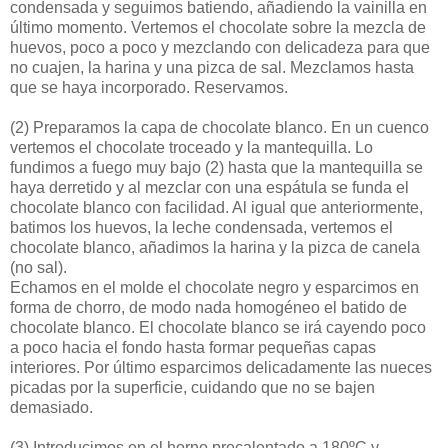
condensada y seguimos batiendo, añadiendo la vainilla en
último momento. Vertemos el chocolate sobre la mezcla de
huevos, poco a poco y mezclando con delicadeza para que
no cuajen, la harina y una pizca de sal. Mezclamos hasta
que se haya incorporado. Reservamos.
(2)
Preparamos la capa de chocolate blanco. En un cuenco
vertemos el chocolate troceado y la mantequilla. Lo
fundimos a fuego muy bajo (2) hasta que la mantequilla se
haya derretido y al mezclar con una espátula se funda el
chocolate blanco con facilidad. Al igual que anteriormente,
batimos los huevos, la leche condensada, vertemos el
chocolate blanco, añadimos la harina y la pizca de canela
(no sal).
Echamos en el molde el chocolate negro y esparcimos en
forma de chorro, de modo nada homogéneo el batido de
chocolate blanco. El chocolate blanco se irá cayendo poco
a poco hacia el fondo hasta formar pequeñas capas
interiores. Por último esparcimos delicadamente las nueces
picadas por la superficie, cuidando que no se bajen
demasiado.
(3)
Introducimos en el horno precalentado a 180ºC y