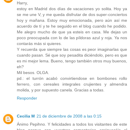
Harry,
estoy en Madrid dos días de vacaciones yo solita. Hoy ya
se me une V, y me queda disfrutar de dos super-conciertos
hoy y mañana. Estoy muy emocionada, pero aún así me
acuerdo de tí y te he seguido en el blog cuando he podido.
Me alegro mucho de que ya esteis en casa. Me dejas un
poco preocupada con lo de las píldoras azul y roja. Ya nos
contarás más si quieres.
Y recuerda que siempre las cosas es peor imaginarlas que
cuando pasan. Sé que soy pesadita diciéndolo, pero es que
es mi mejor lema. Bueno, tengo también otros muy buenos,
eh?
Mil besos. OLGA.
pd.: el turrón acabó convirtiendose en bombones rollo
ferrero, con cereales integrales crujientes y almendra
molida, y por supuesto canela. Gracias a todas.
Responder
Cecilia M
21 de diciembre de 2008 a las 0:15
Ánimo Pepihno. Y felicidades a todos los visitantes de este
blog porque con vuestros comentarios enriquecéis el