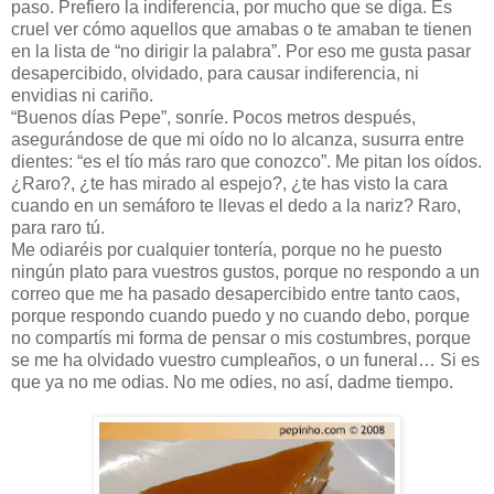
paso. Prefiero la indiferencia, por mucho que se diga. Es
cruel ver cómo aquellos que amabas o te amaban te tienen
en la lista de “no dirigir la palabra”. Por eso me gusta pasar
desapercibido, olvidado, para causar indiferencia, ni
envidias ni cariño.
“Buenos días Pepe”, sonríe. Pocos metros después,
asegurándose de que mi oído no lo alcanza, susurra entre
dientes: “es el tío más raro que conozco”. Me pitan los oídos.
¿Raro?, ¿te has mirado al espejo?, ¿te has visto la cara
cuando en un semáforo te llevas el dedo a la nariz? Raro,
para raro tú.
Me odiaréis por cualquier tontería, porque no he puesto
ningún plato para vuestros gustos, porque no respondo a un
correo que me ha pasado desapercibido entre tanto caos,
porque respondo cuando puedo y no cuando debo, porque
no compartís mi forma de pensar o mis costumbres, porque
se me ha olvidado vuestro cumpleaños, o un funeral… Si es
que ya no me odias. No me odies, no así, dadme tiempo.