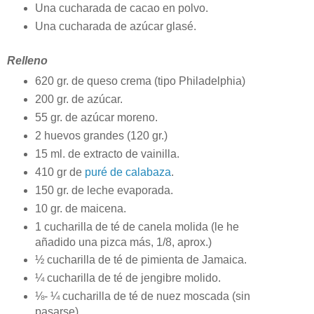
Una cucharada de cacao en polvo.
Una cucharada de azúcar glasé.
Relleno
620 gr. de queso crema (tipo Philadelphia)
200 gr. de azúcar.
55 gr. de azúcar moreno.
2 huevos grandes (120 gr.)
15 ml. de extracto de vainilla.
410 gr de
puré de calabaza
.
150 gr. de leche evaporada.
10 gr. de maicena.
1 cucharilla de té de canela molida (le he
añadido una pizca más, 1/8, aprox.)
½ cucharilla de té de pimienta de Jamaica.
¼ cucharilla de té de jengibre molido.
⅛- ¼ cucharilla de té de nuez moscada (sin
pasarse)