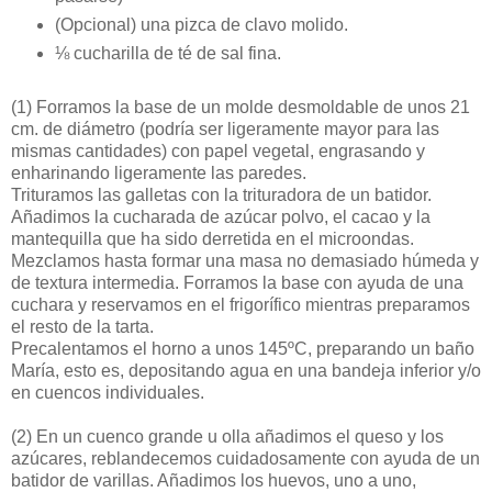
(Opcional) una pizca de clavo molido.
⅛ cucharilla de té de sal fina.
(1)
Forramos la base de un molde desmoldable de unos 21
cm. de diámetro (podría ser ligeramente mayor para las
mismas cantidades) con papel vegetal, engrasando y
enharinando ligeramente las paredes.
Trituramos las galletas con la trituradora de un batidor.
Añadimos la cucharada de azúcar polvo, el cacao y la
mantequilla que ha sido derretida en el microondas.
Mezclamos hasta formar una masa no demasiado húmeda y
de textura intermedia. Forramos la base con ayuda de una
cuchara y reservamos en el frigorífico mientras preparamos
el resto de la tarta.
Precalentamos el horno a unos 145ºC, preparando un baño
María, esto es, depositando agua en una bandeja inferior y/o
en cuencos individuales.
(2)
En un cuenco grande u olla añadimos el queso y los
azúcares, reblandecemos cuidadosamente con ayuda de un
batidor de varillas. Añadimos los huevos, uno a uno,