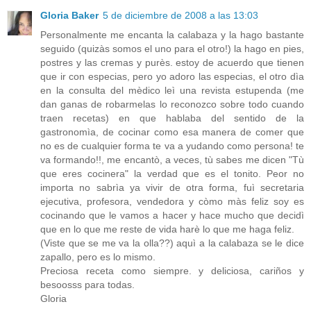
Gloria Baker
5 de diciembre de 2008 a las 13:03
Personalmente me encanta la calabaza y la hago bastante
seguido (quizàs somos el uno para el otro!) la hago en pies,
postres y las cremas y purès. estoy de acuerdo que tienen
que ir con especias, pero yo adoro las especias, el otro dìa
en la consulta del mèdico leì una revista estupenda (me
dan ganas de robarmelas lo reconozco sobre todo cuando
traen recetas) en que hablaba del sentido de la
gastronomìa, de cocinar como esa manera de comer que
no es de cualquier forma te va a yudando como persona! te
va formando!!, me encantò, a veces, tù sabes me dicen "Tù
que eres cocinera" la verdad que es el tonito. Peor no
importa no sabrìa ya vivir de otra forma, fuì secretaria
ejecutiva, profesora, vendedora y còmo màs feliz soy es
cocinando que le vamos a hacer y hace mucho que decidì
que en lo que me reste de vida harè lo que me haga feliz.
(Viste que se me va la olla??) aquì a la calabaza se le dice
zapallo, pero es lo mismo.
Preciosa receta como siempre. y deliciosa, cariños y
besoosss para todas.
Gloria