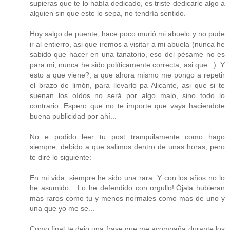
supieras que te lo había dedicado, es triste dedicarle algo a
alguien sin que este lo sepa, no tendría sentido.
Hoy salgo de puente, hace poco murió mi abuelo y no pude
ir al entierro, asi que iremos a visitar a mi abuela (nunca he
sabido que hacer en una tanatorio, eso del pésame no es
para mi, nunca he sido políticamente correcta, asi que...). Y
esto a que viene?, a que ahora mismo me pongo a repetir
el brazo de limón, para llevarlo pa Alicante, asi que si te
suenan los oídos no será por algo malo, sino todo lo
contrario. Espero que no te importe que vaya haciendote
buena publicidad por ahí...
No e podido leer tu post tranquilamente como hago
siempre, debido a que salimos dentro de unas horas, pero
te diré lo siguiente:
En mi vida, siempre he sido una rara. Y con los años no lo
he asumido... Lo he defendido con orgullo!.Ójala hubieran
mas raros como tu y menos normales como mas de uno y
una que yo me se...
Como final te dejo una frase que me acompaña durante los