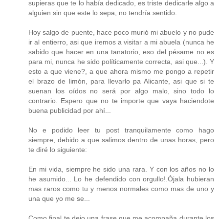
supieras que te lo había dedicado, es triste dedicarle algo a
alguien sin que este lo sepa, no tendría sentido.
Hoy salgo de puente, hace poco murió mi abuelo y no pude
ir al entierro, asi que iremos a visitar a mi abuela (nunca he
sabido que hacer en una tanatorio, eso del pésame no es
para mi, nunca he sido políticamente correcta, asi que...). Y
esto a que viene?, a que ahora mismo me pongo a repetir
el brazo de limón, para llevarlo pa Alicante, asi que si te
suenan los oídos no será por algo malo, sino todo lo
contrario. Espero que no te importe que vaya haciendote
buena publicidad por ahí...
No e podido leer tu post tranquilamente como hago
siempre, debido a que salimos dentro de unas horas, pero
te diré lo siguiente:
En mi vida, siempre he sido una rara. Y con los años no lo
he asumido... Lo he defendido con orgullo!.Ójala hubieran
mas raros como tu y menos normales como mas de uno y
una que yo me se...
Como final te dejo una frase que me acompaña durante los