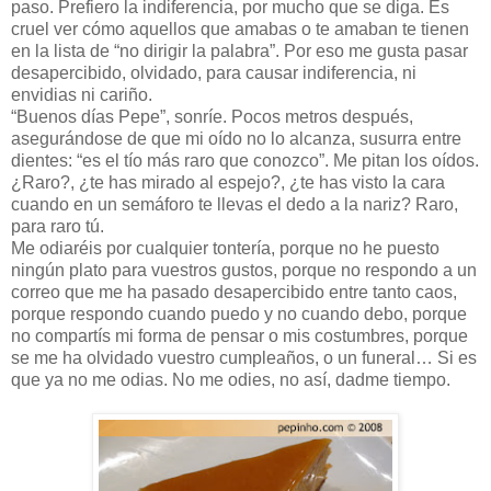
paso. Prefiero la indiferencia, por mucho que se diga. Es
cruel ver cómo aquellos que amabas o te amaban te tienen
en la lista de “no dirigir la palabra”. Por eso me gusta pasar
desapercibido, olvidado, para causar indiferencia, ni
envidias ni cariño.
“Buenos días Pepe”, sonríe. Pocos metros después,
asegurándose de que mi oído no lo alcanza, susurra entre
dientes: “es el tío más raro que conozco”. Me pitan los oídos.
¿Raro?, ¿te has mirado al espejo?, ¿te has visto la cara
cuando en un semáforo te llevas el dedo a la nariz? Raro,
para raro tú.
Me odiaréis por cualquier tontería, porque no he puesto
ningún plato para vuestros gustos, porque no respondo a un
correo que me ha pasado desapercibido entre tanto caos,
porque respondo cuando puedo y no cuando debo, porque
no compartís mi forma de pensar o mis costumbres, porque
se me ha olvidado vuestro cumpleaños, o un funeral… Si es
que ya no me odias. No me odies, no así, dadme tiempo.