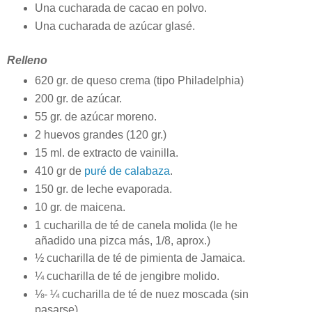
Una cucharada de cacao en polvo.
Una cucharada de azúcar glasé.
Relleno
620 gr. de queso crema (tipo Philadelphia)
200 gr. de azúcar.
55 gr. de azúcar moreno.
2 huevos grandes (120 gr.)
15 ml. de extracto de vainilla.
410 gr de
puré de calabaza
.
150 gr. de leche evaporada.
10 gr. de maicena.
1 cucharilla de té de canela molida (le he
añadido una pizca más, 1/8, aprox.)
½ cucharilla de té de pimienta de Jamaica.
¼ cucharilla de té de jengibre molido.
⅛- ¼ cucharilla de té de nuez moscada (sin
pasarse)