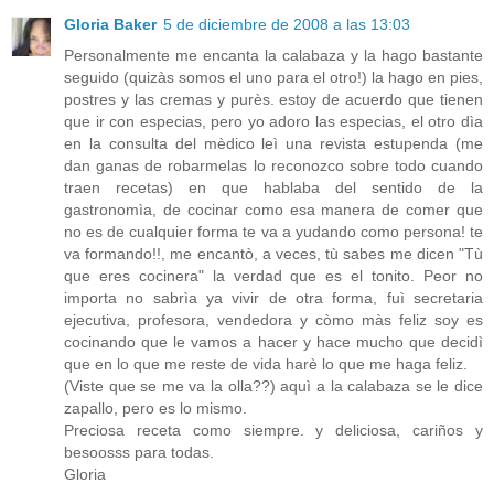
Gloria Baker
5 de diciembre de 2008 a las 13:03
Personalmente me encanta la calabaza y la hago bastante
seguido (quizàs somos el uno para el otro!) la hago en pies,
postres y las cremas y purès. estoy de acuerdo que tienen
que ir con especias, pero yo adoro las especias, el otro dìa
en la consulta del mèdico leì una revista estupenda (me
dan ganas de robarmelas lo reconozco sobre todo cuando
traen recetas) en que hablaba del sentido de la
gastronomìa, de cocinar como esa manera de comer que
no es de cualquier forma te va a yudando como persona! te
va formando!!, me encantò, a veces, tù sabes me dicen "Tù
que eres cocinera" la verdad que es el tonito. Peor no
importa no sabrìa ya vivir de otra forma, fuì secretaria
ejecutiva, profesora, vendedora y còmo màs feliz soy es
cocinando que le vamos a hacer y hace mucho que decidì
que en lo que me reste de vida harè lo que me haga feliz.
(Viste que se me va la olla??) aquì a la calabaza se le dice
zapallo, pero es lo mismo.
Preciosa receta como siempre. y deliciosa, cariños y
besoosss para todas.
Gloria