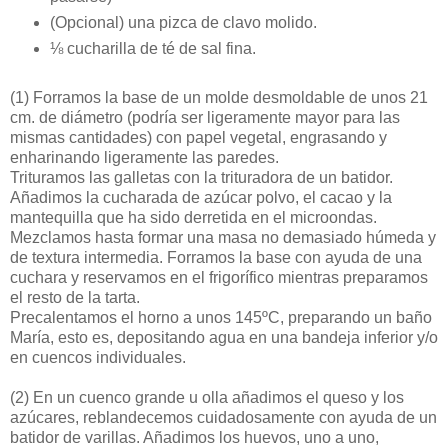
(Opcional) una pizca de clavo molido.
⅛ cucharilla de té de sal fina.
(1)
Forramos la base de un molde desmoldable de unos 21
cm. de diámetro (podría ser ligeramente mayor para las
mismas cantidades) con papel vegetal, engrasando y
enharinando ligeramente las paredes.
Trituramos las galletas con la trituradora de un batidor.
Añadimos la cucharada de azúcar polvo, el cacao y la
mantequilla que ha sido derretida en el microondas.
Mezclamos hasta formar una masa no demasiado húmeda y
de textura intermedia. Forramos la base con ayuda de una
cuchara y reservamos en el frigorífico mientras preparamos
el resto de la tarta.
Precalentamos el horno a unos 145ºC, preparando un baño
María, esto es, depositando agua en una bandeja inferior y/o
en cuencos individuales.
(2)
En un cuenco grande u olla añadimos el queso y los
azúcares, reblandecemos cuidadosamente con ayuda de un
batidor de varillas. Añadimos los huevos, uno a uno,