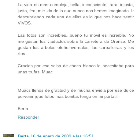
La vida es más compleja, bella, inconsciente, rara, injusta,
justa, fea, mie..da de lo que nunca nos hemos imaginado. Ir
descubriendo cada una de ellas es lo que nos hace sentir
VIVOS.
Las fotos son increíbles...bueno tu móvil es increíble. No
me gustan los viaductos sobre la carretera de Orense. Me
gustan los árboles otoñoinvernales, las carballeiras y los
ríos.
Gracias por esa salsa de choco blanco la necesitaba para
unas trufas. Muac
Muacs llenos de gratitud y de mucha envidia por ese dulce
porvenir.¡qué fotos más bonitas tengo en mi portátil!
Berta
Responder
Berta
16 de enero de 2009 a las 16:51