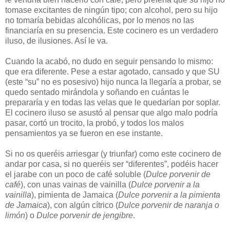
tomase excitantes de ningún tipo; con alcohol, pero su hijo
no tomaría bebidas alcohólicas, por lo menos no las
financiaría en su presencia. Este cocinero es un verdadero
iluso, de ilusiones. Así le va.
Cuando la acabó, no dudo en seguir pensando lo mismo:
que era diferente. Pese a estar agotado, cansado y que SU
(este “su” no es posesivo) hijo nunca la llegaría a probar, se
quedo sentado mirándola y soñando en cuántas le
prepararía y en todas las velas que le quedarían por soplar.
El cocinero iluso se asustó al pensar que algo malo podría
pasar, cortó un trocito, la probó, y todos los malos
pensamientos ya se fueron en ese instante.
Si no os queréis arriesgar (y triunfar) como este cocinero de
andar por casa, si no queréis ser “diferentes”, podéis hacer
el jarabe con un poco de café soluble (
Dulce porvenir de
café
), con unas vainas de vainilla (
Dulce porvenir a la
vainilla
), pimienta de Jamaica (
Dulce porvenir a la pimienta
de Jamaica
), con algún cítrico (
Dulce porvenir de naranja o
limón
) o
Dulce porvenir de jengibre
.