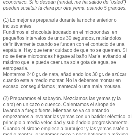
económico. Si lo desean (¡anda!, me ha salido de “usted”)
pueden sustituir la clara por otra yema, usando 5 grandes.
(1)
Lo mejor es prepararla durante la noche anterior o
incluso antes.
Fundimos el chocolate troceado en el microondas, en
pequeños intervalos de unos 30 segundos, retirándolos
definitivamente cuando se fundan con el contacto de una
espátula. Hay que tener cuidado de que no se quemen. Si
no se tiene microondas hágase al baño María, evitando al
máximo que le pueda caer una sola gota de agua, se
estropearía.
Montamos 240 gr. de nata, añadiendo los 30 gr. de azúcar
cuando esté a medio montar. No la debemos montar en
exceso, conseguiríamos ¡manteca! o una mala mousse.
(2)
Preparamos el sabayón. Mezclamos las yemas (y la
clara) en un cazo o cuenco. Calentamos el sirope de
lavanda a fuego fuerte. Mientras se va calentando
empezamos a levantar las yemas con un batidor eléctrico, al
principio a media velocidad y subiéndolo progresivamente.
Cuando el sirope empiece a burbujear y las yemas estén a
medio montar, lo vertemos poco a poco batiendo a máxima