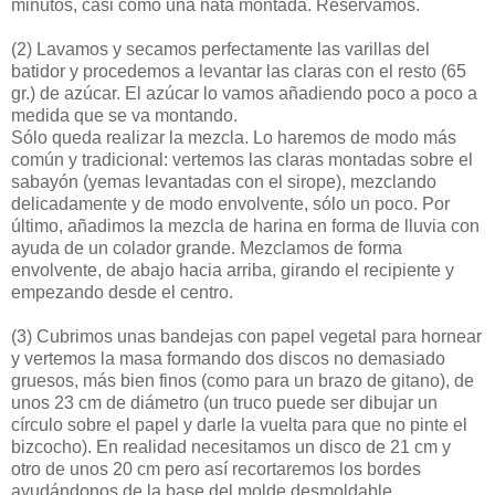
minutos, casi como una nata montada. Reservamos.
(2)
Lavamos y secamos perfectamente las varillas del
batidor y procedemos a levantar las claras con el resto (65
gr.) de azúcar. El azúcar lo vamos añadiendo poco a poco a
medida que se va montando.
Sólo queda realizar la mezcla. Lo haremos de modo más
común y tradicional: vertemos las claras montadas sobre el
sabayón (yemas levantadas con el sirope), mezclando
delicadamente y de modo envolvente, sólo un poco. Por
último, añadimos la mezcla de harina en forma de lluvia con
ayuda de un colador grande. Mezclamos de forma
envolvente, de abajo hacia arriba, girando el recipiente y
empezando desde el centro.
(3)
Cubrimos unas bandejas con papel vegetal para hornear
y vertemos la masa formando dos discos no demasiado
gruesos, más bien finos (como para un brazo de gitano), de
unos 23 cm de diámetro (un truco puede ser dibujar un
círculo sobre el papel y darle la vuelta para que no pinte el
bizcocho). En realidad necesitamos un disco de 21 cm y
otro de unos 20 cm pero así recortaremos los bordes
ayudándonos de la base del molde desmoldable.