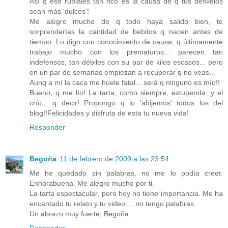
Así q ese rubiales tan rico es la causa de q tus desvelos
sean más 'dulces'!
Me alegro mucho de q todo haya salido bien, te
sorprenderías la cantidad de bebitos q nacen antes de
tiempo. Lo digo con conocimiento de causa, q últimamente
trabajo mucho con los prematuros... parecen tan
indefensos, tan débiles con su par de kilos escasos... pero
en un par de semanas empiezan a recuperar q no veas...
Aunq a mí la caca me huele fatal... será q ninguno es mío!!
Bueno, q me lío! La tarta, como siempre, estupenda, y el
crío... q decir! Propongo q lo 'ahijemos' todos los del
blog!!Felicidades y disfruta de esta tu nueva vida!
Responder
Begoña
11 de febrero de 2009 a las 23:54
Me he quedado sin palabras, no me lo podía creer.
Enhorabuena. Me alegro mucho por ti.
La tarta espectacular, pero hoy no tiene importancia. Me ha
encantado tu relato y tu video.... no tengo palabras.
Un abrazo muy fuerte, Begoña