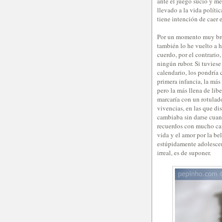
ante el juego sucio y me
llevado a la vida polític
tiene intención de caer 
Por un momento muy brev
también lo he vuelto a h
cuerdo, por el contrario,
ningún rubor. Si tuviese
calendario, los pondría 
primera infancia, la más
pero la más llena de lib
marcaría con un rotulado
vivencias, en las que di
cambiaba sin darse cuant
recuerdos con mucho cari
vida y el amor por la b
estúpidamente adolescen
irreal, es de suponer.