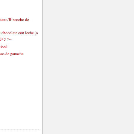
átano/Bizcocho de
 chocolate con leche (o
a y v...
récol
enos de ganache