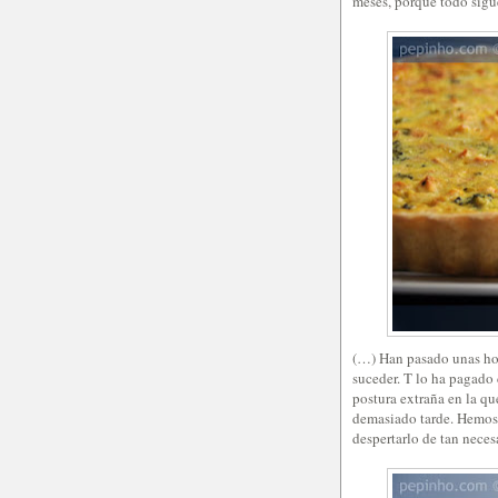
meses, porque todo sigu
(…) Han pasado unas hor
suceder. T lo ha pagado 
postura extraña en la qu
demasiado tarde. Hemos 
despertarlo de tan neces