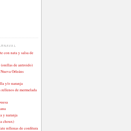
ARNAVAL
te con nata y salsa de
 (orellas de antroido)
o Nueva Orleáns
lla y/o naranja
 rellenos de mermelada
buesa
zana
a y naranja
ta choux)
ate rellenas de confitura