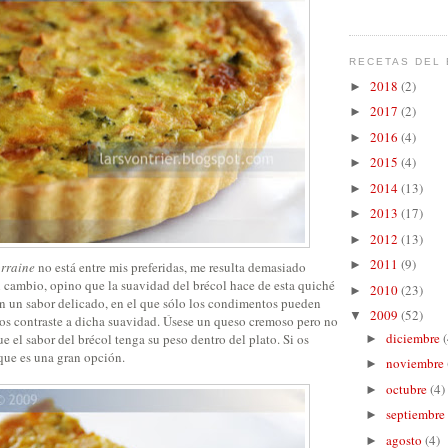
RECETAS DEL 
2018
(2)
►
2017
(2)
►
2016
(4)
►
2015
(4)
►
2014
(13)
►
2013
(17)
►
2012
(13)
►
2011
(9)
►
rraine
no está entre mis preferidas, me resulta demasiado
n cambio, opino que la suavidad del brécol hace de esta quiché
2010
(23)
►
on un sabor delicado, en el que sólo los condimentos pueden
2009
(52)
▼
s contraste a dicha suavidad. Úsese un queso cremoso pero no
diciembre
(
e el sabor del brécol tenga su peso dentro del plato. Si os
►
que es una gran opción.
noviembre
►
octubre
(4)
►
septiembre
►
agosto
(4)
►