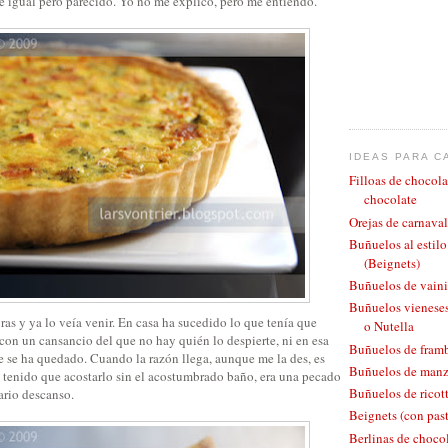
e igual pero parecido. Yo no me explico, pero me entiendo.
IDEAS PARA C
Filloas de chocola
chocolate
Orejas de carnaval
Buñuelos al estil
(Beignets)
Buñuelos de vaini
Buñuelos vieneses
as y ya lo veía venir. En casa ha sucedido lo que tenía que
o Nutella
con un cansancio del que no hay quién lo despierte, ni en esa
Buñuelos de fram
e se ha quedado. Cuando la razón llega, aunque me la des, es
Buñuelos de man
tenido que acostarlo sin el acostumbrado baño, era una pecado
Buñuelos de ricott
ario descanso.
Beignets (con pas
Berlinas de chocol