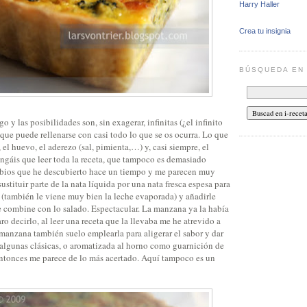
Harry Haller
Crea tu insignia
BÚSQUEDA E
 y las posibilidades son, sin exagerar, infinitas (¿el infinito
o que puede rellenarse con casi todo lo que se os ocurra. Lo que
a, el huevo, el aderezo (sal, pimienta,…) y, casi siempre, el
engáis que leer toda la receta, que tampoco es demasiado
mbios que he descubierto hace un tiempo y me parecen muy
ustituir parte de la nata líquida por una nata fresca espesa para
e (también le viene muy bien la leche evaporada) y añadirle
e combine con lo salado. Espectacular. La manzana ya la había
o decirlo, al leer una receta que la llevaba me he atrevido a
 manzana también suelo emplearla para aligerar el sabor y dar
 algunas clásicas, o aromatizada al horno como guarnición de
entonces me parece de lo más acertado. Aquí tampoco es un