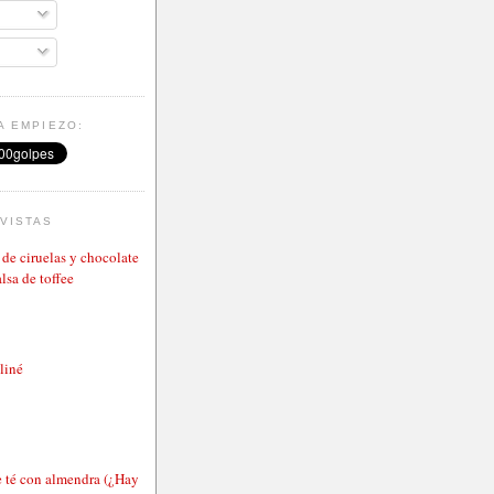
A EMPIEZO:
VISTAS
de ciruelas y chocolate
lsa de toffee
aliné
e té con almendra (¿Hay