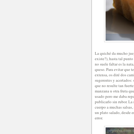
La quiché da mucho juego
existe?), hasta tal punt
no suele faltar es la nat
queso. Para evitar que t
extensa, os diré dos ca
sugerentes y acertados: s
que no resulte tan fuert
manzana u otra fruta qu
usado pero me daba repar
publicarlo sin rubor. La
cuerpo a muchas salsas,
un plato salado, desde 
error.