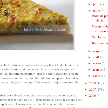
julio
(4)
►
junio
(4)
▼
Pudin de pl
plátano
Macarons de
con naranj
Quiche de b
Bollos rell
mayo
(6)
►
abril
(7)
►
marzo
(6)
►
 me ha tocado encerrarme en el baño y hacer lo del hombre de
 marciales. Hasta aquí puedo leer. En estos casos de agobio lo
febrero
(5)
►
abitación, cerrar la puerta y tapar los oídos, dejando la mente
enero
(4)
►
o ponerse a contar ovejitas. Menudo lío, ni tapando los oídos,
 un poco de paz y traerme a Teo a ver si lo dejan descansar de
2008
(114)
►
2007
(279)
►
prisas por volver hoy es calma chicha, hasta que no haya luz
2006
(4)
►
tarde para el baño de Mr. T. ¡Qué distintas actitudes cuando los
tus apetencias! Eso sigue teniendo el mismo nombre que hace