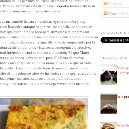
diático de los partidos políticos, del marketing impúdico
Entradas
a. Pero mi ánimo no está dispuesto a soportar tantas críticas ni
en los mismos errores más de diez veces.
Comentarios
e me cambió la cara el recordar. Ayer recordaba y hoy
acer. Recordar, aunque lo parezca, no significa ser dos veces
 hay que estar un poco loco para atreverse a mirar atrás sin
CUALQUIER DÍ
 que clasificar mi vida y marcar mis momentos más felices en mi
con rotulador fluorescente amarillo y verde, empezando por la
 dura desde un punto de vista social, económico y afectivo,
ertad interior, amistad verdadera e inocencia. Sé que María
r rosa su época universitaria, para ella llena de nuevas
RECETAS MÁS 
sfrutó con energía de aquellos momentos en los que su vida
Pudding 
a de ello. Para mí no, ni de lejos, lo más cercano son mis
con sa
ño de mis primeros años de Instituto, en los que redescubrí la
elleza femenina encarnada en amores platónicos, unos
tes y otros tan reales que todavía perviven en la memoria,
Tarta pr
Pastas d