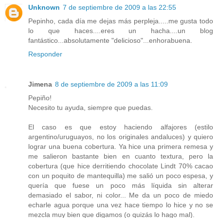
Unknown
7 de septiembre de 2009 a las 22:55
Pepinho, cada día me dejas más perpleja.....me gusta todo
lo que haces....eres un hacha....un blog
fantástico...absolutamente "delicioso"...enhorabuena.
Responder
Jimena
8 de septiembre de 2009 a las 11:09
Pepiño!
Necesito tu ayuda, siempre que puedas.
El caso es que estoy haciendo alfajores (estilo
argentino/uruguayos, no los originales andaluces) y quiero
lograr una buena cobertura. Ya hice una primera remesa y
me salieron bastante bien en cuanto textura, pero la
cobertura (que hice derritiendo chocolate Lindt 70% cacao
con un poquito de mantequilla) me salió un poco espesa, y
quería que fuese un poco más líquida sin alterar
demasiado el sabor, ni color... Me da un poco de miedo
echarle agua porque una vez hace tiempo lo hice y no se
mezcla muy bien que digamos (o quizás lo hago mal).