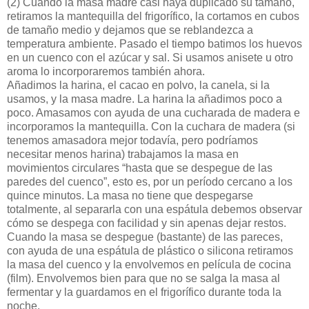
(2)
Cuando la masa madre casi haya duplicado su tamaño,
retiramos la mantequilla del frigorífico, la cortamos en cubos
de tamaño medio y dejamos que se reblandezca a
temperatura ambiente. Pasado el tiempo batimos los huevos
en un cuenco con el azúcar y sal. Si usamos anisete u otro
aroma lo incorporaremos también ahora.
Añadimos la harina, el cacao en polvo, la canela, si la
usamos, y la masa madre. La harina la añadimos poco a
poco. Amasamos con ayuda de una cucharada de madera e
incorporamos la mantequilla. Con la cuchara de madera (si
tenemos amasadora mejor todavía, pero podríamos
necesitar menos harina) trabajamos la masa en
movimientos circulares “hasta que se despegue de las
paredes del cuenco”, esto es, por un período cercano a los
quince minutos. La masa no tiene que despegarse
totalmente, al separarla con una espátula debemos observar
cómo se despega con facilidad y sin apenas dejar restos.
Cuando la masa se despegue (bastante) de las pareces,
con ayuda de una espátula de plástico o silicona retiramos
la masa del cuenco y la envolvemos en película de cocina
(film). Envolvemos bien para que no se salga la masa al
fermentar y la guardamos en el frigorífico durante toda la
noche.