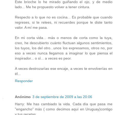
Este brioche lo he mirado guiñando el ojo, y de medio
lado... Me he propuesto volver a tener cintura.
Respecto a lo que no es cocina... Es probable que cuando
regreses, si te relees, ni recuerdes porque le diste tanto
valor. A mí me pasa.
En mi corta vida... más o menos de corta como la tuya,
creo, he descubierto cuánto fluctuan algunos sentimientos,
los tuyos, los del otro...unos los expresamos, otros no, por
eso a veces nunca llegamos a imaginar lo que piensa el
inspirador... o sí... a veces es peor.
A veces destrozarías ese encaje, a veces te envolverías en
él...
Responder
Anónimo
3 de septiembre de 2009 a las 20:06
Harry: Me has cambiado la vida. Cada día que pasa me
"engancho" más ( como decimos aquí en Uruguay)contigo
y tus recetas.