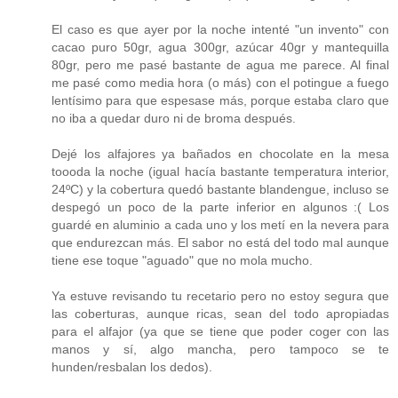
El caso es que ayer por la noche intenté "un invento" con
cacao puro 50gr, agua 300gr, azúcar 40gr y mantequilla
80gr, pero me pasé bastante de agua me parece. Al final
me pasé como media hora (o más) con el potingue a fuego
lentísimo para que espesase más, porque estaba claro que
no iba a quedar duro ni de broma después.
Dejé los alfajores ya bañados en chocolate en la mesa
toooda la noche (igual hacía bastante temperatura interior,
24ºC) y la cobertura quedó bastante blandengue, incluso se
despegó un poco de la parte inferior en algunos :( Los
guardé en aluminio a cada uno y los metí en la nevera para
que endurezcan más. El sabor no está del todo mal aunque
tiene ese toque "aguado" que no mola mucho.
Ya estuve revisando tu recetario pero no estoy segura que
las coberturas, aunque ricas, sean del todo apropiadas
para el alfajor (ya que se tiene que poder coger con las
manos y sí, algo mancha, pero tampoco se te
hunden/resbalan los dedos).