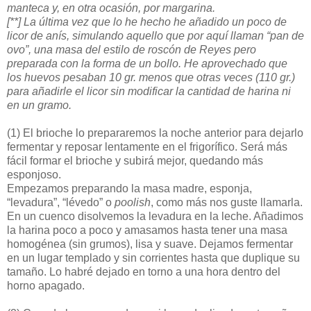
manteca y, en otra ocasión, por margarina.
[**] La última vez que lo he hecho he añadido un poco de
licor de anís, simulando aquello que por aquí llaman “pan de
ovo”, una masa del estilo de roscón de Reyes pero
preparada con la forma de un bollo. He aprovechado que
los huevos pesaban 10 gr. menos que otras veces (110 gr.)
para añadirle el licor sin modificar la cantidad de harina ni
en un gramo.
(1)
El brioche lo prepararemos la noche anterior para dejarlo
fermentar y reposar lentamente en el frigorífico. Será más
fácil formar el brioche y subirá mejor, quedando más
esponjoso.
Empezamos preparando la masa madre, esponja,
“levadura”, “lévedo” o
poolish
, como más nos guste llamarla.
En un cuenco disolvemos la levadura en la leche. Añadimos
la harina poco a poco y amasamos hasta tener una masa
homogénea (sin grumos), lisa y suave. Dejamos fermentar
en un lugar templado y sin corrientes hasta que duplique su
tamaño. Lo habré dejado en torno a una hora dentro del
horno apagado.