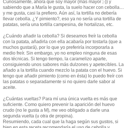
Curiosamente, ahora que soy mayor (más mayor ;-)) y
sabiendo que a María le gusta, la suelo hacer con cebolla…
y me gusta, casi la prefiero. Aún así, la tortilla no debería
llevar cebolla. ¿Y pimiento?, eso ya no sería una tortilla de
patatas, sería una tortilla campesina, de hortalizas, etc.
¿Cuándo añadir la cebolla? Si deseamos freír la cebolla
con la patata, añadirla con ella acabaría por tostarla (que a
muchos gustará), por lo que yo preferiría incorporarla a
medio freír. Sin embargo, yo no empleo ninguna de esas
dos técnicas. Si tengo tiempo, la caramelizo aparte,
consiguiendo unos sabores más dulzones y apetecibles. La
añado a la tortilla cuando mezclo la patata con el huevo. Si
tengo que añadir pimiento (como en ésta) lo puedo freír con
las patatas o separadamente si no quiero darle sabor al
aceite.
¿Cuántas vueltas? Para mí una única vuelta es más que
suficiente. Como quiero prevenir la aparición del huevo
crudo (no le gusta a M), me veo obligado a darle una
segunda vuelta (u otra de propina).
Resumiendo, cada cual que la haga según sus gustos, si
bien en esta receta recomendaría el uso de cebolla y