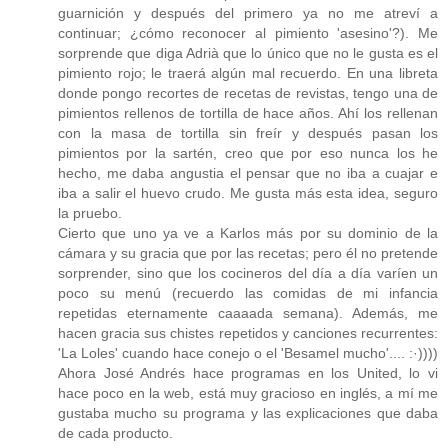
guarnición y después del primero ya no me atreví a
continuar; ¿cómo reconocer al pimiento 'asesino'?). Me
sorprende que diga Adrià que lo único que no le gusta es el
pimiento rojo; le traerá algún mal recuerdo. En una libreta
donde pongo recortes de recetas de revistas, tengo una de
pimientos rellenos de tortilla de hace años. Ahí los rellenan
con la masa de tortilla sin freír y después pasan los
pimientos por la sartén, creo que por eso nunca los he
hecho, me daba angustia el pensar que no iba a cuajar e
iba a salir el huevo crudo. Me gusta más esta idea, seguro
la pruebo.
Cierto que uno ya ve a Karlos más por su dominio de la
cámara y su gracia que por las recetas; pero él no pretende
sorprender, sino que los cocineros del día a día varíen un
poco su menú (recuerdo las comidas de mi infancia
repetidas eternamente caaaada semana). Además, me
hacen gracia sus chistes repetidos y canciones recurrentes:
'La Loles' cuando hace conejo o el 'Besamel mucho'.... :·))))
Ahora José Andrés hace programas en los United, lo vi
hace poco en la web, está muy gracioso en inglés, a mí me
gustaba mucho su programa y las explicaciones que daba
de cada producto.