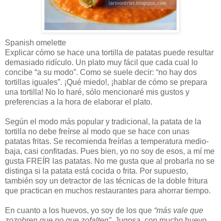
Spanish omelette
Explicar cómo se hace una tortilla de patatas puede resultar
demasiado ridículo. Un plato muy fácil que cada cual lo
concibe “a su modo”. Como se suele decir: “no hay dos
tortillas iguales”. ¡Qué miedo!, ¡hablar de cómo se prepara
una tortilla! No lo haré, sólo mencionaré mis gustos y
preferencias a la hora de elaborar el plato.
Según el modo más popular y tradicional, la patata de la
tortilla no debe freírse al modo que se hace con unas
patatas fritas. Se recomienda freírlas a temperatura medio-
baja, casi confitadas. Pues bien, yo no soy de esos, a mí me
gusta FREÍR las patatas. No me gusta que al probarla no se
distinga si la patata está cocida o frita. Por supuesto,
también soy un detractor de las técnicas de la doble fritura
que practican en muchos restaurantes para ahorrar tiempo.
En cuanto a los huevos, yo soy de los que
“más vale que
zozobren que no que zofalten”
. Jugosa, con mucho huevo,