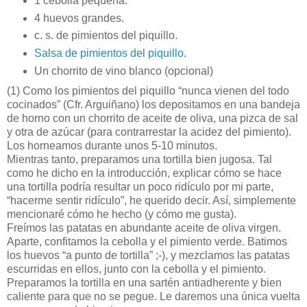
1 cebolla pequeña.
4 huevos grandes.
c. s. de pimientos del piquillo.
Salsa de pimientos del piquillo
.
Un chorrito de vino blanco (opcional)
(1)
Como los pimientos del piquillo “nunca vienen del todo
cocinados” (Cfr. Arguiñano) los depositamos en una bandeja
de horno con un chorrito de aceite de oliva, una pizca de sal
y otra de azúcar (para contrarrestar la acidez del pimiento).
Los horneamos durante unos 5-10 minutos.
Mientras tanto, preparamos una tortilla bien jugosa. Tal
como he dicho en la introducción, explicar cómo se hace
una tortilla podría resultar un poco ridículo por mi parte,
“hacerme sentir ridículo”, he querido decir. Así, simplemente
mencionaré cómo he hecho (y cómo me gusta).
Freímos las patatas en abundante aceite de oliva virgen.
Aparte, confitamos la cebolla y el pimiento verde. Batimos
los huevos “a punto de tortilla” ;-), y mezclamos las patatas
escurridas en ellos, junto con la cebolla y el pimiento.
Preparamos la tortilla en una sartén antiadherente y bien
caliente para que no se pegue. Le daremos una única vuelta