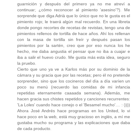
guarnición y después del primero ya no me atreví a
continuar; ¿cómo reconocer al pimiento 'asesino'?). Me
sorprende que diga Adrià que lo único que no le gusta es el
pimiento rojo; le traerá algún mal recuerdo. En una libreta
donde pongo recortes de recetas de revistas, tengo una de
pimientos rellenos de tortilla de hace años. Ahí los rellenan
con la masa de tortilla sin freír y después pasan los
pimientos por la sartén, creo que por eso nunca los he
hecho, me daba angustia el pensar que no iba a cuajar e
iba a salir el huevo crudo. Me gusta más esta idea, seguro
la pruebo.
Cierto que uno ya ve a Karlos más por su dominio de la
cámara y su gracia que por las recetas; pero él no pretende
sorprender, sino que los cocineros del día a día varíen un
poco su menú (recuerdo las comidas de mi infancia
repetidas eternamente caaaada semana). Además, me
hacen gracia sus chistes repetidos y canciones recurrentes:
'La Loles' cuando hace conejo o el 'Besamel mucho'.... :·))))
Ahora José Andrés hace programas en los United, lo vi
hace poco en la web, está muy gracioso en inglés, a mí me
gustaba mucho su programa y las explicaciones que daba
de cada producto.