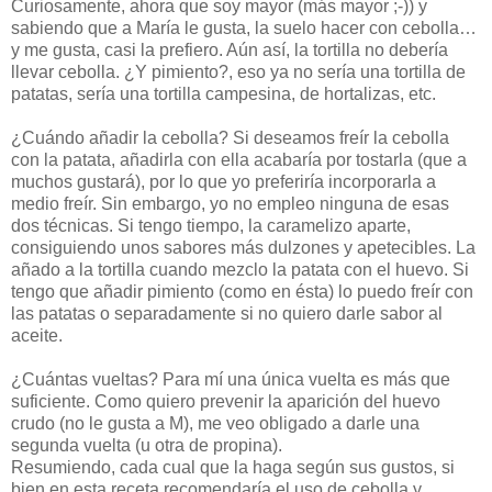
Curiosamente, ahora que soy mayor (más mayor ;-)) y
sabiendo que a María le gusta, la suelo hacer con cebolla…
y me gusta, casi la prefiero. Aún así, la tortilla no debería
llevar cebolla. ¿Y pimiento?, eso ya no sería una tortilla de
patatas, sería una tortilla campesina, de hortalizas, etc.
¿Cuándo añadir la cebolla? Si deseamos freír la cebolla
con la patata, añadirla con ella acabaría por tostarla (que a
muchos gustará), por lo que yo preferiría incorporarla a
medio freír. Sin embargo, yo no empleo ninguna de esas
dos técnicas. Si tengo tiempo, la caramelizo aparte,
consiguiendo unos sabores más dulzones y apetecibles. La
añado a la tortilla cuando mezclo la patata con el huevo. Si
tengo que añadir pimiento (como en ésta) lo puedo freír con
las patatas o separadamente si no quiero darle sabor al
aceite.
¿Cuántas vueltas? Para mí una única vuelta es más que
suficiente. Como quiero prevenir la aparición del huevo
crudo (no le gusta a M), me veo obligado a darle una
segunda vuelta (u otra de propina).
Resumiendo, cada cual que la haga según sus gustos, si
bien en esta receta recomendaría el uso de cebolla y