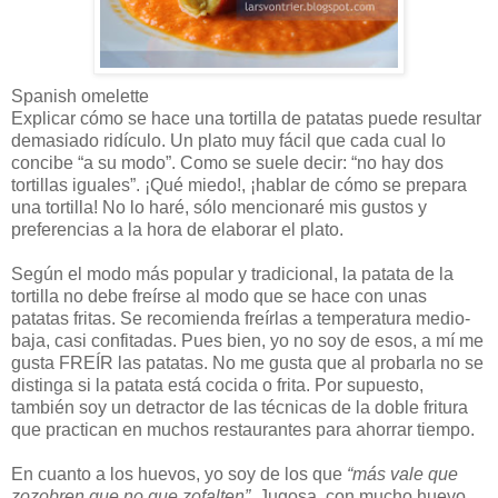
Spanish omelette
Explicar cómo se hace una tortilla de patatas puede resultar
demasiado ridículo. Un plato muy fácil que cada cual lo
concibe “a su modo”. Como se suele decir: “no hay dos
tortillas iguales”. ¡Qué miedo!, ¡hablar de cómo se prepara
una tortilla! No lo haré, sólo mencionaré mis gustos y
preferencias a la hora de elaborar el plato.
Según el modo más popular y tradicional, la patata de la
tortilla no debe freírse al modo que se hace con unas
patatas fritas. Se recomienda freírlas a temperatura medio-
baja, casi confitadas. Pues bien, yo no soy de esos, a mí me
gusta FREÍR las patatas. No me gusta que al probarla no se
distinga si la patata está cocida o frita. Por supuesto,
también soy un detractor de las técnicas de la doble fritura
que practican en muchos restaurantes para ahorrar tiempo.
En cuanto a los huevos, yo soy de los que
“más vale que
zozobren que no que zofalten”
. Jugosa, con mucho huevo,