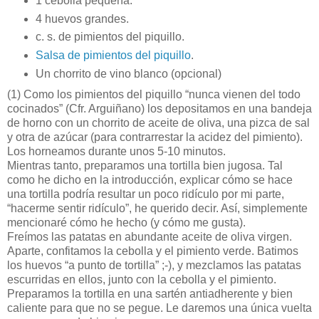
1 cebolla pequeña.
4 huevos grandes.
c. s. de pimientos del piquillo.
Salsa de pimientos del piquillo
.
Un chorrito de vino blanco (opcional)
(1)
Como los pimientos del piquillo “nunca vienen del todo
cocinados” (Cfr. Arguiñano) los depositamos en una bandeja
de horno con un chorrito de aceite de oliva, una pizca de sal
y otra de azúcar (para contrarrestar la acidez del pimiento).
Los horneamos durante unos 5-10 minutos.
Mientras tanto, preparamos una tortilla bien jugosa. Tal
como he dicho en la introducción, explicar cómo se hace
una tortilla podría resultar un poco ridículo por mi parte,
“hacerme sentir ridículo”, he querido decir. Así, simplemente
mencionaré cómo he hecho (y cómo me gusta).
Freímos las patatas en abundante aceite de oliva virgen.
Aparte, confitamos la cebolla y el pimiento verde. Batimos
los huevos “a punto de tortilla” ;-), y mezclamos las patatas
escurridas en ellos, junto con la cebolla y el pimiento.
Preparamos la tortilla en una sartén antiadherente y bien
caliente para que no se pegue. Le daremos una única vuelta