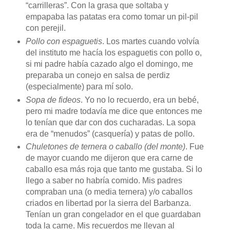
“carrilleras”. Con la grasa que soltaba y
empapaba las patatas era como tomar un pil-pil
con perejil.
Pollo con espaguetis
. Los martes cuando volvía
del instituto me hacía los espaguetis con pollo o,
si mi padre había cazado algo el domingo, me
preparaba un conejo en salsa de perdiz
(especialmente) para mí solo.
Sopa de fideos
. Yo no lo recuerdo, era un bebé,
pero mi madre todavía me dice que entonces me
lo tenían que dar con dos cucharadas. La sopa
era de “menudos” (casquería) y patas de pollo.
Chuletones de ternera o caballo (del monte)
. Fue
de mayor cuando me dijeron que era carne de
caballo esa más roja que tanto me gustaba. Si lo
llego a saber no habría comido. Mis padres
compraban una (o media ternera) y/o caballos
criados en libertad por la sierra del Barbanza.
Tenían un gran congelador en el que guardaban
toda la carne. Mis recuerdos me llevan al