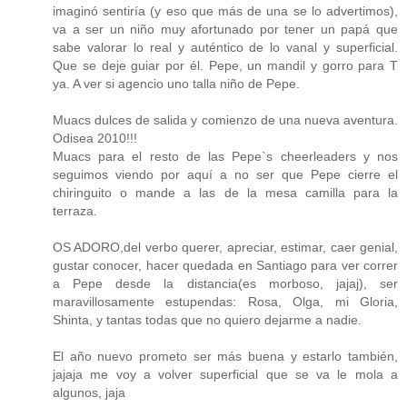
imaginó sentiría (y eso que más de una se lo advertimos),
va a ser un niño muy afortunado por tener un papá que
sabe valorar lo real y auténtico de lo vanal y superficial.
Que se deje guiar por él. Pepe, un mandil y gorro para T
ya. A ver si agencio uno talla niño de Pepe.
Muacs dulces de salida y comienzo de una nueva aventura.
Odisea 2010!!!
Muacs para el resto de las Pepe`s cheerleaders y nos
seguimos viendo por aquí a no ser que Pepe cierre el
chiringuito o mande a las de la mesa camilla para la
terraza.
OS ADORO,del verbo querer, apreciar, estimar, caer genial,
gustar conocer, hacer quedada en Santiago para ver correr
a Pepe desde la distancia(es morboso, jajaj), ser
maravillosamente estupendas: Rosa, Olga, mi Gloria,
Shinta, y tantas todas que no quiero dejarme a nadie.
El año nuevo prometo ser más buena y estarlo también,
jajaja me voy a volver superficial que se va le mola a
algunos, jaja