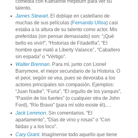
comedia con Katharine Hepburn para ver su
talento.
James Stewart
. El doblaje en castellano de
muchas de sus películas (
Fernando Ulloa
) casi
estaba a la altura de su talento como actor. Mis
preferidas (sin pensar demasiado) son: “¡Qué
bello es vivir!”, “Historias de Filadelfia”, “El
hombre que mató a Liberty Valance", “Caballero
sin espada” o “Vértigo”.
Walter Brennan
. Para mí, junto con Lionel
Barrymore, el mejor secundario de la Historia. O
el peor, según se vea, pues se devoraba a los
actores principales sin compasión. Ejemplos:
“Juan Nadie”, “Furia”, “El orgullo de los yanquis”,
“Pasión de los fuertes” (o cualquier otra de John
Ford), “Río Bravo” (para mí sólo existe él),…
Jack Lemmon
. Sin comentarios. “El
apartamento”, “Días de vino y rosas” o “Con
faldas y a los loco”.
Cary Grant
. Imagínense todo aquello que tiene