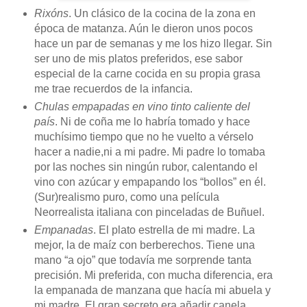
Rixóns
. Un clásico de la cocina de la zona en
época de matanza. Aún le dieron unos pocos
hace un par de semanas y me los hizo llegar. Sin
ser uno de mis platos preferidos, ese sabor
especial de la carne cocida en su propia grasa
me trae recuerdos de la infancia.
Chulas empapadas en vino tinto caliente del
país
. Ni de coña me lo habría tomado y hace
muchísimo tiempo que no he vuelto a vérselo
hacer a nadie,ni a mi padre. Mi padre lo tomaba
por las noches sin ningún rubor, calentando el
vino con azúcar y empapando los “bollos” en él.
(Sur)realismo puro, como una película
Neorrealista italiana con pinceladas de Buñuel.
Empanadas
. El plato estrella de mi madre. La
mejor, la de maíz con berberechos. Tiene una
mano “a ojo” que todavía me sorprende tanta
precisión. Mi preferida, con mucha diferencia, era
la empanada de manzana que hacía mi abuela y
mi madre. El gran secreto era añadir canela