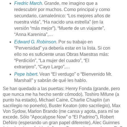
Fredric March
. Grande, me imagino que a
redescubrir por muchos. Como principal y como
secundario, camaleónico: “Los mejores años de
nuestra vida”, “Ha nacido una estrella” (en la
versión “más mejor”), “Muerte de un viajante”,
“Anna Karenina”,…
Edward G. Robinson
. Por su trabajo en
“Perversidad” ya debería estar en la lista. Si con
ello no es suficiente unas Obras Maestras más:
“Perdición”, “La mujer del cuadro”, “El
extranjero”, “Cayo Largo”,…
Pepe Isbert
. Vean “El verdugo” o “Bienvenido Mr.
Marshall” y sabrán de qué les hablo.
Se han quedado a las puertas: Henry Fonda (grande, pero
que nunca me ha hecho sentir cómodo), Toshiro Mifune (a
punto ha estado), Michael Caine, Charlie Chaplin (un
sacrilegio no ponerlo), Buster Keaton (otro sacrilegio), Max
Von Sydow, Marlon Brando (me cansa y agota, para mí se
excede. Sólo “Apocalypse Now” o “El Padrino”), Robert
DeNiro (esperando un gran papel diferente), Alec Guinnes