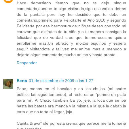
Hace demasiado tiempo que no te dejo ningun
comentario,aunque te sigo visitando,sigo escondida detras
de la pantalla pero hoy he decidido que te debo un
comentario,primero para Felicitarte el Año 2010 y segundo
Felicitarte por esa hermosura de niño,te deseo con todo mi
corazon que disfrutes de tu niño y a tu manera consigas la
felicidad que de verdad creo que te mereces,no quiero
enrollarme mas,Un abrazo y moitos biquiños y espero
seguir visitandote y tal vez me anime mas a menudo a
dejarte algun comentario,mucho animo y hasta pronto.
Responder
Berta
31 de diciembre de 2009 a las 1:27
Pepe, menos en el bacalao y en las chulas (mi padre
político las sigue tomando), el resto es un "ponme un plato
para mi". Al Chazo también iba yo, jeje, la loca que se iba
hasta las bateas era menda y la misma a la que le daban la
torta que no tarta al llegar, jaja.
Cañita Brava" olé por esta crema que parece me la tomaría
a cucharadas.