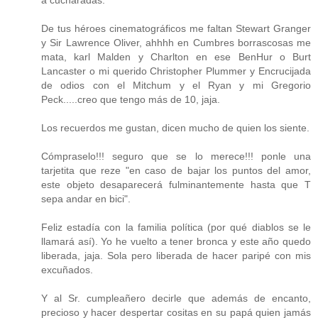
De tus héroes cinematográficos me faltan Stewart Granger
y Sir Lawrence Oliver, ahhhh en Cumbres borrascosas me
mata, karl Malden y Charlton en ese BenHur o Burt
Lancaster o mi querido Christopher Plummer y Encrucijada
de odios con el Mitchum y el Ryan y mi Gregorio
Peck.....creo que tengo más de 10, jaja.
Los recuerdos me gustan, dicen mucho de quien los siente.
Cómpraselo!!! seguro que se lo merece!!! ponle una
tarjetita que reze "en caso de bajar los puntos del amor,
este objeto desaparecerá fulminantemente hasta que T
sepa andar en bici".
Feliz estadía con la familia política (por qué diablos se le
llamará así). Yo he vuelto a tener bronca y este año quedo
liberada, jaja. Sola pero liberada de hacer paripé con mis
excuñados.
Y al Sr. cumpleañero decirle que además de encanto,
precioso y hacer despertar cositas en su papá quien jamás