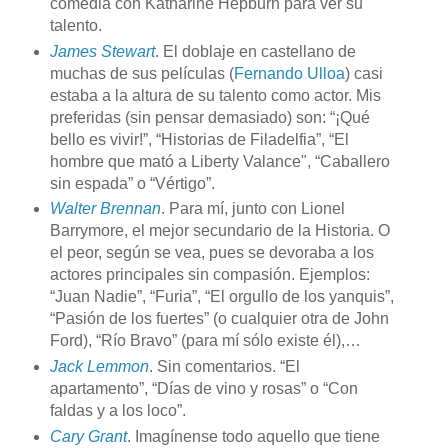
comedia con Katharine Hepburn para ver su
talento.
James Stewart
. El doblaje en castellano de
muchas de sus películas (
Fernando Ulloa
) casi
estaba a la altura de su talento como actor. Mis
preferidas (sin pensar demasiado) son: “¡Qué
bello es vivir!”, “Historias de Filadelfia”, “El
hombre que mató a Liberty Valance", “Caballero
sin espada” o “Vértigo”.
Walter Brennan
. Para mí, junto con Lionel
Barrymore, el mejor secundario de la Historia. O
el peor, según se vea, pues se devoraba a los
actores principales sin compasión. Ejemplos:
“Juan Nadie”, “Furia”, “El orgullo de los yanquis”,
“Pasión de los fuertes” (o cualquier otra de John
Ford), “Río Bravo” (para mí sólo existe él),…
Jack Lemmon
. Sin comentarios. “El
apartamento”, “Días de vino y rosas” o “Con
faldas y a los loco”.
Cary Grant
. Imagínense todo aquello que tiene