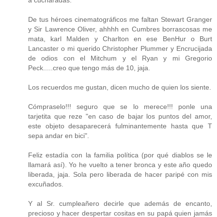
De tus héroes cinematográficos me faltan Stewart Granger
y Sir Lawrence Oliver, ahhhh en Cumbres borrascosas me
mata, karl Malden y Charlton en ese BenHur o Burt
Lancaster o mi querido Christopher Plummer y Encrucijada
de odios con el Mitchum y el Ryan y mi Gregorio
Peck.....creo que tengo más de 10, jaja.
Los recuerdos me gustan, dicen mucho de quien los siente.
Cómpraselo!!! seguro que se lo merece!!! ponle una
tarjetita que reze "en caso de bajar los puntos del amor,
este objeto desaparecerá fulminantemente hasta que T
sepa andar en bici".
Feliz estadía con la familia política (por qué diablos se le
llamará así). Yo he vuelto a tener bronca y este año quedo
liberada, jaja. Sola pero liberada de hacer paripé con mis
excuñados.
Y al Sr. cumpleañero decirle que además de encanto,
precioso y hacer despertar cositas en su papá quien jamás