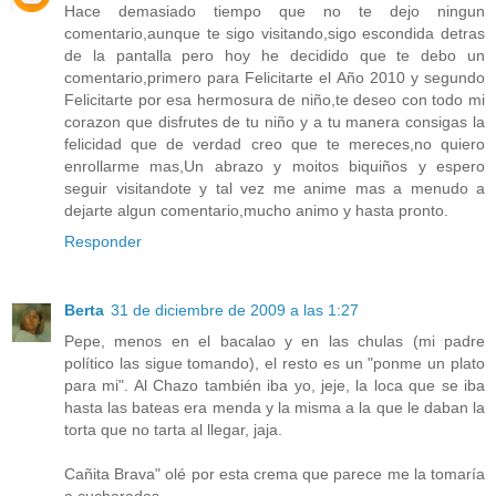
Hace demasiado tiempo que no te dejo ningun
comentario,aunque te sigo visitando,sigo escondida detras
de la pantalla pero hoy he decidido que te debo un
comentario,primero para Felicitarte el Año 2010 y segundo
Felicitarte por esa hermosura de niño,te deseo con todo mi
corazon que disfrutes de tu niño y a tu manera consigas la
felicidad que de verdad creo que te mereces,no quiero
enrollarme mas,Un abrazo y moitos biquiños y espero
seguir visitandote y tal vez me anime mas a menudo a
dejarte algun comentario,mucho animo y hasta pronto.
Responder
Berta
31 de diciembre de 2009 a las 1:27
Pepe, menos en el bacalao y en las chulas (mi padre
político las sigue tomando), el resto es un "ponme un plato
para mi". Al Chazo también iba yo, jeje, la loca que se iba
hasta las bateas era menda y la misma a la que le daban la
torta que no tarta al llegar, jaja.
Cañita Brava" olé por esta crema que parece me la tomaría
a cucharadas.