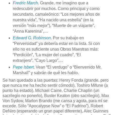
Fredric March
. Grande, me imagino que a
redescubrir por muchos. Como principal y como
secundario, camaleónico: “Los mejores años de
nuestra vida”, “Ha nacido una estrella” (en la
versión “más mejor”), “Muerte de un viajante”,
“Anna Karenina”,…
Edward G. Robinson
. Por su trabajo en
“Perversidad” ya debería estar en la lista. Si con
ello no es suficiente unas Obras Maestras más:
“Perdición”, “La mujer del cuadro”, “El
extranjero”, “Cayo Largo”,…
Pepe Isbert
. Vean “El verdugo” o “Bienvenido Mr.
Marshall” y sabrán de qué les hablo.
Se han quedado a las puertas: Henry Fonda (grande, pero
que nunca me ha hecho sentir cómodo), Toshiro Mifune (a
punto ha estado), Michael Caine, Charlie Chaplin (un
sacrilegio no ponerlo), Buster Keaton (otro sacrilegio), Max
Von Sydow, Marlon Brando (me cansa y agota, para mí se
excede. Sólo “Apocalypse Now” o “El Padrino”), Robert
DeNiro (esperando un gran papel diferente), Alec Guinnes