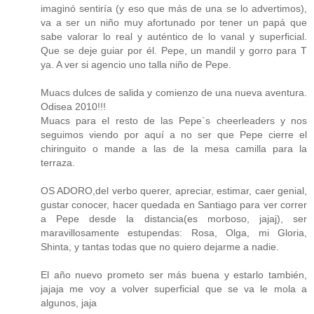
imaginó sentiría (y eso que más de una se lo advertimos),
va a ser un niño muy afortunado por tener un papá que
sabe valorar lo real y auténtico de lo vanal y superficial.
Que se deje guiar por él. Pepe, un mandil y gorro para T
ya. A ver si agencio uno talla niño de Pepe.
Muacs dulces de salida y comienzo de una nueva aventura.
Odisea 2010!!!
Muacs para el resto de las Pepe`s cheerleaders y nos
seguimos viendo por aquí a no ser que Pepe cierre el
chiringuito o mande a las de la mesa camilla para la
terraza.
OS ADORO,del verbo querer, apreciar, estimar, caer genial,
gustar conocer, hacer quedada en Santiago para ver correr
a Pepe desde la distancia(es morboso, jajaj), ser
maravillosamente estupendas: Rosa, Olga, mi Gloria,
Shinta, y tantas todas que no quiero dejarme a nadie.
El año nuevo prometo ser más buena y estarlo también,
jajaja me voy a volver superficial que se va le mola a
algunos, jaja