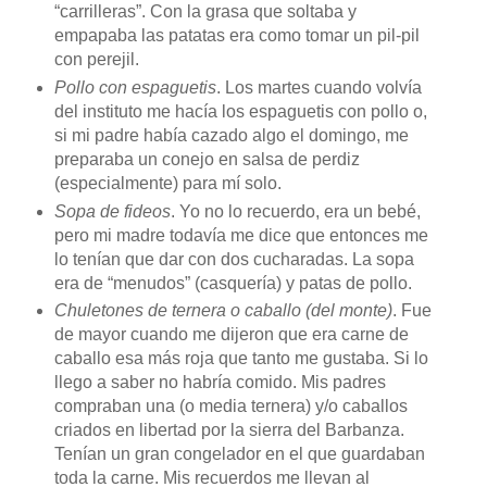
“carrilleras”. Con la grasa que soltaba y
empapaba las patatas era como tomar un pil-pil
con perejil.
Pollo con espaguetis
. Los martes cuando volvía
del instituto me hacía los espaguetis con pollo o,
si mi padre había cazado algo el domingo, me
preparaba un conejo en salsa de perdiz
(especialmente) para mí solo.
Sopa de fideos
. Yo no lo recuerdo, era un bebé,
pero mi madre todavía me dice que entonces me
lo tenían que dar con dos cucharadas. La sopa
era de “menudos” (casquería) y patas de pollo.
Chuletones de ternera o caballo (del monte)
. Fue
de mayor cuando me dijeron que era carne de
caballo esa más roja que tanto me gustaba. Si lo
llego a saber no habría comido. Mis padres
compraban una (o media ternera) y/o caballos
criados en libertad por la sierra del Barbanza.
Tenían un gran congelador en el que guardaban
toda la carne. Mis recuerdos me llevan al