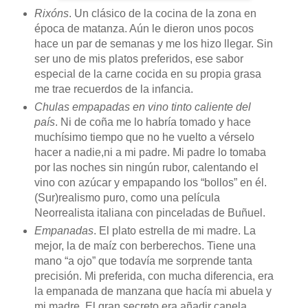
Rixóns
. Un clásico de la cocina de la zona en
época de matanza. Aún le dieron unos pocos
hace un par de semanas y me los hizo llegar. Sin
ser uno de mis platos preferidos, ese sabor
especial de la carne cocida en su propia grasa
me trae recuerdos de la infancia.
Chulas empapadas en vino tinto caliente del
país
. Ni de coña me lo habría tomado y hace
muchísimo tiempo que no he vuelto a vérselo
hacer a nadie,ni a mi padre. Mi padre lo tomaba
por las noches sin ningún rubor, calentando el
vino con azúcar y empapando los “bollos” en él.
(Sur)realismo puro, como una película
Neorrealista italiana con pinceladas de Buñuel.
Empanadas
. El plato estrella de mi madre. La
mejor, la de maíz con berberechos. Tiene una
mano “a ojo” que todavía me sorprende tanta
precisión. Mi preferida, con mucha diferencia, era
la empanada de manzana que hacía mi abuela y
mi madre. El gran secreto era añadir canela