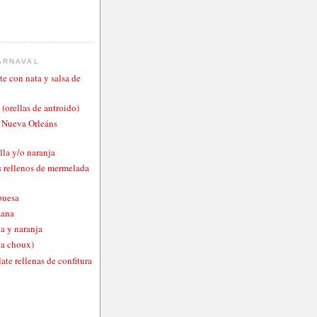
ARNAVAL
te con nata y salsa de
 (orellas de antroido)
o Nueva Orleáns
lla y/o naranja
 rellenos de mermelada
buesa
zana
a y naranja
ta choux)
ate rellenas de confitura