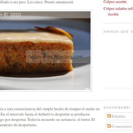
Crêpes suzette
llado a sus pies. Las cinco. Pronto amanecerá.
Crêpes salados rel
ricotta
AMIGOS QUE S
mía o una consecuencia del simple hecho de romper el sueño en
SUSCRÍBEME!
En el intervalo hasta el definitivo despertar se producen
Entradas
go por despertar. Todavía recuerdo su sustancia: el terror. El
momento de despertarse.
Comentarios