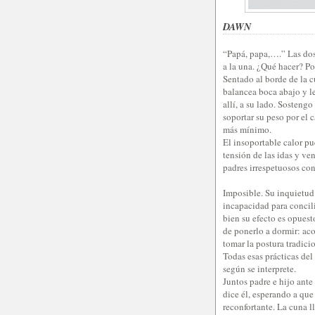
DAWN
“Papá, papa,….” Las do
a la una. ¿Qué hacer? P
Sentado al borde de la 
balancea boca abajo y l
allí, a su lado. Sosteng
soportar su peso por el 
más mínimo.
El insoportable calor pu
tensión de las idas y ven
padres irrespetuosos con
Imposible. Su inquietud
incapacidad para concili
bien su efecto es opues
de ponerlo a dormir: aco
tomar la postura tradicio
Todas esas prácticas del
según se interprete.
Juntos padre e hijo ant
dice él, esperando a qu
reconfortante. La cuna l