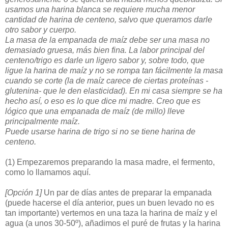
usamos una harina blanca se requiere mucha menor
cantidad de harina de centeno, salvo que queramos darle
otro sabor y cuerpo.
La masa de la empanada de maíz debe ser una masa no
demasiado gruesa, más bien fina. La labor principal del
centeno/trigo es darle un ligero sabor y, sobre todo, que
ligue la harina de maíz y no se rompa tan fácilmente la masa
cuando se corte (la de maíz carece de ciertas proteínas -
glutenina- que le den elasticidad). En mi casa siempre se ha
hecho así, o eso es lo que dice mi madre. Creo que es
lógico que una empanada de maíz (de millo) lleve
principalmente maíz.
Puede usarse harina de trigo si no se tiene harina de
centeno.
(1)
Empezaremos preparando la masa madre, el fermento,
como lo llamamos aquí.
[Opción 1]
Un par de días antes de preparar la empanada
(puede hacerse el día anterior, pues un buen levado no es
tan importante) vertemos en una taza la harina de maíz y el
agua (a unos 30-50º), añadimos el puré de frutas y la harina