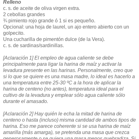
Relleno
c. s. de aceite de oliva virgen extra.
2 cebollas grandes
¾ pimiento rojo grande ó 1 si es pequeño.
Opcional: una hoja de laurel, un ajo entero abierto con un
golpecito.
Una cucharilla de pimentón dulce (de la Vera).
c. s. de sardinas/sardinillas.
[Aclaración 1] El empleo de agua caliente se debe
principalmente para ligar la harina de maíz y activar la
levadura presente en las harinas. Personalmente, creo que
si lo que se quiere es una masa madre, lo ideal es hacerlo a
una temperatura entre 25-30 ºC a la hora de aplicar la
harina de centeno (no antes), temperatura ideal para el
cultivo de la levadura y emplear sólo agua caliente sólo
durante el amasado.
[Aclaración 2] Hay quién le echa la mitad de harina de
centeno o hasta (incluso) misma cantidad de ambos tipos de
harina. Eso me parece coherente si se usa harina de maíz
amarilla (más amarga), se pretenda una masa que crezca
generosamente o se quiera una masa menos quebradiza. Si