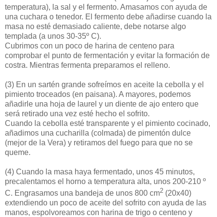
temperatura), la sal y el fermento. Amasamos con ayuda de
una cuchara o tenedor. El fermento debe añadirse cuando la
masa no esté demasiado caliente, debe notarse algo
templada (a unos 30-35º C).
Cubrimos con un poco de harina de centeno para
comprobar el punto de fermentación y evitar la formación de
costra. Mientras fermenta preparamos el relleno.
(3)
En un sartén grande sofreímos en aceite la cebolla y el
pimiento troceados (en paisana). A mayores, podemos
añadirle una hoja de laurel y un diente de ajo entero que
será retirado una vez esté hecho el sofrito.
Cuando la cebolla esté transparente y el pimiento cocinado,
añadimos una cucharilla (colmada) de pimentón dulce
(mejor de la Vera) y retiramos del fuego para que no se
queme.
(4)
Cuando la masa haya fermentado, unos 45 minutos,
precalentamos el horno a temperatura alta, unos 200-210 º
2
C. Engrasamos una bandeja de unos 800 cm
(20x40)
extendiendo un poco de aceite del sofrito con ayuda de las
manos, espolvoreamos con harina de trigo o centeno y