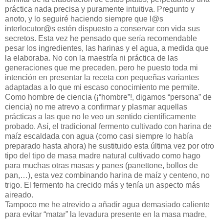
práctica nada precisa y puramente intuitiva. Pregunto y
anoto, y lo seguiré haciendo siempre que l@s
interlocutor@s estén dispuesto a conservar con vida sus
secretos. Esta vez he pensado que sería recomendable
pesar los ingredientes, las harinas y el agua, a medida que
la elaboraba. No con la maestría ni práctica de las
generaciones que me preceden, pero he puesto toda mi
intención en presentar la receta con pequeñas variantes
adaptadas a lo que mi escaso conocimiento me permite.
Como hombre de ciencia (¡“hombre”!, digamos “persona” de
ciencia) no me atrevo a confirmar y plasmar aquellas
prácticas a las que no le veo un sentido científicamente
probado. Así, el tradicional fermento cultivado con harina de
maíz escaldada con agua (como casi siempre lo había
preparado hasta ahora) he sustituido esta última vez por otro
tipo del tipo de masa madre natural cultivado como hago
para muchas otras masas y panes (panettone, bollos de
pan,…), esta vez combinando harina de maíz y centeno, no
trigo. El fermento ha crecido más y tenía un aspecto más
aireado.
Tampoco me he atrevido a añadir agua demasiado caliente
para evitar “matar” la levadura presente en la masa madre,