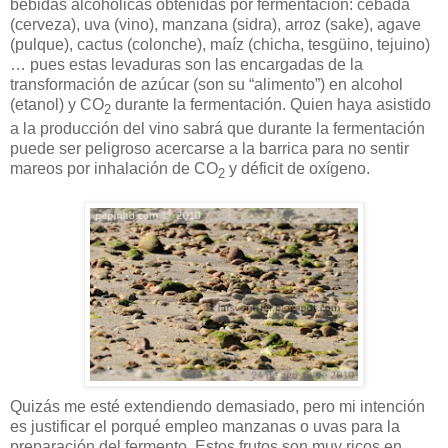
bebidas alcohólicas obtenidas por fermentación: cebada
(cerveza), uva (vino), manzana (sidra), arroz (sake), agave
(pulque), cactus (colonche), maíz (chicha, tesgüino, tejuino)
… pues estas levaduras son las encargadas de la
transformación de azúcar (son su “alimento”) en alcohol
(etanol) y CO
durante la fermentación. Quien haya asistido
2
a la producción del vino sabrá que durante la fermentación
puede ser peligroso acercarse a la barrica para no sentir
mareos por inhalación de CO
y déficit de oxígeno.
2
Quizás me esté extendiendo demasiado, pero mi intención
es justificar el porqué empleo manzanas o uvas para la
preparación del fermento. Estos frutos son muy ricos en