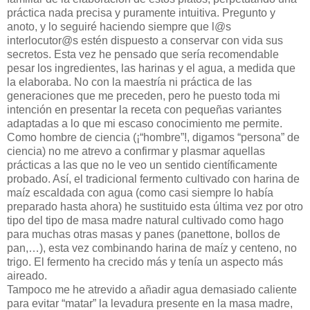
práctica nada precisa y puramente intuitiva. Pregunto y
anoto, y lo seguiré haciendo siempre que l@s
interlocutor@s estén dispuesto a conservar con vida sus
secretos. Esta vez he pensado que sería recomendable
pesar los ingredientes, las harinas y el agua, a medida que
la elaboraba. No con la maestría ni práctica de las
generaciones que me preceden, pero he puesto toda mi
intención en presentar la receta con pequeñas variantes
adaptadas a lo que mi escaso conocimiento me permite.
Como hombre de ciencia (¡“hombre”!, digamos “persona” de
ciencia) no me atrevo a confirmar y plasmar aquellas
prácticas a las que no le veo un sentido científicamente
probado. Así, el tradicional fermento cultivado con harina de
maíz escaldada con agua (como casi siempre lo había
preparado hasta ahora) he sustituido esta última vez por otro
tipo del tipo de masa madre natural cultivado como hago
para muchas otras masas y panes (panettone, bollos de
pan,…), esta vez combinando harina de maíz y centeno, no
trigo. El fermento ha crecido más y tenía un aspecto más
aireado.
Tampoco me he atrevido a añadir agua demasiado caliente
para evitar “matar” la levadura presente en la masa madre,