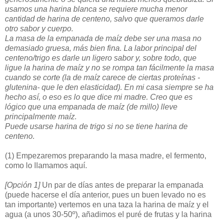
usamos una harina blanca se requiere mucha menor
cantidad de harina de centeno, salvo que queramos darle
otro sabor y cuerpo.
La masa de la empanada de maíz debe ser una masa no
demasiado gruesa, más bien fina. La labor principal del
centeno/trigo es darle un ligero sabor y, sobre todo, que
ligue la harina de maíz y no se rompa tan fácilmente la masa
cuando se corte (la de maíz carece de ciertas proteínas -
glutenina- que le den elasticidad). En mi casa siempre se ha
hecho así, o eso es lo que dice mi madre. Creo que es
lógico que una empanada de maíz (de millo) lleve
principalmente maíz.
Puede usarse harina de trigo si no se tiene harina de
centeno.
(1)
Empezaremos preparando la masa madre, el fermento,
como lo llamamos aquí.
[Opción 1]
Un par de días antes de preparar la empanada
(puede hacerse el día anterior, pues un buen levado no es
tan importante) vertemos en una taza la harina de maíz y el
agua (a unos 30-50º), añadimos el puré de frutas y la harina