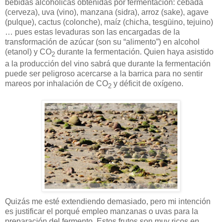
bebidas alcohólicas obtenidas por fermentación: cebada
(cerveza), uva (vino), manzana (sidra), arroz (sake), agave
(pulque), cactus (colonche), maíz (chicha, tesgüino, tejuino)
… pues estas levaduras son las encargadas de la
transformación de azúcar (son su “alimento”) en alcohol
(etanol) y CO
durante la fermentación. Quien haya asistido
2
a la producción del vino sabrá que durante la fermentación
puede ser peligroso acercarse a la barrica para no sentir
mareos por inhalación de CO
y déficit de oxígeno.
2
Quizás me esté extendiendo demasiado, pero mi intención
es justificar el porqué empleo manzanas o uvas para la
preparación del fermento. Estos frutos son muy ricos en