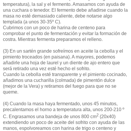
temperatura), la sal y el fermento. Amasamos con ayuda de
una cuchara o tenedor. El fermento debe añadirse cuando la
masa no esté demasiado caliente, debe notarse algo
templada (a unos 30-35º C).
Cubrimos con un poco de harina de centeno para
comprobar el punto de fermentación y evitar la formación de
costra. Mientras fermenta preparamos el relleno.
(3)
En un sartén grande sofreímos en aceite la cebolla y el
pimiento troceados (en paisana). A mayores, podemos
añadirle una hoja de laurel y un diente de ajo entero que
será retirado una vez esté hecho el sofrito.
Cuando la cebolla esté transparente y el pimiento cocinado,
añadimos una cucharilla (colmada) de pimentón dulce
(mejor de la Vera) y retiramos del fuego para que no se
queme.
(4)
Cuando la masa haya fermentado, unos 45 minutos,
precalentamos el horno a temperatura alta, unos 200-210 º
2
C. Engrasamos una bandeja de unos 800 cm
(20x40)
extendiendo un poco de aceite del sofrito con ayuda de las
manos, espolvoreamos con harina de trigo o centeno y