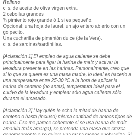
Relleno
c. s. de aceite de oliva virgen extra.
2 cebollas grandes
¾ pimiento rojo grande ó 1 si es pequeño.
Opcional: una hoja de laurel, un ajo entero abierto con un
golpecito.
Una cucharilla de pimentón dulce (de la Vera).
c. s. de sardinas/sardinillas.
[Aclaración 1] El empleo de agua caliente se debe
principalmente para ligar la harina de maíz y activar la
levadura presente en las harinas. Personalmente, creo que
si lo que se quiere es una masa madre, lo ideal es hacerlo a
una temperatura entre 25-30 ºC a la hora de aplicar la
harina de centeno (no antes), temperatura ideal para el
cultivo de la levadura y emplear sólo agua caliente sólo
durante el amasado.
[Aclaración 2] Hay quién le echa la mitad de harina de
centeno o hasta (incluso) misma cantidad de ambos tipos de
harina. Eso me parece coherente si se usa harina de maíz
amarilla (más amarga), se pretenda una masa que crezca
generosamente o se quiera una masa menos quebradiza. Si