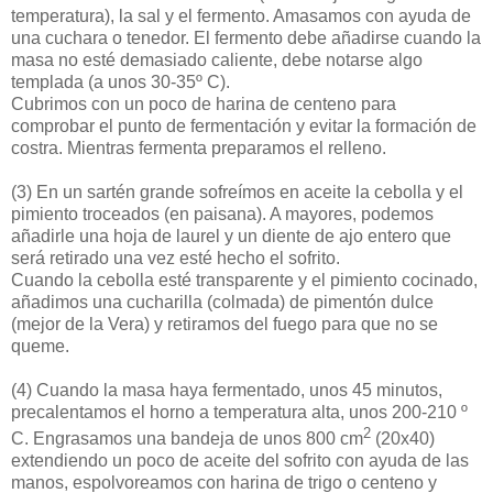
temperatura), la sal y el fermento. Amasamos con ayuda de
una cuchara o tenedor. El fermento debe añadirse cuando la
masa no esté demasiado caliente, debe notarse algo
templada (a unos 30-35º C).
Cubrimos con un poco de harina de centeno para
comprobar el punto de fermentación y evitar la formación de
costra. Mientras fermenta preparamos el relleno.
(3)
En un sartén grande sofreímos en aceite la cebolla y el
pimiento troceados (en paisana). A mayores, podemos
añadirle una hoja de laurel y un diente de ajo entero que
será retirado una vez esté hecho el sofrito.
Cuando la cebolla esté transparente y el pimiento cocinado,
añadimos una cucharilla (colmada) de pimentón dulce
(mejor de la Vera) y retiramos del fuego para que no se
queme.
(4)
Cuando la masa haya fermentado, unos 45 minutos,
precalentamos el horno a temperatura alta, unos 200-210 º
2
C. Engrasamos una bandeja de unos 800 cm
(20x40)
extendiendo un poco de aceite del sofrito con ayuda de las
manos, espolvoreamos con harina de trigo o centeno y