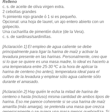
Relleno
c. s. de aceite de oliva virgen extra.
2 cebollas grandes
¾ pimiento rojo grande ó 1 si es pequeño.
Opcional: una hoja de laurel, un ajo entero abierto con un
golpecito.
Una cucharilla de pimentón dulce (de la Vera).
c. s. de sardinas/sardinillas.
[Aclaración 1] El empleo de agua caliente se debe
principalmente para ligar la harina de maíz y activar la
levadura presente en las harinas. Personalmente, creo que
si lo que se quiere es una masa madre, lo ideal es hacerlo a
una temperatura entre 25-30 ºC a la hora de aplicar la
harina de centeno (no antes), temperatura ideal para el
cultivo de la levadura y emplear sólo agua caliente sólo
durante el amasado.
[Aclaración 2] Hay quién le echa la mitad de harina de
centeno o hasta (incluso) misma cantidad de ambos tipos de
harina. Eso me parece coherente si se usa harina de maíz
amarilla (más amarga), se pretenda una masa que crezca
generosamente o se quiera una masa menos quebradiza. Si