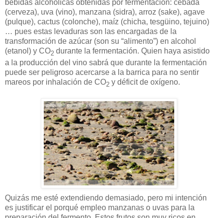
bebidas alcohólicas obtenidas por fermentación: cebada
(cerveza), uva (vino), manzana (sidra), arroz (sake), agave
(pulque), cactus (colonche), maíz (chicha, tesgüino, tejuino)
… pues estas levaduras son las encargadas de la
transformación de azúcar (son su “alimento”) en alcohol
(etanol) y CO
durante la fermentación. Quien haya asistido
2
a la producción del vino sabrá que durante la fermentación
puede ser peligroso acercarse a la barrica para no sentir
mareos por inhalación de CO
y déficit de oxígeno.
2
Quizás me esté extendiendo demasiado, pero mi intención
es justificar el porqué empleo manzanas o uvas para la
preparación del fermento. Estos frutos son muy ricos en