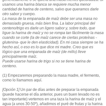
usamos una harina blanca se requiere mucha menor
cantidad de harina de centeno, salvo que queramos darle
otro sabor y cuerpo.
La masa de la empanada de maíz debe ser una masa no
demasiado gruesa, más bien fina. La labor principal del
centeno/trigo es darle un ligero sabor y, sobre todo, que
ligue la harina de maíz y no se rompa tan fácilmente la masa
cuando se corte (la de maíz carece de ciertas proteínas -
glutenina- que le den elasticidad). En mi casa siempre se ha
hecho así, o eso es lo que dice mi madre. Creo que es
lógico que una empanada de maíz (de millo) lleve
principalmente maíz.
Puede usarse harina de trigo si no se tiene harina de
centeno.
(1)
Empezaremos preparando la masa madre, el fermento,
como lo llamamos aquí.
[Opción 1]
Un par de días antes de preparar la empanada
(puede hacerse el día anterior, pues un buen levado no es
tan importante) vertemos en una taza la harina de maíz y el
agua (a unos 30-50º), añadimos el puré de frutas y la harina