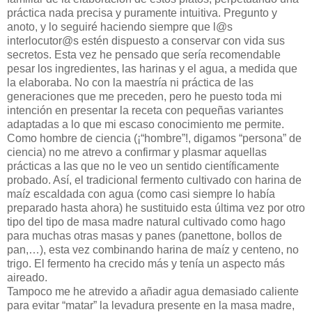
práctica nada precisa y puramente intuitiva. Pregunto y
anoto, y lo seguiré haciendo siempre que l@s
interlocutor@s estén dispuesto a conservar con vida sus
secretos. Esta vez he pensado que sería recomendable
pesar los ingredientes, las harinas y el agua, a medida que
la elaboraba. No con la maestría ni práctica de las
generaciones que me preceden, pero he puesto toda mi
intención en presentar la receta con pequeñas variantes
adaptadas a lo que mi escaso conocimiento me permite.
Como hombre de ciencia (¡“hombre”!, digamos “persona” de
ciencia) no me atrevo a confirmar y plasmar aquellas
prácticas a las que no le veo un sentido científicamente
probado. Así, el tradicional fermento cultivado con harina de
maíz escaldada con agua (como casi siempre lo había
preparado hasta ahora) he sustituido esta última vez por otro
tipo del tipo de masa madre natural cultivado como hago
para muchas otras masas y panes (panettone, bollos de
pan,…), esta vez combinando harina de maíz y centeno, no
trigo. El fermento ha crecido más y tenía un aspecto más
aireado.
Tampoco me he atrevido a añadir agua demasiado caliente
para evitar “matar” la levadura presente en la masa madre,