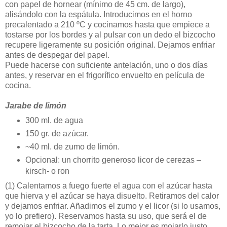
con papel de hornear (mínimo de 45 cm. de largo),
alisándolo con la espátula. Introducimos en el horno
precalentado a 210 ºC y cocinamos hasta que empiece a
tostarse por los bordes y al pulsar con un dedo el bizcocho
recupere ligeramente su posición original. Dejamos enfriar
antes de despegar del papel.
Puede hacerse con suficiente antelación, uno o dos días
antes, y reservar en el frigorífico envuelto en película de
cocina.
Jarabe de limón
300 ml. de agua
150 gr. de azúcar.
~40 ml. de zumo de limón.
Opcional: un chorrito generoso licor de cerezas –
kirsch- o ron
(1)
Calentamos a fuego fuerte el agua con el azúcar hasta
que hierva y el azúcar se haya disuelto. Retiramos del calor
y dejamos enfriar. Añadimos el zumo y el licor (si lo usamos,
yo lo prefiero). Reservamos hasta su uso, que será el de
remojar el bizcocho de la tarta. Lo mejor es mojarlo justo