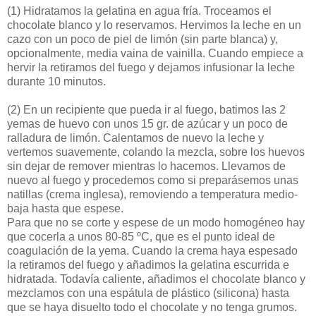
(1)
Hidratamos la gelatina en agua fría. Troceamos el
chocolate blanco y lo reservamos. Hervimos la leche en un
cazo con un poco de piel de limón (sin parte blanca) y,
opcionalmente, media vaina de vainilla. Cuando empiece a
hervir la retiramos del fuego y dejamos infusionar la leche
durante 10 minutos.
(2)
En un recipiente que pueda ir al fuego, batimos las 2
yemas de huevo con unos 15 gr. de azúcar y un poco de
ralladura de limón. Calentamos de nuevo la leche y
vertemos suavemente, colando la mezcla, sobre los huevos
sin dejar de remover mientras lo hacemos. Llevamos de
nuevo al fuego y procedemos como si preparásemos unas
natillas (crema inglesa), removiendo a temperatura medio-
baja hasta que espese.
Para que no se corte y espese de un modo homogéneo hay
que cocerla a unos 80-85 ºC, que es el punto ideal de
coagulación de la yema. Cuando la crema haya espesado
la retiramos del fuego y añadimos la gelatina escurrida e
hidratada. Todavía caliente, añadimos el chocolate blanco y
mezclamos con una espátula de plástico (silicona) hasta
que se haya disuelto todo el chocolate y no tenga grumos.