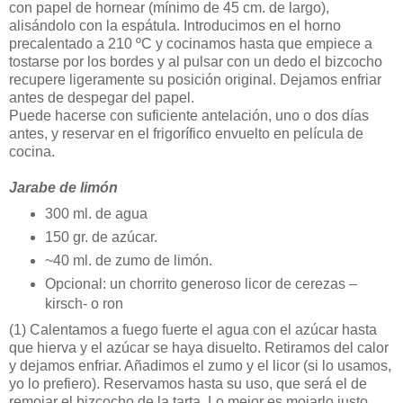
con papel de hornear (mínimo de 45 cm. de largo),
alisándolo con la espátula. Introducimos en el horno
precalentado a 210 ºC y cocinamos hasta que empiece a
tostarse por los bordes y al pulsar con un dedo el bizcocho
recupere ligeramente su posición original. Dejamos enfriar
antes de despegar del papel.
Puede hacerse con suficiente antelación, uno o dos días
antes, y reservar en el frigorífico envuelto en película de
cocina.
Jarabe de limón
300 ml. de agua
150 gr. de azúcar.
~40 ml. de zumo de limón.
Opcional: un chorrito generoso licor de cerezas –
kirsch- o ron
(1)
Calentamos a fuego fuerte el agua con el azúcar hasta
que hierva y el azúcar se haya disuelto. Retiramos del calor
y dejamos enfriar. Añadimos el zumo y el licor (si lo usamos,
yo lo prefiero). Reservamos hasta su uso, que será el de
remojar el bizcocho de la tarta. Lo mejor es mojarlo justo