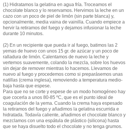
(1)
Hidratamos la gelatina en agua fría. Troceamos el
chocolate blanco y lo reservamos. Hervimos la leche en un
cazo con un poco de piel de limón (sin parte blanca) y,
opcionalmente, media vaina de vainilla. Cuando empiece a
hervir la retiramos del fuego y dejamos infusionar la leche
durante 10 minutos.
(2)
En un recipiente que pueda ir al fuego, batimos las 2
yemas de huevo con unos 15 gr. de azúcar y un poco de
ralladura de limón. Calentamos de nuevo la leche y
vertemos suavemente, colando la mezcla, sobre los huevos
sin dejar de remover mientras lo hacemos. Llevamos de
nuevo al fuego y procedemos como si preparásemos unas
natillas (crema inglesa), removiendo a temperatura medio-
baja hasta que espese.
Para que no se corte y espese de un modo homogéneo hay
que cocerla a unos 80-85 ºC, que es el punto ideal de
coagulación de la yema. Cuando la crema haya espesado
la retiramos del fuego y añadimos la gelatina escurrida e
hidratada. Todavía caliente, añadimos el chocolate blanco y
mezclamos con una espátula de plástico (silicona) hasta
que se haya disuelto todo el chocolate y no tenga grumos.