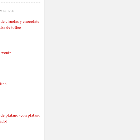
VISTAS
de ciruelas y chocolate
lsa de toffee
rvenir
aliné
de plátano (con plátano
tado)