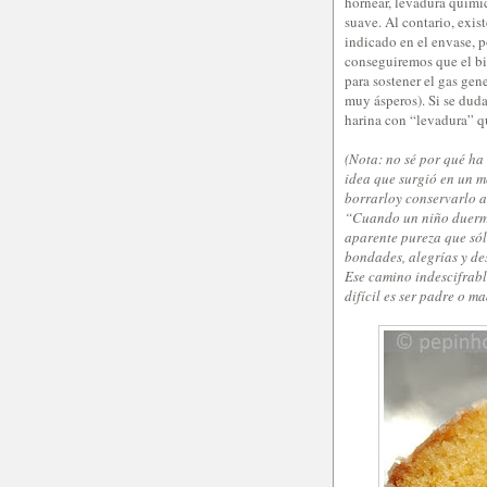
hornear, levadura quím
suave. Al contario, exi
indicado en el envase, 
conseguiremos que el bi
para sostener el gas gen
muy ásperos). Si se duda
harina con “levadura” q
(Nota: no sé por qué ha
idea que surgió en un 
borrarloy conservarlo a
“Cuando un niño duerme 
aparente pureza que sól
bondades, alegrías y de
Ese camino indescifrabl
difícil es ser padre o ma