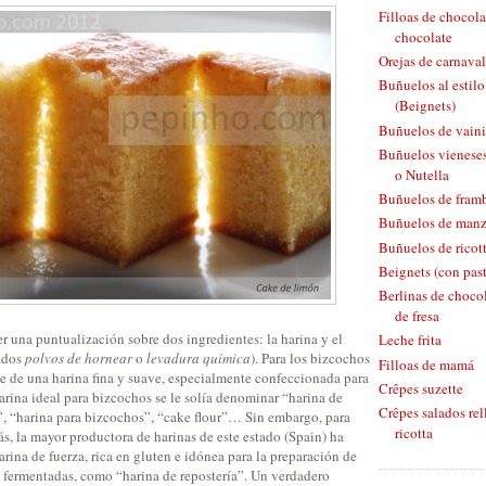
Filloas de chocola
chocolate
Orejas de carnaval
Buñuelos al estil
(Beignets)
Buñuelos de vaini
Buñuelos vieneses
o Nutella
Buñuelos de fram
Buñuelos de man
Buñuelos de ricott
Beignets (con pas
Berlinas de chocol
de fresa
er una puntualización sobre dos ingredientes: la harina y el
Leche frita
ados
polvos de hornear
o
levadura química
). Para los bizcochos
Filloas de mamá
te de una harina fina y suave, especialmente confeccionada para
Crêpes suzette
 harina ideal para bizcochos se le solía denominar “harina de
Crêpes salados rel
a”, “harina para bizcochos”, “cake flour”… Sin embargo, para
ricotta
s, la mayor productora de harinas de este estado (Spain) ha
rina de fuerza, rica en gluten e idónea para la preparación de
s fermentadas, como “harina de repostería”. Un verdadero