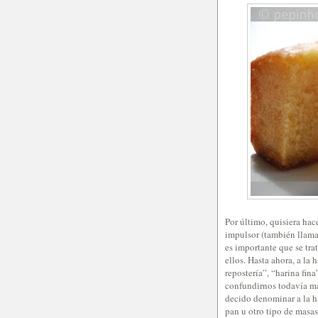
Por último, quisiera hac
impulsor (también llam
es importante que se tra
ellos. Hasta ahora, a la
repostería”, “harina fin
confundirnos todavía má
decido denominar a la ha
pan u otro tipo de masa