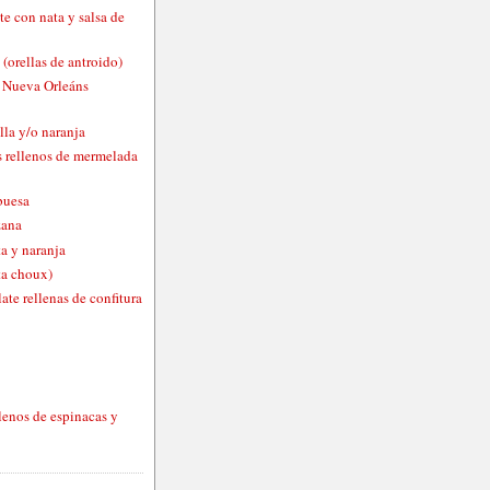
te con nata y salsa de
 (orellas de antroido)
o Nueva Orleáns
lla y/o naranja
 rellenos de mermelada
buesa
zana
a y naranja
ta choux)
ate rellenas de confitura
lenos de espinacas y