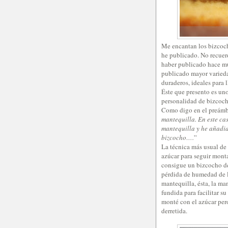
Me encantan los bizcocho
he publicado. No recuer
haber publicado hace mu
publicado mayor varieda
duraderos, ideales para 
Éste que presento es un
personalidad de bizcoch
Como digo en el preámbu
mantequilla. En este ca
mantequilla y he añadid
bizcocho….
”
La técnica más usual de
azúcar para seguir mont
consigue un bizcocho den
pérdida de humedad de l
mantequilla, ésta, la ma
fundida para facilitar s
monté con el azúcar pero
derretida.