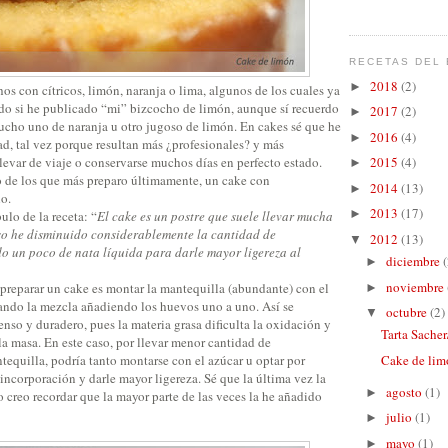
RECETAS DEL 
2018
(2)
►
s con cítricos, limón, naranja o lima, algunos de los cuales ya
do si he publicado “mi” bizcocho de limón, aunque sí recuerdo
2017
(2)
►
cho uno de naranja u otro jugoso de limón. En cakes sé que he
2016
(4)
►
d, tal vez porque resultan más ¿profesionales? y más
llevar de viaje o conservarse muchos días en perfecto estado.
2015
(4)
►
o de los que más preparo últimamente, un cake con
2014
(13)
►
o.
2013
(17)
►
lo de la receta: “
El cake es un postre que suele llevar mucha
so he disminuido considerablemente la cantidad de
2012
(13)
▼
o un poco de nata líquida para darle mayor ligereza al
diciembre
(
►
noviembre
 preparar un cake es montar la mantequilla (abundante) con el
►
ando la mezcla añadiendo los huevos uno a uno. Así se
octubre
(2)
▼
so y duradero, pues la materia grasa dificulta la oxidación y
Tarta Sacher
a masa. En este caso, por llevar menor cantidad de
ntequilla, podría tanto montarse con el azúcar u optar por
Cake de li
u incorporación y darle mayor ligereza. Sé que la última vez la
agosto
(1)
►
 creo recordar que la mayor parte de las veces la he añadido
julio
(1)
►
mayo
(1)
►