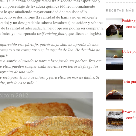
ica…) a la harina conseguiremos un bizcocho más esponjoso y
ste un porcentaje de levadura química idóneo, normalmente
por lo que añadiendo mayor cantidad de impulsor sólo
RECETAS MÁS 
zcocho se desmorone (la cantidad de harina no es suficiente
Pudding 
erado) y un desagradable sabor a levadura (una acidez y sabores
con sa
 de la cantidad adecuada, la mejor opción podría ser comprar la
uímica ya incorporada (
self-raising flour
, que dicen en inglés).
 aparecido este párrafo, quizás haya sido un apretón de una
momento o un comentario en la agenda de Teo. He decidido no
Dulce po
quí):
o sonríe, el mundo se para a los ojos de sus padres. Tras esa
o ellos pueden romper están escritas con letras de fuego las
sgracias de una vida.
e será para él una aventura y para ellos un mar de dudas. Si
Tarta pr
dre, más lo es se niño.”
Brownie 
confi