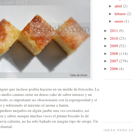
abril
(2)
►
febrero
(2)
►
enero
(1)
►
2011
(9)
►
2010
(23)
►
2009
(52)
►
2008
(114)
►
2007
(279)
►
2006
(4)
►
 ligero que incluso podría hacerse en un molde de bizcocho. La
a medio camino entre un denso cake de sabor intenso y un
todo, es importante no obsesionarse con la esponjosidad y sí
do y reforzando al máximo el aroma a limón.
refiero mojarlos en algún jarabe una vez cocinados, así
ra y sabor, aunque muchas veces el primer bocado lo dé
avía caliente, no ha sido bañado en ningún tipo de sirope. Un
oluntad.
IDEAS PARA C