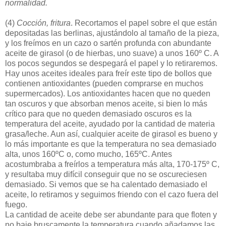
normalidad.
(4)
Cocción, fritura
. Recortamos el papel sobre el que están
depositadas las berlinas, ajustándolo al tamaño de la pieza,
y los freímos en un cazo o sartén profunda con abundante
aceite de girasol (o de hierbas, uno suave) a unos 160º C. A
los pocos segundos se despegará el papel y lo retiraremos.
Hay unos aceites ideales para freír este tipo de bollos que
contienen antioxidantes (pueden comprarse en muchos
supermercados). Los antioxidantes hacen que no queden
tan oscuros y que absorban menos aceite, si bien lo más
crítico para que no queden demasiado oscuros es la
temperatura del aceite, ayudado por la cantidad de materia
grasa/leche. Aun así, cualquier aceite de girasol es bueno y
lo más importante es que la temperatura no sea demasiado
alta, unos 160ºC o, como mucho, 165ºC. Antes
acostumbraba a freírlos a temperatura más alta, 170-175º C,
y resultaba muy difícil conseguir que no se oscureciesen
demasiado. Si vemos que se ha calentado demasiado el
aceite, lo retiramos y seguimos friendo con el cazo fuera del
fuego.
La cantidad de aceite debe ser abundante para que floten y
no baje bruscamente la temperatura cuando añadamos las