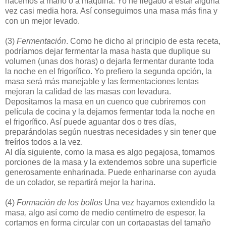
hacemos a mano o a máquina. Yo he llegado a estar alguna
vez casi media hora. Así conseguimos una masa más fina y
con un mejor levado.
(3)
Fermentación
. Como he dicho al principio de esta receta,
podríamos dejar fermentar la masa hasta que duplique su
volumen (unas dos horas) o dejarla fermentar durante toda
la noche en el frigorífico. Yo prefiero la segunda opción, la
masa será más manejable y las fermentaciones lentas
mejoran la calidad de las masas con levadura.
Depositamos la masa en un cuenco que cubriremos con
película de cocina y la dejamos fermentar toda la noche en
el frigorífico. Así puede aguantar dos o tres días,
preparándolas según nuestras necesidades y sin tener que
freírlos todos a la vez.
Al día siguiente, como la masa es algo pegajosa, tomamos
porciones de la masa y la extendemos sobre una superficie
generosamente enharinada. Puede enharinarse con ayuda
de un colador, se repartirá mejor la harina.
(4)
Formación de los bollos
Una vez hayamos extendido la
masa, algo así como de medio centímetro de espesor, la
cortamos en forma circular con un cortapastas del tamaño