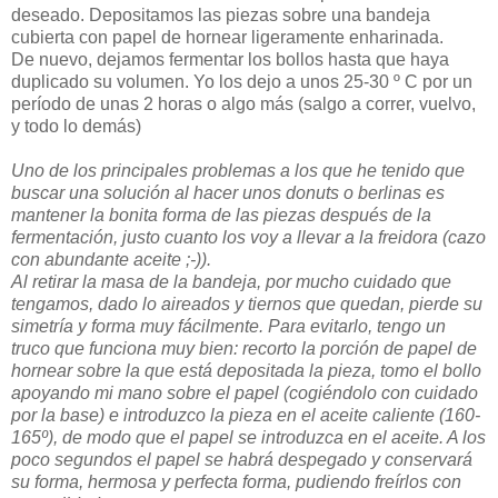
deseado. Depositamos las piezas sobre una bandeja
cubierta con papel de hornear ligeramente enharinada.
De nuevo, dejamos fermentar los bollos hasta que haya
duplicado su volumen. Yo los dejo a unos 25-30 º C por un
período de unas 2 horas o algo más (salgo a correr, vuelvo,
y todo lo demás)
Uno de los principales problemas a los que he tenido que
buscar una solución al hacer unos donuts o berlinas es
mantener la bonita forma de las piezas después de la
fermentación, justo cuanto los voy a llevar a la freidora (cazo
con abundante aceite ;-)).
Al retirar la masa de la bandeja, por mucho cuidado que
tengamos, dado lo aireados y tiernos que quedan, pierde su
simetría y forma muy fácilmente. Para evitarlo, tengo un
truco que funciona muy bien: recorto la porción de papel de
hornear sobre la que está depositada la pieza, tomo el bollo
apoyando mi mano sobre el papel (cogiéndolo con cuidado
por la base) e introduzco la pieza en el aceite caliente (160-
165º), de modo que el papel se introduzca en el aceite. A los
poco segundos el papel se habrá despegado y conservará
su forma, hermosa y perfecta forma, pudiendo freírlos con