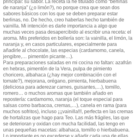
principal: su sabor. La receta la he titulado como “berlinas
de naranja” (¿o limón?), no porque crea que sean dos
sabores básicos con los que se deben preparar estar
berlinas, no. De hecho, creo haberlas hecho también de
vainilla. Mi intención es darle importancia a algo que
muchas veces pasa desapercibido al escribir una receta: el
aroma. Mis preferidos en bollería son: la vainilla, el limón, la
naranja y, en casos particulares, especialmente para
añadirle al chocolate, las especias (cardamomo, canela,
jengibre,… pimentón picante…).
Para preparaciones saladas en mi cocina no faltan: azafrán
en hebras, pimentón de la Vera, pulpa de pimiento
choricero, albahaca (¿hay mejor combinación con el
tomate?), mejorana, orégano, pimienta, hierbabuena
(deliciosa para aderezar carnes, guisantes,…), tomillo,
romero… o muchos aromas que también añado en
repostería: cardamomo, naranja (el toque especial para
salsas como barbacoa, cremas,…), canela en rama (para
muchos sofritos), incluso ¡¡¡vainilla!!!, perfecta en las cremas
de hortalizas que hago para Teo. Las más frágiles, las que
se deterioran y oxidan con mucha facilidad, las tengo en
unas pequeñas macetas: albahaca, tomillo o hierbabuena.
Lo importante es no excederse y añadir cada una de ellas