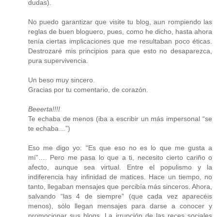
dudas).
No puedo garantizar que visite tu blog, aun rompiendo las
reglas de buen bloguero, pues, como he dicho, hasta ahora
tenía ciertas implicaciones que me resultaban poco éticas.
Destrozaré mis principios para que esto no desaparezca,
pura supervivencia.
Un beso muy sincero.
Gracias por tu comentario, de corazón.
Beeerta!!!!
Te echaba de menos (iba a escribir un más impersonal “se
te echaba…”)
Eso me digo yo: “Es que eso no es lo que me gusta a
mí”…. Pero me pasa lo que a ti, necesito cierto cariño o
afecto, aunque sea virtual. Entre el populismo y la
indiferencia hay infinidad de matices. Hace un tiempo, no
tanto, llegaban mensajes que percibía más sinceros. Ahora,
salvando “las 4 de siempre” (que cada vez aparecéis
menos), sólo llegan mensajes para darse a conocer y
promocionar sus blogs. La irrupción de las reces sociales