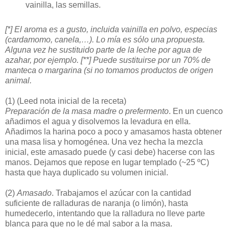
vainilla, las semillas.
[*] El aroma es a gusto, incluida vainilla en polvo, especias
(cardamomo, canela,…). Lo mía es sólo una propuesta.
Alguna vez he sustituido parte de la leche por agua de
azahar, por ejemplo. [**] Puede sustituirse por un 70% de
manteca o margarina (si no tomamos productos de origen
animal.
(1)
(Leed nota inicial de la receta)
Preparación de la masa madre o prefermento
. En un cuenco
añadimos el agua y disolvemos la levadura en ella.
Añadimos la harina poco a poco y amasamos hasta obtener
una masa lisa y homogénea. Una vez hecha la mezcla
inicial, este amasado puede (y casi debe) hacerse con las
manos. Dejamos que repose en lugar templado (~25 ºC)
hasta que haya duplicado su volumen inicial.
(2)
Amasado
. Trabajamos el azúcar con la cantidad
suficiente de ralladuras de naranja (o limón), hasta
humedecerlo, intentando que la ralladura no lleve parte
blanca para que no le dé mal sabor a la masa.