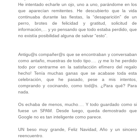
He intentado echarle un ojo, uno a uno, parándome en los
que aparecían remitentes. He descubierto que la vida
continuaba durante las fiestas, la “desaparición” de un
perro, brotes de felicidad y gratitud, solicitud de
información,… y yo pensando que todo estaba perdido, que
no existía posibilidad alguna de salvar “esto”.
Antigu@s compañer@s que se encontraban y conversaban
como antaño, muestras de todo tipo…. ¡y me lo he perdido
todo por centrarme en la satisfacción efímero del regalo
hecho! Tenía muchas ganas que se acabase toda esta
celebración, que he pasado, pese a mis intentos,
comprando y cocinando, como tod@s. ¿Para qué? Para
nada.
Os echaba de menos, mucho…. Y todo guardado como si
fuese un SPAM. Desde luego, queda demostrado que
Google no es tan inteligente como parece.
UN beso muy grande, Feliz Navidad, Año y un sincero
reencuentro.