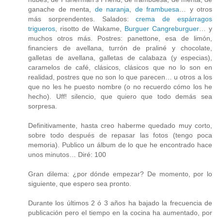
ganache de menta,
de naranja
,
de frambuesa
… y otros
más sorprendentes. Salados:
crema de espárragos
trigueros
, risotto de Wakame,
Burguer Cangreburguer
… y
muchos otros más. Postres: panettone, esa de limón,
financiers de avellana, turrón de praliné y chocolate,
galletas de avellana, galletas de calabaza (y especias),
caramelos de café, clásicos, clásicos que no lo son en
realidad, postres que no son lo que parecen… u otros a los
que no les he puesto nombre (o no recuerdo cómo los he
hecho). Uff! silencio, que quiero que todo demás sea
sorpresa.
Definitivamente, hasta creo haberme quedado muy corto,
sobre todo después de repasar las fotos (tengo poca
memoria). Publico un álbum de lo que he encontrado hace
unos minutos… Diré: 100
Gran dilema: ¿por dónde empezar? De momento, por lo
siguiente, que espero sea pronto.
Durante los últimos 2 ó 3 años ha bajado la frecuencia de
publicación pero el tiempo en la cocina ha aumentado, por