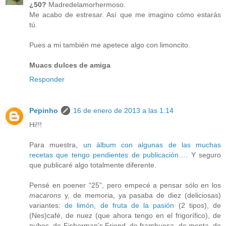
¿50?
Madredelamorhermoso.
Me acabo de estresar. Así que me imagino cómo estarás
tú.
Pues a mi también me apetece algo con limoncito.
Muacs dulces de amiga
Responder
Pepinho
16 de enero de 2013 a las 1:14
Hi!!!
Para muestra,
un álbum con algunas de las muchas
recetas que tengo pendientes de publicación….
Y seguro
que publicaré algo totalmente diferente.
Pensé en poener “25”, pero empecé a pensar sólo en los
macarons
y, de memoria, ya pasaba de diez (deliciosas)
variantes:
de limón
,
de fruta de la pasión
(2 tipos), de
(Nes)café, de nuez (que ahora tengo en el frigorífico), de
nubes, de Fisherman’s Friend, de frambuesa, de menta, de