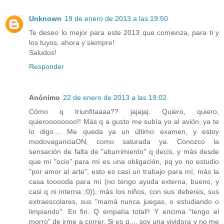
Unknown
19 de enero de 2013 a las 19:50
Te deseo lo mejor para este 2013 que comienza, para ti y
los tuyos, ahora y siempre!
Saludos!
Responder
Anónimo
22 de enero de 2013 a las 19:02
Cómo q triunfitaaaa?? jajajaj. Quiero, quiero,
quieroooooooo!! Más q a gusto me subía yo al avión, ya te
lo digo.... Me queda ya un último examen, y estoy
modovaganciaON, como saturada ya. Conozco la
sensación de falta de "aburrimiento" q decís, y más desde
que mi "ocio" para mí es una obligación, pq yo no estudio
"por amor al arte", esto es casi un trabajo para mí, más la
casa tooooda para mí (no tengo ayuda externa, bueno, y
casi q ni interna ;0)), más los niños, con sus deberes, sus
extraescolares, sus "mamá nunca juegas, o estudiando o
limpiando". En fin. Q empatía total!! Y encima "tengo el
morro" de irme a correr. Si es q.... soy una vividora y no me