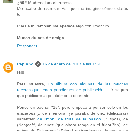
¿50?
Madredelamorhermoso.
Me acabo de estresar. Así que me imagino cómo estarás
tú.
Pues a mi también me apetece algo con limoncito.
Muacs dulces de amiga
Responder
Pepinho
16 de enero de 2013 a las 1:14
Hi!!!
Para muestra,
un álbum con algunas de las muchas
recetas que tengo pendientes de publicación….
Y seguro
que publicaré algo totalmente diferente.
Pensé en poener “25”, pero empecé a pensar sólo en los
macarons
y, de memoria, ya pasaba de diez (deliciosas)
variantes:
de limón
,
de fruta de la pasión
(2 tipos), de
(Nes)café, de nuez (que ahora tengo en el frigorífico), de
nubes, de Fisherman’s Friend, de frambuesa, de menta, de