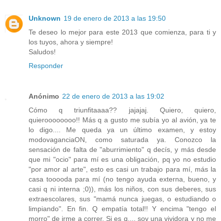
Unknown
19 de enero de 2013 a las 19:50
Te deseo lo mejor para este 2013 que comienza, para ti y
los tuyos, ahora y siempre!
Saludos!
Responder
Anónimo
22 de enero de 2013 a las 19:02
Cómo q triunfitaaaa?? jajajaj. Quiero, quiero,
quieroooooooo!! Más q a gusto me subía yo al avión, ya te
lo digo.... Me queda ya un último examen, y estoy
modovaganciaON, como saturada ya. Conozco la
sensación de falta de "aburrimiento" q decís, y más desde
que mi "ocio" para mí es una obligación, pq yo no estudio
"por amor al arte", esto es casi un trabajo para mí, más la
casa tooooda para mí (no tengo ayuda externa, bueno, y
casi q ni interna ;0)), más los niños, con sus deberes, sus
extraescolares, sus "mamá nunca juegas, o estudiando o
limpiando". En fin. Q empatía total!! Y encima "tengo el
morro" de irme a correr. Si es q.... soy una vividora y no me