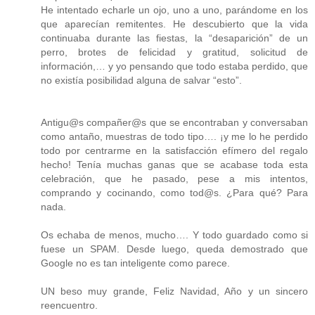
He intentado echarle un ojo, uno a uno, parándome en los
que aparecían remitentes. He descubierto que la vida
continuaba durante las fiestas, la “desaparición” de un
perro, brotes de felicidad y gratitud, solicitud de
información,… y yo pensando que todo estaba perdido, que
no existía posibilidad alguna de salvar “esto”.
Antigu@s compañer@s que se encontraban y conversaban
como antaño, muestras de todo tipo…. ¡y me lo he perdido
todo por centrarme en la satisfacción efímero del regalo
hecho! Tenía muchas ganas que se acabase toda esta
celebración, que he pasado, pese a mis intentos,
comprando y cocinando, como tod@s. ¿Para qué? Para
nada.
Os echaba de menos, mucho…. Y todo guardado como si
fuese un SPAM. Desde luego, queda demostrado que
Google no es tan inteligente como parece.
UN beso muy grande, Feliz Navidad, Año y un sincero
reencuentro.