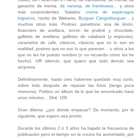
ganache de menta,
de naranja
,
de frambuesa
… y otros
más sorprendentes. Salados:
crema de espárragos
trigueros
, risotto de Wakame,
Burguer Cangreburguer
… y
muchos otros más. Postres: panettone, esa de limón,
financiers de avellana, turrón de praliné y chocolate,
galletas de avellana, galletas de calabaza (y especias),
caramelos de café, clásicos, clásicos que no lo son en
realidad, postres que no son lo que parecen… u otros a los
que no les he puesto nombre (o no recuerdo cómo los he
hecho). Uff! silencio, que quiero que todo demás sea
sorpresa.
Definitivamente, hasta creo haberme quedado muy corto,
sobre todo después de repasar las fotos (tengo poca
memoria). Publico un álbum de lo que he encontrado hace
unos minutos… Diré: 100
Gran dilema: ¿por dónde empezar? De momento, por lo
siguiente, que espero sea pronto.
Durante los últimos 2 ó 3 años ha bajado la frecuencia de
publicación pero el tiempo en la cocina ha aumentado, por