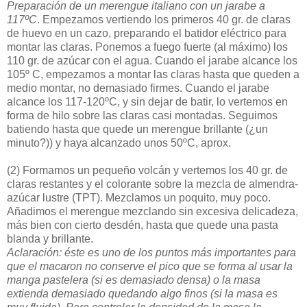
Preparación de un merengue italiano con un jarabe a
117ºC
. Empezamos vertiendo los primeros 40 gr. de claras
de huevo en un cazo, preparando el batidor eléctrico para
montar las claras. Ponemos a fuego fuerte (al máximo) los
110 gr. de azúcar con el agua. Cuando el jarabe alcance los
105º C, empezamos a montar las claras hasta que queden a
medio montar, no demasiado firmes. Cuando el jarabe
alcance los 117-120ºC, y sin dejar de batir, lo vertemos en
forma de hilo sobre las claras casi montadas. Seguimos
batiendo hasta que quede un merengue brillante (¿un
minuto?)) y haya alcanzado unos 50ºC, aprox.
(2)
Formamos un pequeño volcán y vertemos los 40 gr. de
claras restantes y el colorante sobre la mezcla de almendra-
azúcar lustre (TPT). Mezclamos un poquito, muy poco.
Añadimos el merengue mezclando sin excesiva delicadeza,
más bien con cierto desdén, hasta que quede una pasta
blanda y brillante.
Aclaración: éste es uno de los puntos más importantes para
que el macaron no conserve el pico que se forma al usar la
manga pastelera (si es demasiado densa) o la masa
extienda demasiado quedando algo finos (si la masa es