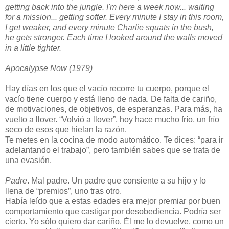
getting back into the jungle. I'm here a week now... waiting
for a mission... getting softer. Every minute I stay in this room,
I get weaker, and every minute Charlie squats in the bush,
he gets stronger. Each time I looked around the walls moved
in a little tighter.
Apocalypse Now (1979)
Hay días en los que el vacío recorre tu cuerpo, porque el
vacío tiene cuerpo y está lleno de nada. De falta de cariño,
de motivaciones, de objetivos, de esperanzas. Para más, ha
vuelto a llover. “Volvió a llover”, hoy hace mucho frío, un frío
seco de esos que hielan la razón.
Te metes en la cocina de modo automático. Te dices: “para ir
adelantando el trabajo”, pero también sabes que se trata de
una evasión.
Padre
. Mal padre. Un padre que consiente a su hijo y lo
llena de “premios”, uno tras otro.
Había leído que a estas edades era mejor premiar por buen
comportamiento que castigar por desobediencia. Podría ser
cierto. Yo sólo quiero dar cariño. Él me lo devuelve, como un