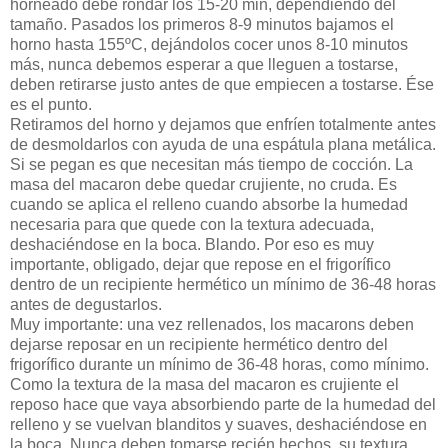
horneado debe rondar los 15-20 min, dependiendo del
tamaño. Pasados los primeros 8-9 minutos bajamos el
horno hasta 155ºC, dejándolos cocer unos 8-10 minutos
más, nunca debemos esperar a que lleguen a tostarse,
deben retirarse justo antes de que empiecen a tostarse. Ése
es el punto.
Retiramos del horno y dejamos que enfríen totalmente antes
de desmoldarlos con ayuda de una espátula plana metálica.
Si se pegan es que necesitan más tiempo de cocción. La
masa del macaron debe quedar crujiente, no cruda. Es
cuando se aplica el relleno cuando absorbe la humedad
necesaria para que quede con la textura adecuada,
deshaciéndose en la boca. Blando. Por eso es muy
importante, obligado, dejar que repose en el frigorífico
dentro de un recipiente hermético un mínimo de 36-48 horas
antes de degustarlos.
Muy importante: una vez rellenados, los macarons deben
dejarse reposar en un recipiente hermético dentro del
frigorífico durante un mínimo de 36-48 horas, como mínimo.
Como la textura de la masa del macaron es crujiente el
reposo hace que vaya absorbiendo parte de la humedad del
relleno y se vuelvan blanditos y suaves, deshaciéndose en
la boca. Nunca deben tomarse recién hechos, su textura