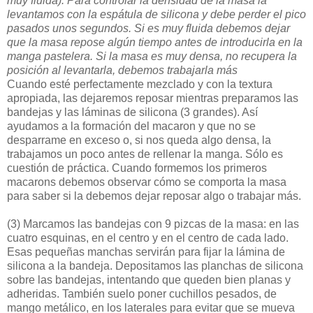
muy fluida). Para controlar la densidad de la masa la
levantamos con la espátula de silicona y debe perder el pico
pasados unos segundos. Si es muy fluida debemos dejar
que la masa repose algún tiempo antes de introducirla en la
manga pastelera. Si la masa es muy densa, no recupera la
posición al levantarla, debemos trabajarla más
Cuando esté perfectamente mezclado y con la textura
apropiada, las dejaremos reposar mientras preparamos las
bandejas y las láminas de silicona (3 grandes). Así
ayudamos a la formación del macaron y que no se
desparrame en exceso o, si nos queda algo densa, la
trabajamos un poco antes de rellenar la manga. Sólo es
cuestión de práctica. Cuando formemos los primeros
macarons debemos observar cómo se comporta la masa
para saber si la debemos dejar reposar algo o trabajar más.
(3)
Marcamos las bandejas con 9 pizcas de la masa: en las
cuatro esquinas, en el centro y en el centro de cada lado.
Esas pequeñas manchas servirán para fijar la lámina de
silicona a la bandeja. Depositamos las planchas de silicona
sobre las bandejas, intentando que queden bien planas y
adheridas. También suelo poner cuchillos pesados, de
mango metálico, en los laterales para evitar que se mueva