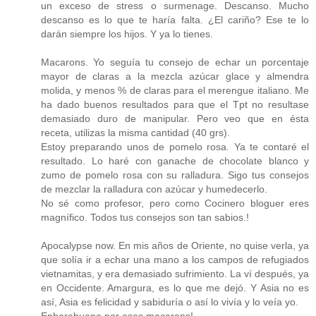
un exceso de stress o surmenage. Descanso. Mucho
descanso es lo que te haría falta. ¿El cariño? Ese te lo
darán siempre los hijos. Y ya lo tienes.
Macarons. Yo seguía tu consejo de echar un porcentaje
mayor de claras a la mezcla azúcar glace y almendra
molida, y menos % de claras para el merengue italiano. Me
ha dado buenos resultados para que el Tpt no resultase
demasiado duro de manipular. Pero veo que en ésta
receta, utilizas la misma cantidad (40 grs).
Estoy preparando unos de pomelo rosa. Ya te contaré el
resultado. Lo haré con ganache de chocolate blanco y
zumo de pomelo rosa con su ralladura. Sigo tus consejos
de mezclar la ralladura con azúcar y humedecerlo.
No sé como profesor, pero como Cocinero bloguer eres
magnífico. Todos tus consejos son tan sabios.!
Apocalypse now. En mis años de Oriente, no quise verla, ya
que solía ir a echar una mano a los campos de refugiados
vietnamitas, y era demasiado sufrimiento. La ví después, ya
en Occidente. Amargura, es lo que me dejó. Y Asia no es
así, Asia es felicidad y sabiduría o así lo vivía y lo veía yo.
Enhorabuena por esos macarons!