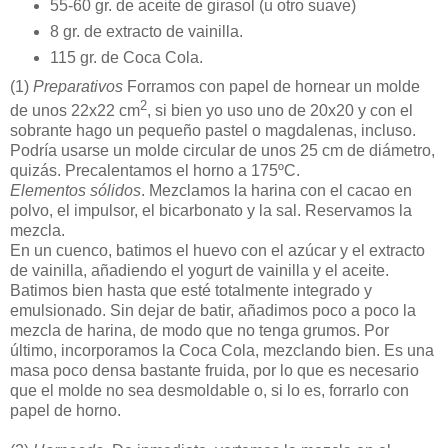
55-60 gr. de aceite de girasol (u otro suave)
8 gr. de extracto de vainilla.
115 gr. de Coca Cola.
(1)
Preparativos
Forramos con papel de hornear un molde
2
de unos 22x22 cm
, si bien yo uso uno de 20x20 y con el
sobrante hago un pequeño pastel o magdalenas, incluso.
Podría usarse un molde circular de unos 25 cm de diámetro,
quizás. Precalentamos el horno a 175ºC.
Elementos sólidos
. Mezclamos la harina con el cacao en
polvo, el impulsor, el bicarbonato y la sal. Reservamos la
mezcla.
En un cuenco, batimos el huevo con el azúcar y el extracto
de vainilla, añadiendo el yogurt de vainilla y el aceite.
Batimos bien hasta que esté totalmente integrado y
emulsionado. Sin dejar de batir, añadimos poco a poco la
mezcla de harina, de modo que no tenga grumos. Por
último, incorporamos la Coca Cola, mezclando bien. Es una
masa poco densa bastante fruida, por lo que es necesario
que el molde no sea desmoldable o, si lo es, forrarlo con
papel de horno.