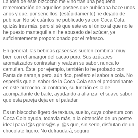
La idea de este bizcocho me vino tras una pequeña
rememoración de aquellos postres que publicaba hace unos
años y que, por sencillos, (estúpidamente) he dejado de
publicar. No sé cuántos he publicado ya con Coca Cola,
quizás tres más, pero sí sé que éste es el único al que no le
he puesto mantequilla ni he abusado del azúcar, ya
suficientemente proporcionado por el refresco.
En general, las bebidas gaseosas suelen combinar muy
bien con el amargor del cacao puro. Sus azúcares
aromatizados contrastan y realzan su sabor, nunca lo
camuflan. Éste, por ejemplo, también lo he probado con
Fanta de naranja pero, aún rico, prefiero el sabor a cola. No
esperéis que el sabor de la Coca Cola sea el predominante
en este bizcocho, al contrario, su función es la de
acompañante de baile, ayudando a afianzar el suave sabor
que esta pareja deja en el paladar.
Es un biscocho ligero de textura, suelto, cuya cobertura con
Coca Cola ayuda, todavía más, a la obtención de un postre
ideal para l@s golos@s y l@s que, sin serlo, disfrutan de un
chocolate ligero. No defraudará, seguro.