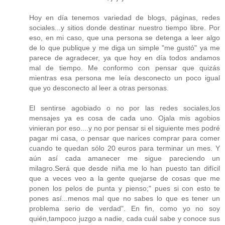
Hoy en día tenemos variedad de blogs, páginas, redes
sociales...y sitios donde destinar nuestro tiempo libre. Por
eso, en mi caso, que una persona se detenga a leer algo
de lo que publique y me diga un simple "me gustó" ya me
parece de agradecer, ya que hoy en día todos andamos
mal de tiempo. Me conformo con pensar que quizás
mientras esa persona me leía desconecto un poco igual
que yo desconecto al leer a otras personas.
El sentirse agobiado o no por las redes sociales,los
mensajes ya es cosa de cada uno. Ojala mis agobios
vinieran por eso....y no por pensar si el siguiente mes podré
pagar mi casa, o pensar que narices comprar para comer
cuando te quedan sólo 20 euros para terminar un mes. Y
aún así cada amanecer me sigue pareciendo un
milagro.Será que desde niña me lo han puesto tan difícil
que a veces veo a la gente quejarse de cosas que me
ponen los pelos de punta y pienso;" pues si con esto te
pones así...menos mal que no sabes lo que es tener un
problema serio de verdad". En fin, como yo no soy
quién,tampoco juzgo a nadie, cada cuál sabe y conoce sus