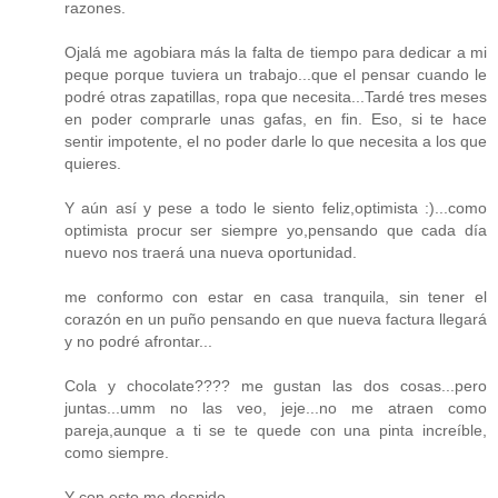
razones.
Ojalá me agobiara más la falta de tiempo para dedicar a mi
peque porque tuviera un trabajo...que el pensar cuando le
podré otras zapatillas, ropa que necesita...Tardé tres meses
en poder comprarle unas gafas, en fin. Eso, si te hace
sentir impotente, el no poder darle lo que necesita a los que
quieres.
Y aún así y pese a todo le siento feliz,optimista :)...como
optimista procur ser siempre yo,pensando que cada día
nuevo nos traerá una nueva oportunidad.
me conformo con estar en casa tranquila, sin tener el
corazón en un puño pensando en que nueva factura llegará
y no podré afrontar...
Cola y chocolate???? me gustan las dos cosas...pero
juntas...umm no las veo, jeje...no me atraen como
pareja,aunque a ti se te quede con una pinta increíble,
como siempre.
Y con esto me despido.