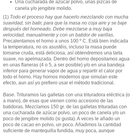
Una cucharada de azúcar polvo, unas pizcas de
canela y/o jengibre molido.
(1)
Todo el proceso hay que hacerlo mezclando con mucha
suavidad, sin batir, para que la masa no coja aire y se baje
después del horneado. Debe mezclarse a muy baja
velocidad, manualmente y con un batidor de varillas.
Precalentamos el horno a unos 100 º C. Está bien indicada
la temperatura, no os asustéis, incluso la masa puede
tomarse cruda, está deliciosa, así obtendremos una tarta
suave, no apelmazada. Dentro del horno depositamos agua
en unas flaneras (4 o 5, a ser posible) y/o en una bandeja
inferior para generar vapor de agua y repartir el calor por
todo el horno. Hay hornos modernos que simulan este
efecto, aun así yo prefiero usar el método tradicional.
Base
. Trituramos las galletas con una trituradora eléctrica (o
a mano), de esas que vienen como accesorio de las
batidoras. Mezclamos 150 gr. de las galletas trituradas con
una cucharada de azúcar polvo, un poco de canela y/o un
poco de jengibre molido (si gusta). A veces le añado un
poco de cacao en polvo, un poco. Añadimos la cantidad
suficiente de mantequilla fundida, muy poca, aunque