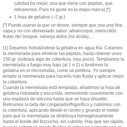
calidad (la mejor, una que viene con pepitas, que
retiraremos. Para mi gusto es la mejor marca) [*]
1 hoja de gelatina (~2 gr.)
[*] Puede usarse la que se desee, siempre que sea una fina
capa y no con demasiado sabor: albaricoque, melocotón,
frutas del bosque, naranja dulce (no ácida),…
(1)
Dejamos hidratándose la gelatina en agua fría. Colamos
la mermelada para eliminar las pepitas, hasta obtener unos
150 gr. (sobrará algo de cobertura, muy poco). Templamos la
mermelada a fuego muy bajo (al 1 o 2) o fundimos la
gelatina en el microondas, como se prefiera. Yo siempre
templo la mermelada para hacerla más fluida y aplicar mejor
la cobertura.
Cuando la mermelada está templada, añadimos la hoja de
gelatina hidratada y escurrida, removiendo suavemente con
una espátula de silicona hasta que se haya disuelto.
Retiramos la tarta del congelador/frigorífico y cubrimos con
la cobertura, aplicando desde el centro y girando el molde
para que la mermelada se distribuya homogéneamente
hasta el borde del bizcocho, sin cubrirlo. Hay que ser rápido,