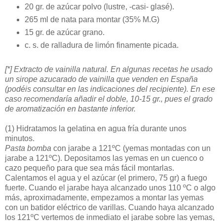
20 gr. de azúcar polvo (lustre, -casi- glasé).
265 ml de nata para montar (35% M.G)
15 gr. de azúcar grano.
c. s. de ralladura de limón finamente picada.
[*] Extracto de vainilla natural. En algunas recetas he usado
un sirope azucarado de vainilla que venden en España
(podéis consultar en las indicaciones del recipiente). En ese
caso recomendaría añadir el doble, 10-15 gr., pues el grado
de aromatización en bastante inferior.
(1)
Hidratamos la gelatina en agua fría durante unos
minutos.
Pasta bomba
con jarabe a 121ºC (yemas montadas con un
jarabe a 121ºC). Depositamos las yemas en un cuenco o
cazo pequeño para que sea más fácil montarlas.
Calentamos el agua y el azúcar (el primero, 75 gr) a fuego
fuerte. Cuando el jarabe haya alcanzado unos 110 ºC o algo
más, aproximadamente, empezamos a montar las yemas
con un batidor eléctrico de varillas. Cuando haya alcanzado
los 121ºC vertemos de inmediato el jarabe sobre las yemas,