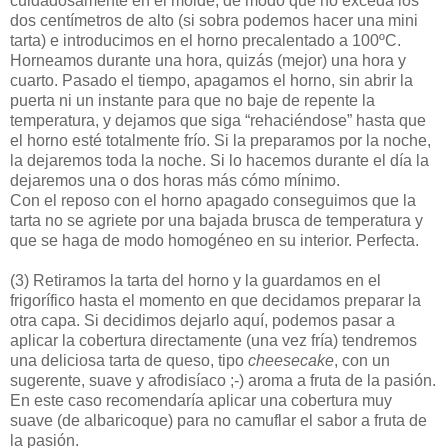
cuidadosamente en el molde, de modo que no exceda los
dos centímetros de alto (si sobra podemos hacer una mini
tarta) e introducimos en el horno precalentado a 100ºC.
Horneamos durante una hora, quizás (mejor) una hora y
cuarto. Pasado el tiempo, apagamos el horno, sin abrir la
puerta ni un instante para que no baje de repente la
temperatura, y dejamos que siga “rehaciéndose” hasta que
el horno esté totalmente frío. Si la preparamos por la noche,
la dejaremos toda la noche. Si lo hacemos durante el día la
dejaremos una o dos horas más cómo mínimo.
Con el reposo con el horno apagado conseguimos que la
tarta no se agriete por una bajada brusca de temperatura y
que se haga de modo homogéneo en su interior. Perfecta.
(3)
Retiramos la tarta del horno y la guardamos en el
frigorífico hasta el momento en que decidamos preparar la
otra capa. Si decidimos dejarlo aquí, podemos pasar a
aplicar la cobertura directamente (una vez fría) tendremos
una deliciosa tarta de queso, tipo
cheesecake
, con un
sugerente, suave y afrodisíaco ;-) aroma a fruta de la pasión.
En este caso recomendaría aplicar una cobertura muy
suave (de albaricoque) para no camuflar el sabor a fruta de
la pasión.