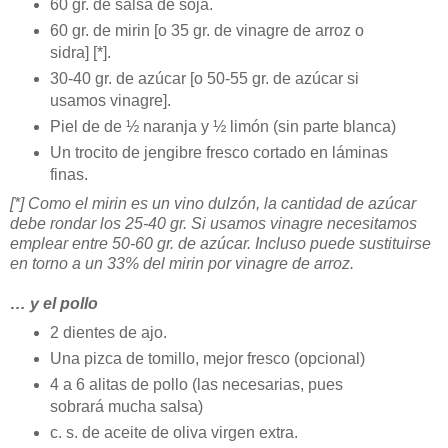
60 gr. de salsa de soja.
60 gr. de mirin [o 35 gr. de vinagre de arroz o
sidra] [*].
30-40 gr. de azúcar [o 50-55 gr. de azúcar si
usamos vinagre].
Piel de de ½ naranja y ½ limón (sin parte blanca)
Un trocito de jengibre fresco cortado en láminas
finas.
[*] Como el mirin es un vino dulzón, la cantidad de azúcar
debe rondar los 25-40 gr. Si usamos vinagre necesitamos
emplear entre 50-60 gr. de azúcar. Incluso puede sustituirse
en torno a un 33% del mirin por vinagre de arroz.
… y el pollo
2 dientes de ajo.
Una pizca de tomillo, mejor fresco (opcional)
4 a 6 alitas de pollo (las necesarias, pues
sobrará mucha salsa)
c. s. de aceite de oliva virgen extra.