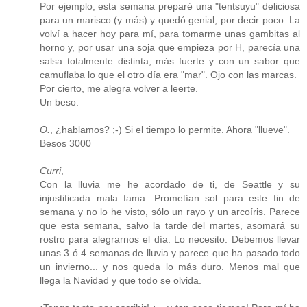
Por ejemplo, esta semana preparé una "tentsuyu" deliciosa
para un marisco (y más) y quedó genial, por decir poco. La
volví a hacer hoy para mí, para tomarme unas gambitas al
horno y, por usar una soja que empieza por H, parecía una
salsa totalmente distinta, más fuerte y con un sabor que
camuflaba lo que el otro día era "mar". Ojo con las marcas.
Por cierto, me alegra volver a leerte.
Un beso.
O.
, ¿hablamos? ;-) Si el tiempo lo permite. Ahora "llueve".
Besos 3000
Curri
,
Con la lluvia me he acordado de ti, de Seattle y su
injustificada mala fama. Prometían sol para este fin de
semana y no lo he visto, sólo un rayo y un arcoíris. Parece
que esta semana, salvo la tarde del martes, asomará su
rostro para alegrarnos el día. Lo necesito. Debemos llevar
unas 3 ó 4 semanas de lluvia y parece que ha pasado todo
un invierno... y nos queda lo más duro. Menos mal que
llega la Navidad y que todo se olvida.