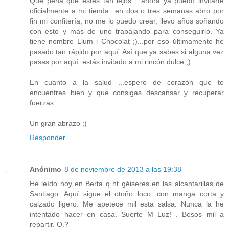
Que pena que estés tan lejos ...ahora ya puedo invitarte
oficialmente a mi tienda...en dos o tres semanas abro por
fin mi confitería, no me lo puedo crear, llevo años soñando
con esto y más de uno trabajando para conseguirlo. Ya
tiene nombre Llum i Chocolat ;)...por eso últimamente he
pasado tan rápido por aquí. Así que ya sabes si alguna vez
pasas por aquí..estás invitado a mi rincón dulce ;)
En cuanto a la salud ...espero de corazón que te
encuentres bien y que consigas descansar y recuperar
fuerzas.
Un gran abrazo ;)
Responder
Anónimo
8 de noviembre de 2013 a las 19:38
He leído hoy en Berta q ht géiseres en las alcantarillas de
Santiago. Aquí sigue el otoño loco, con manga corta y
calzado ligero. Me apetece mil esta salsa. Nunca la he
intentado hacer en casa. Suerte M Luz! . Besos mil a
repartir. O.?