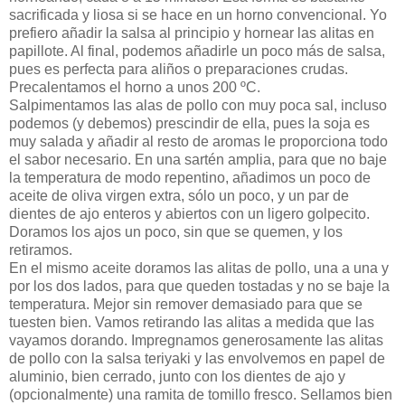
sacrificada y liosa si se hace en un horno convencional. Yo
prefiero añadir la salsa al principio y hornear las alitas en
papillote. Al final, podemos añadirle un poco más de salsa,
pues es perfecta para aliños o preparaciones crudas.
Precalentamos el horno a unos 200 ºC.
Salpimentamos las alas de pollo con muy poca sal, incluso
podemos (y debemos) prescindir de ella, pues la soja es
muy salada y añadir al resto de aromas le proporciona todo
el sabor necesario. En una sartén amplia, para que no baje
la temperatura de modo repentino, añadimos un poco de
aceite de oliva virgen extra, sólo un poco, y un par de
dientes de ajo enteros y abiertos con un ligero golpecito.
Doramos los ajos un poco, sin que se quemen, y los
retiramos.
En el mismo aceite doramos las alitas de pollo, una a una y
por los dos lados, para que queden tostadas y no se baje la
temperatura. Mejor sin remover demasiado para que se
tuesten bien. Vamos retirando las alitas a medida que las
vayamos dorando. Impregnamos generosamente las alitas
de pollo con la salsa teriyaki y las envolvemos en papel de
aluminio, bien cerrado, junto con los dientes de ajo y
(opcionalmente) una ramita de tomillo fresco. Sellamos bien