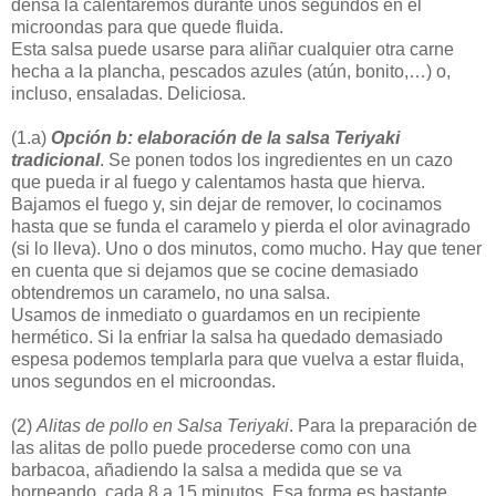
densa la calentaremos durante unos segundos en el
microondas para que quede fluida.
Esta salsa puede usarse para aliñar cualquier otra carne
hecha a la plancha, pescados azules (atún, bonito,…) o,
incluso, ensaladas. Deliciosa.
(1.a)
Opción b: elaboración de la salsa Teriyaki
tradicional
. Se ponen todos los ingredientes en un cazo
que pueda ir al fuego y calentamos hasta que hierva.
Bajamos el fuego y, sin dejar de remover, lo cocinamos
hasta que se funda el caramelo y pierda el olor avinagrado
(si lo lleva). Uno o dos minutos, como mucho. Hay que tener
en cuenta que si dejamos que se cocine demasiado
obtendremos un caramelo, no una salsa.
Usamos de inmediato o guardamos en un recipiente
hermético. Si la enfriar la salsa ha quedado demasiado
espesa podemos templarla para que vuelva a estar fluida,
unos segundos en el microondas.
(2)
Alitas de pollo en Salsa Teriyaki
. Para la preparación de
las alitas de pollo puede procederse como con una
barbacoa, añadiendo la salsa a medida que se va
horneando, cada 8 a 15 minutos. Esa forma es bastante