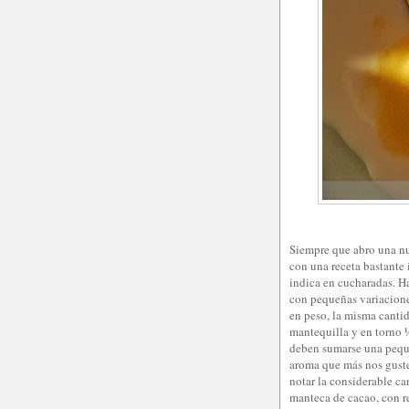
Siempre que abro una nu
con una receta bastante 
indica en cucharadas. H
con pequeñas variacione
en peso, la misma canti
mantequilla y en torno ¼
deben sumarse una peque
aroma que más nos guste
notar la considerable c
manteca de cacao, con r