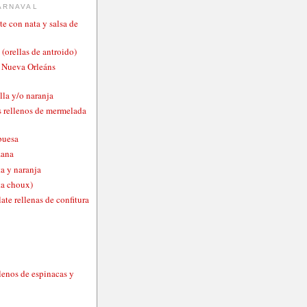
ARNAVAL
te con nata y salsa de
 (orellas de antroido)
o Nueva Orleáns
lla y/o naranja
 rellenos de mermelada
buesa
zana
a y naranja
ta choux)
ate rellenas de confitura
lenos de espinacas y