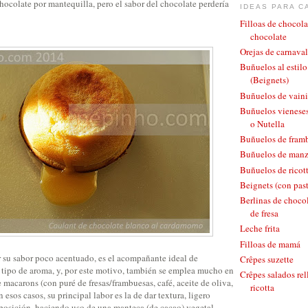
 chocolate por mantequilla, pero el sabor del chocolate perdería
IDEAS PARA C
Filloas de chocola
chocolate
Orejas de carnaval
Buñuelos al estil
(Beignets)
Buñuelos de vaini
Buñuelos vieneses
o Nutella
Buñuelos de fram
Buñuelos de man
Buñuelos de ricott
Beignets (con pas
Berlinas de chocol
de fresa
Leche frita
Filloas de mamá
r su sabor poco acentuado, es el acompañante ideal de
Crêpes suzette
 tipo de aroma, y, por este motivo, también se emplea mucho en
Crêpes salados rel
 macarons (con puré de fresas/frambuesas, café, aceite de oliva,
ricotta
esos casos, su principal labor es la de dar textura, ligero
posición, haciendo uso de una manteca (de cacao) vegetal.