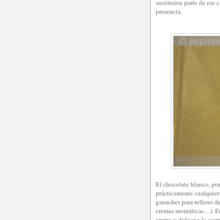
sustituirse parte de ese
presencia.
El chocolate blanco, po
prácticamente cualquier
ganaches para relleno de
cremas aromáticas…). En 
aroma y dulzor a la com