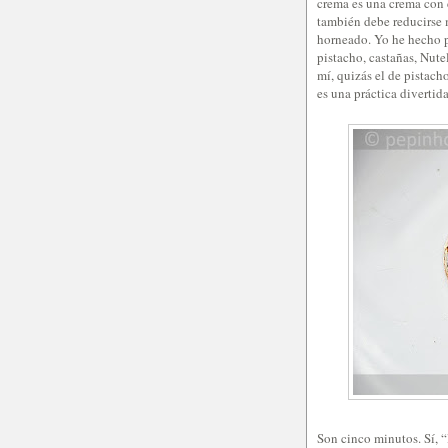
crema es una crema con 
también debe reducirse 
horneado. Yo he hecho p
pistacho, castañas, Nute
mí, quizás el de pistac
es una práctica divertid
Son cinco minutos. Sí, “