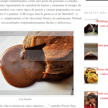
cuerpo (almidonada), como una pasta de pistacho o castaña,
muy ligeramente la cantidad de harina y aumentar el tiempo de
ruebas con varios tipos de pastas y cremas preparadas en casa:
RECETAS MÁS 
lla © o praliné. A M el que más le gusta es el de Nutella© , a
ho o, simplemente, el de chocolate blanco al cardamomo. Probad,
Pudding 
a con resultados sorprendentemente fáciles y deliciosos.
con sa
Tarta pr
Pastas d
vida 
Todo cua
cuant
Con Nutella
la vida es eterna en cinco minutos….”, cantaba Víctor Jara.