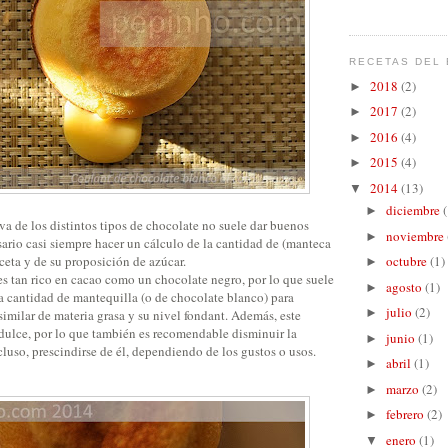
RECETAS DEL 
2018
(2)
►
2017
(2)
►
2016
(4)
►
2015
(4)
►
2014
(13)
▼
diciembre
(
►
iva de los distintos tipos de chocolate no suele dar buenos
noviembre
►
sario casi siempre hacer un cálculo de la cantidad de (manteca
eceta y de su proposición de azúcar.
octubre
(1)
►
es tan rico en cacao como un chocolate negro, por lo que suele
agosto
(1)
►
a cantidad de mantequilla (o de chocolate blanco) para
julio
(2)
►
similar de materia grasa y su nivel fondant. Además, este
 dulce, por lo que también es recomendable disminuir la
junio
(1)
►
cluso, prescindirse de él, dependiendo de los gustos o usos.
abril
(1)
►
marzo
(2)
►
febrero
(2)
►
enero
(1)
▼