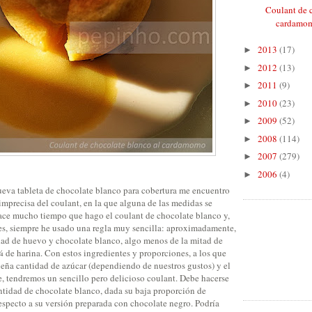
Coulant de 
cardamom
2013
(17)
►
2012
(13)
►
2011
(9)
►
2010
(23)
►
2009
(52)
►
2008
(114)
►
2007
(279)
►
2006
(4)
►
eva tableta de chocolate blanco para cobertura me encuentro
imprecisa del coulant, en la que alguna de las medidas se
ace mucho tiempo que hago el coulant de chocolate blanco y,
s, siempre he usado una regla muy sencilla: aproximadamente,
dad de huevo y chocolate blanco, algo menos de la mitad de
 de harina. Con estos ingredientes y proporciones, a los que
ña cantidad de azúcar (dependiendo de nuestros gustos) y el
, tendremos un sencillo pero delicioso coulant. Debe hacerse
antidad de chocolate blanco, dada su baja proporción de
especto a su versión preparada con chocolate negro. Podría