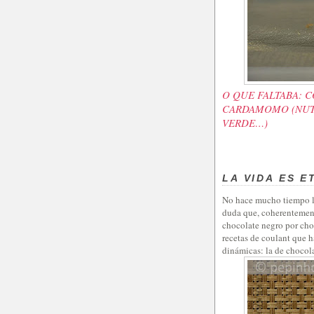
O QUE FALTABA: 
CARDAMOMO (NUTE
VERDE…)
LA VIDA ES E
No hace mucho tiempo ll
duda que, coherentemente
chocolate negro por cho
recetas de coulant que h
dinámicas: la de chocol