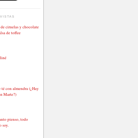
VISTAS
de ciruelas y chocolate
lsa de toffee
aliné
e té con almendra (¿Hay
en Marte?)
nto pienso, todo
o soy.