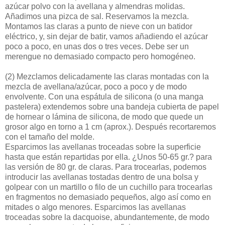
azúcar polvo con la avellana y almendras molidas.
Añadimos una pizca de sal. Reservamos la mezcla.
Montamos las claras a punto de nieve con un batidor
eléctrico, y, sin dejar de batir, vamos añadiendo el azúcar
poco a poco, en unas dos o tres veces. Debe ser un
merengue no demasiado compacto pero homogéneo.
(2)
Mezclamos delicadamente las claras montadas con la
mezcla de avellana/azúcar, poco a poco y de modo
envolvente. Con una espátula de silicona (o una manga
pastelera) extendemos sobre una bandeja cubierta de papel
de hornear o lámina de silicona, de modo que quede un
grosor algo en torno a 1 cm (aprox.). Después recortaremos
con el tamaño del molde.
Esparcimos las avellanas troceadas sobre la superficie
hasta que están repartidas por ella. ¿Unos 50-65 gr.? para
las versión de 80 gr. de claras. Para trocearlas, podemos
introducir las avellanas tostadas dentro de una bolsa y
golpear con un martillo o filo de un cuchillo para trocearlas
en fragmentos no demasiado pequeños, algo así como en
mitades o algo menores. Esparcimos las avellanas
troceadas sobre la dacquoise, abundantemente, de modo