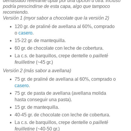
demasiado relevante optar por una opción u otra. Incluso
podría prescindirse de esta capa, algo que tampoco
recomiendo.
Versión 1 (myor sabor a chocolate que la versión 2)
120 gr. de praliné de avellana al 60%, comprado
o
casero
.
15-22 gr. de mantequilla.
60 gr. de chocolate con leche de cobertura.
La c.s. de barquillos, crepe dentelle o
pailleté
feuilletine
(~45 gr.)
Versión 2 (más sabor a avellana)
75 gr. de praliné de avellana al 60%, comprado o
casero
.
75 gr. de pasta de avellana (avellana molida
hasta conseguir una pasta).
15 gr. de mantequilla.
40-45 gr. de chocolate con leche de cobertura.
La c.s. de barquillos, crepe dentelle o
pailleté
feuilletine
(~40-50 gr.)