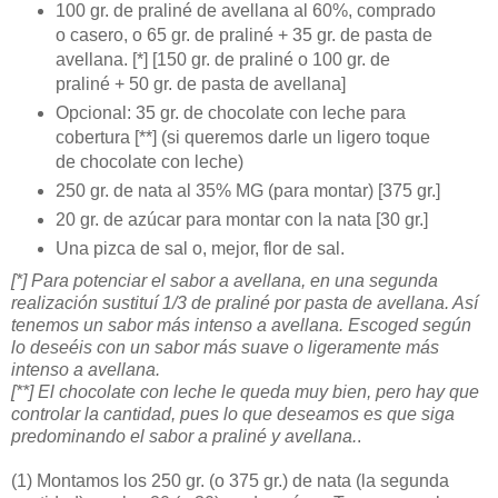
100 gr. de praliné de avellana al 60%, comprado
o casero, o 65 gr. de praliné + 35 gr. de pasta de
avellana. [*] [150 gr. de praliné o 100 gr. de
praliné + 50 gr. de pasta de avellana]
Opcional: 35 gr. de chocolate con leche para
cobertura [**] (si queremos darle un ligero toque
de chocolate con leche)
250 gr. de nata al 35% MG (para montar) [375 gr.]
20 gr. de azúcar para montar con la nata [30 gr.]
Una pizca de sal o, mejor, flor de sal.
[*] Para potenciar el sabor a avellana, en una segunda
realización sustituí 1/3 de praliné por pasta de avellana. Así
tenemos un sabor más intenso a avellana. Escoged según
lo deseéis con un sabor más suave o ligeramente más
intenso a avellana.
[**] El chocolate con leche le queda muy bien, pero hay que
controlar la cantidad, pues lo que deseamos es que siga
predominando el sabor a praliné y avellana.
.
(1)
Montamos los 250 gr. (o 375 gr.) de nata (la segunda