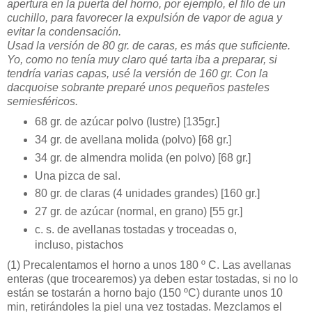
apertura en la puerta del horno, por ejemplo, el filo de un
cuchillo, para favorecer la expulsión de vapor de agua y
evitar la condensación.
Usad la versión de 80 gr. de caras, es más que suficiente.
Yo, como no tenía muy claro qué tarta iba a preparar, si
tendría varias capas, usé la versión de 160 gr. Con la
dacquoise sobrante preparé unos pequeños pasteles
semiesféricos.
68 gr. de azúcar polvo (lustre) [135gr.]
34 gr. de avellana molida (polvo) [68 gr.]
34 gr. de almendra molida (en polvo) [68 gr.]
Una pizca de sal.
80 gr. de claras (4 unidades grandes) [160 gr.]
27 gr. de azúcar (normal, en grano) [55 gr.]
c. s. de avellanas tostadas y troceadas o,
incluso, pistachos
(1)
Precalentamos el horno a unos 180 º C. Las avellanas
enteras (que trocearemos) ya deben estar tostadas, si no lo
están se tostarán a horno bajo (150 ºC) durante unos 10
min, retirándoles la piel una vez tostadas. Mezclamos el