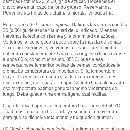
cantidad) con los 20 (o 30) gr. de azúcar. Troceamos el
chocolate en un cazo de fondo grueso. Reservamos.
Ponemos las hojas de gelatina a hidratar en agua fría.
Preparación de la crema inglesa
. Batimos las yemas con los
20 (o 30) gr. de azúcar, la mitad de lo indicado. Mientras,
hervimos la leche con la nata y la otra mitad de azúcar.
Vertemos la leche poco a poco sobre la mezcla de yemas
sin dejar de remover y volvemos a llevar a fuego medio,
batiendo constantemente. Una crema inglesa debe cocerse
a unos 80 o, como muchísimo, 85º C, pues a esa
temperatura se formarían bolitas de yemas, cortándose la
crema. La temperatura es importante. Si la temperatura
mayor, las yemas cuajarían y se formarán grumos, si es
mucho menor, no llegará a cuajar. Cuando haya alcanzado
esa temperatura batimos generosamente y retiramos del
fuego. Debe quedar una crema ligera, casi natillas.
Cuando haya bajado la temperatura hasta unos 40-50 ºC
añadimos la gelatina hidratada y escurrida, removiendo
para que se disuelva totalmente y no queden grumos.
(2)
Opción chocolate con leche.
. Fundimos el chocolate con