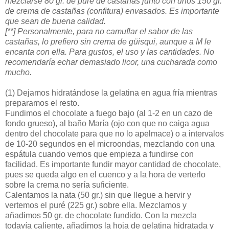
mezclarse 80 gr. de puré de castañas junto con unos 150 gr.
de crema de castañas (confitura) envasados. Es importante
que sean de buena calidad.
[**] Personalmente, para no camuflar el sabor de las
castañas, lo prefiero sin crema de güisqui, aunque a M le
encanta con ella. Para gustos, el uso y las cantidades. No
recomendaría echar demasiado licor, una cucharada como
mucho.
(1)
Dejamos hidratándose la gelatina en agua fría mientras
preparamos el resto.
Fundimos el chocolate a fuego bajo (al 1-2 en un cazo de
fondo grueso), al baño María (ojo con que no caiga agua
dentro del chocolate para que no lo apelmace) o a intervalos
de 10-20 segundos en el microondas, mezclando con una
espátula cuando vemos que empieza a fundirse con
facilidad. Es importante fundir mayor cantidad de chocolate,
pues se queda algo en el cuenco y a la hora de verterlo
sobre la crema no sería suficiente.
Calentamos la nata (50 gr.) sin que llegue a hervir y
vertemos el puré (225 gr.) sobre ella. Mezclamos y
añadimos 50 gr. de chocolate fundido. Con la mezcla
todavía caliente, añadimos la hoja de gelatina hidratada y