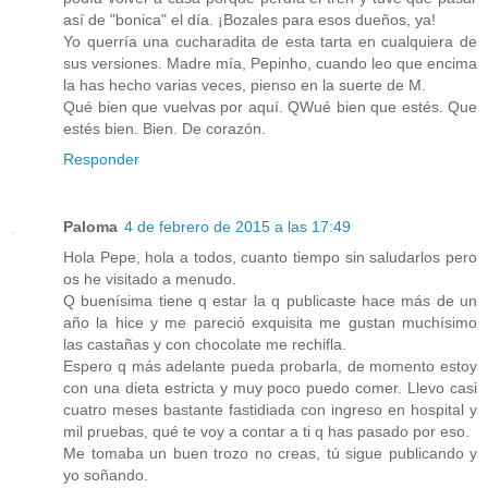
así de "bonica" el día. ¡Bozales para esos dueños, ya!
Yo querría una cucharadita de esta tarta en cualquiera de
sus versiones. Madre mía, Pepinho, cuando leo que encima
la has hecho varias veces, pienso en la suerte de M.
Qué bien que vuelvas por aquí. QWué bien que estés. Que
estés bien. Bien. De corazón.
Responder
Paloma
4 de febrero de 2015 a las 17:49
Hola Pepe, hola a todos, cuanto tiempo sin saludarlos pero
os he visitado a menudo.
Q buenísima tiene q estar la q publicaste hace más de un
año la hice y me pareció exquisita me gustan muchísimo
las castañas y con chocolate me rechifla.
Espero q más adelante pueda probarla, de momento estoy
con una dieta estricta y muy poco puedo comer. Llevo casi
cuatro meses bastante fastidiada con ingreso en hospital y
mil pruebas, qué te voy a contar a ti q has pasado por eso.
Me tomaba un buen trozo no creas, tú sigue publicando y
yo soñando.