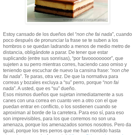
Estoy cansado de los dueños del “
non che fai nada
”, cuando
poco después de pronunciar la frase se te suben a los
hombros o se quedan ladrando a menos de medio metro de
distancia, obligándote a parar. De tener que estar
suplicando (entre sus sonrisas), “por favoooooooor”, que
sujeten a su perro mientras corres, haciendo caso omiso y
teniendo que escuchar de nuevo la cansina frase: “
non che
fai nada
”. Te paras, otra vez. De que la normativa para
correas y bozales excluya a “su” perro, porque “
non fai
nada
”. A usted, que es “su” dueño.
Esos mismos dueños que sujetan inmediatamente a sus
canes con una correa en cuanto ven a otro con el que
puedan entrar en conflicto, o los sostienen cuando se
aproximan al borde de la carretera. Para eso sí, para eso
son imprevisibles, para los que corremos no son una
amenaza, porque los amenazados somos nosotros. Pero da
igual, porque los tres perros que me han mordido hasta