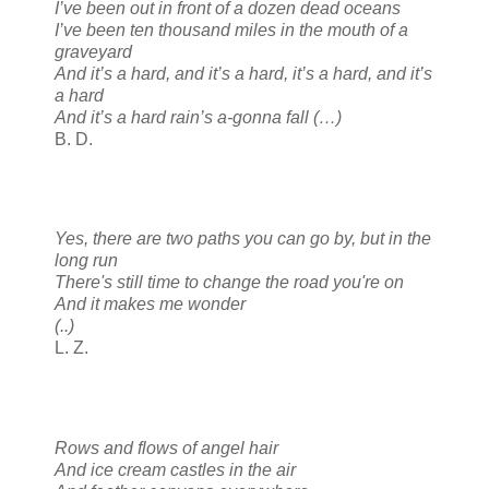
I’ve been out in front of a dozen dead oceans
I’ve been ten thousand miles in the mouth of a
graveyard
And it’s a hard, and it’s a hard, it’s a hard, and it’s
a hard
And it’s a hard rain’s a-gonna fall (…)
B. D.
Yes, there are two paths you can go by, but in the
long run
There's still time to change the road you're on
And it makes me wonder
(..)
L. Z.
Rows and flows of angel hair
And ice cream castles in the air