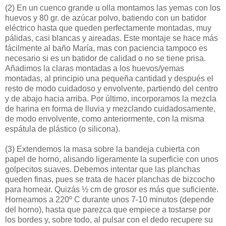
(2)
En un cuenco grande u olla montamos las yemas con los
huevos y 80 gr. de azúcar polvo, batiendo con un batidor
eléctrico hasta que queden perfectamente montadas, muy
pálidas, casi blancas y aireadas. Este montaje se hace más
fácilmente al baño María, mas con paciencia tampoco es
necesario si es un batidor de calidad o no se tiene prisa.
Añadimos la claras montadas a los huevos/yemas
montadas, al principio una pequeña cantidad y después el
resto de modo cuidadoso y envolvente, partiendo del centro
y de abajo hacia arriba. Por último, incorporamos la mezcla
de harina en forma de lluvia y mezclando cuidadosamente,
de modo envolvente, como anteriormente, con la misma
espátula de plástico (o silicona).
(3)
Extendemos la masa sobre la bandeja cubierta con
papel de horno, alisando ligeramente la superficie con unos
golpecitos suaves. Debemos intentar que las planchas
queden finas, pues se trata de hacer planchas de bizcocho
para hornear. Quizás ½ cm de grosor es más que suficiente.
Horneamos a 220º C durante unos 7-10 minutos (depende
del horno), hasta que parezca que empiece a tostarse por
los bordes y, sobre todo, al pulsar con el dedo recupere su