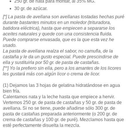
250 gr. de nata para montar, al 35% MG.
30 gr. de azúcar.
[*] La pasta de avellana son avellanas tostadas hechas puré
durante bastantes minutos en un moledor (trituradora,
batidora eléctrica), hasta que empiecen a separarse los
aceites naturales y quede con una consistencia fluida.
Puede comprarse envasada, que es la que esta vez he
usado.
La pasta de avellana realza el sabor, no camufla, de la
castaña y le da un gusto especial. Puede prescindirse de
ella y sustituirla por 50 gr. de pasta de castañas.
[**] Yo la prefiero sin ella, pero a los amantes de los licores
les gustará más con algún licor o crema de licor.
(1)
Dejamos las 3 hojas de gelatina hidratándose en agua
bien fría.
Calentamos nata y la leche hasta que empiece a hervir.
Vertemos 250 gr. de pasta de castañas y 50 gr. de pasta de
avellana. Si no se tiene, puede añadirse sólo 300 gr. de
pasta de castañas preparada anteriormente (o 200 gr. de
crema de castañas y 100 gr. de puré). Mezclamos hasta que
esté perfectamente disuelta la mezcla.