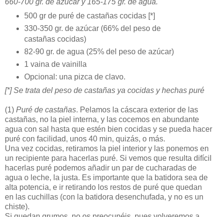
660-700 gr. de azúcar y 165-175 gr. de agua.
500 gr de puré de castañas cocidas [*]
330-350 gr. de azúcar (66% del peso de
castañas cocidas)
82-90 gr. de agua (25% del peso de azúcar)
1 vaina de vainilla
Opcional: una pizca de clavo.
[*] Se trata del peso de castañas ya cocidas y hechas puré
(1)
Puré de castañas
. Pelamos la cáscara exterior de las
castañas, no la piel interna, y las cocemos en abundante
agua con sal hasta que estén bien cocidas y se pueda hacer
puré con facilidad, unos 40 min, quizás, o más.
Una vez cocidas, retiramos la piel interior y las ponemos en
un recipiente para hacerlas puré. Si vemos que resulta difícil
hacerlas puré podemos añadir un par de cucharadas de
agua o leche, la justa. Es importante que la batidora sea de
alta potencia, e ir retirando los restos de puré que quedan
en las cuchillas (con la batidora desenchufada, y no es un
chiste).
Si quedan grumos, no os preocupéis, pues volveremos a