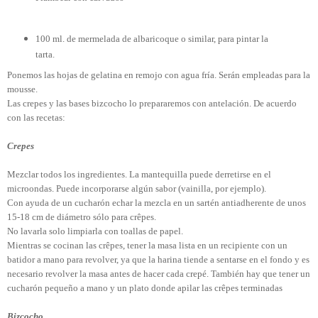
100 ml. de mermelada de albaricoque o similar, para pintar la
tarta.
Ponemos las hojas de gelatina en remojo con agua fría. Serán empleadas para la
mousse.
Las crepes y las bases bizcocho lo prepararemos con antelación. De acuerdo
con las recetas:
Crepes
Mezclar todos los ingredientes. La mantequilla puede derretirse en el
microondas. Puede incorporarse algún sabor (vainilla, por ejemplo).
Con ayuda de un cucharón echar la mezcla en un sartén antiadherente de unos
15-18 cm de diámetro sólo para crêpes.
No lavarla solo limpiarla con toallas de papel.
Mientras se cocinan las crêpes, tener la masa lista en un recipiente con un
batidor a mano para revolver, ya que la harina tiende a sentarse en el fondo y es
necesario revolver la masa antes de hacer cada crepé. También hay que tener un
cucharón pequeño a mano y un plato donde apilar las crêpes terminadas
Bizcocho