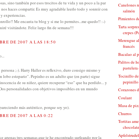
osas, sino también por esos trocitos de tu vida y un poco a la par
Canelones r
e nos haces compartir. Es muy agradable leerlo todo y sonreír con
salmón
 y experiencias.
Pimientos de
nrollo!! Me encanta tu blog y si me lo permites...me quedo!! :-)
Tarta sorpr
iré visitándote. Feliz largo fin de semana!!!
crepes (P
Merengue al
BRE DE 2007 A LAS 18:50
francés
Bacalao al p
...
Palitos de 
pastelera 
persona ;-). Harry Haller es reflexivo, duro consigo mismo y
Tocinillo de
n lobo estepario”. Pepinho es un adulto que (en parte) sigue
pepinillo
inocencia de su niñez, quiere recuperar “eso” que ha perdido... y
Dos personalidades con objetivos imposibles en un mundo
Corazones d
Coulant
Masa de piz
pareciendo más auténtico, porque soy yo).
Churros
BRE DE 2007 A LAS 0:22
Tortitas ame
chocolat
Apfelstrudel
ace apenas tres semanas que te he encontrado surfeando por la