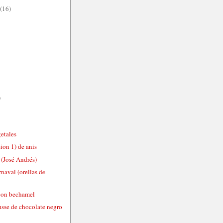
(16)
)
getales
ion 1) de anis
 (José Andrés)
rnaval (orellas de
con bechamel
usse de chocolate negro