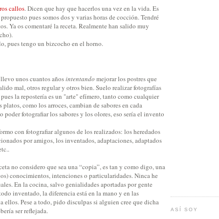
ros callos
. Dicen que hay que hacerlos una vez en la vida. Es
 propuesto pues somos dos y varias horas de cocción. Tendré
os. Ya os comentaré la receta. Realmente han salido muy
cho).
o, pues tengo un bizcocho en el horno.
y llevo unos cuantos años
intentando
mejorar los postres que
ido mal, otros regular y otros bien. Suelo realizar fotografías
 pues la repostería es un "arte" efímero, tanto como cualquier
s platos, como los arroces, cambian de sabores en cada
 poder fotografiar los sabores y los olores, eso sería el invento
rmo con fotografiar algunos de los realizados: los heredados
cionados por amigos, los inventados, adaptaciones, adaptados
tc..
eta no considero que sea una “copia”, es tan y como digo, una
os) conocimientos, intenciones o particularidades. Ninca he
uales. En la cocina, salvo genialidades aportadas por gente
 todo inventado, la diferencia está en la mano y en las
a ellos. Pese a todo, pido disculpas si alguien cree que dicha
bería ser reflejada.
ASÍ SOY