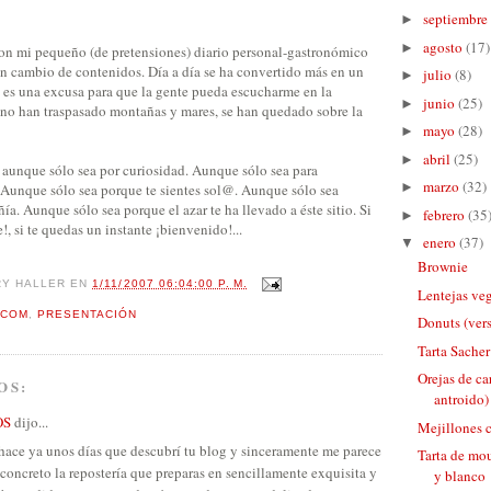
septiembre
►
agosto
(17)
►
con mi pequeño (de pretensiones) diario personal-gastronómico
n cambio de contenidos. Día a día se ha convertido más en un
julio
(8)
►
to es una excusa para que la gente pueda escucharme en la
junio
(25)
►
 no han traspasado montañas y mares, se han quedado sobre la
mayo
(28)
►
abril
(25)
►
 aunque sólo sea por curiosidad. Aunque sólo sea para
marzo
(32)
►
. Aunque sólo sea porque te sientes sol@. Aunque sólo sea
a. Aunque sólo sea porque el azar te ha llevado a éste sitio. Si
febrero
(35
►
!, si te quedas un instante ¡bienvenido!...
enero
(37)
▼
Brownie
RY HALLER
EN
1/11/2007 06:04:00 P. M.
Lentejas ve
.COM
,
PRESENTACIÓN
Donuts (vers
Tarta Sacher
Orejas de ca
OS:
antroido)
OS
dijo...
Mejillones 
hace ya unos días que descubrí tu blog y sinceramente me parece
Tarta de mo
concreto la repostería que preparas en sencillamente exquisita y
y blanco