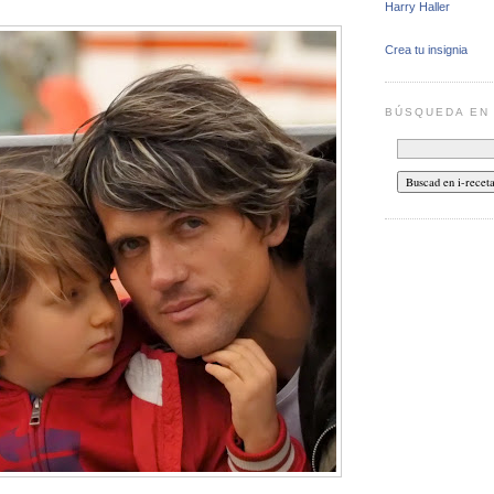
Harry Haller
Crea tu insignia
BÚSQUEDA E