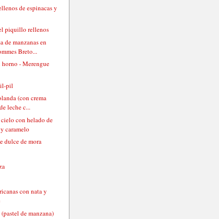
ellenos de espinacas y
l piquillo rellenos
esa de manzanas en
ommes Breto...
 horno - Merengue
il-pil
holanda (con crema
de leche c...
 cielo con helado de
 y caramelo
e dulce de mora
za
ricanas con nata y
e
 (pastel de manzana)