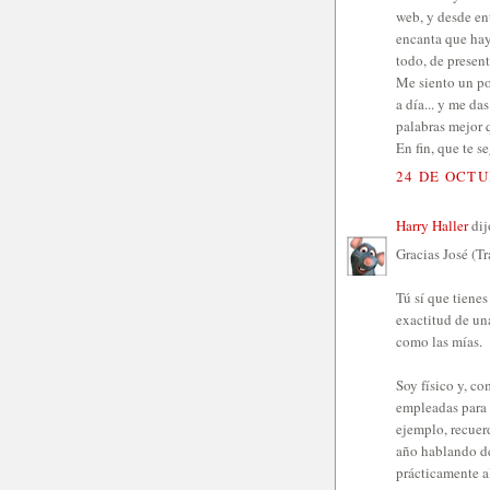
web, y desde ent
encanta que haya
todo, de present
Me siento un po
a día... y me da
palabras mejor 
En fin, que te 
24 DE OCTU
Harry Haller
dijo
Gracias José (Tr
Tú sí que tiene
exactitud de un
como las mías.
Soy físico y, co
empleadas para 
ejemplo, recuer
año hablando de
prácticamente al