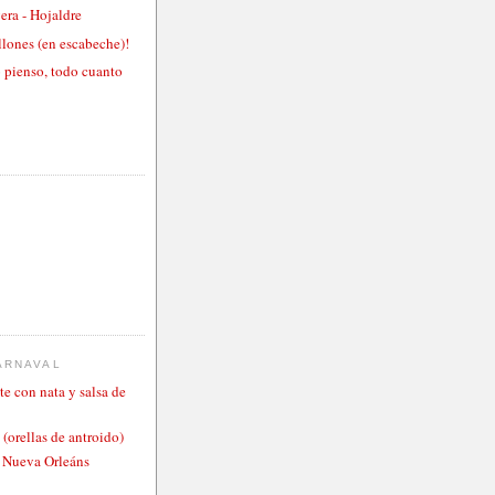
era - Hojaldre
llones (en escabeche)!
 pienso, todo cuanto
ARNAVAL
te con nata y salsa de
 (orellas de antroido)
o Nueva Orleáns