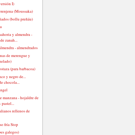
versión I)
erenjena (Moussaka)
ñados (bollu preñáu)
ca
nahoria y almendra -
de zanah...
 almendra - almendrados
lenas de merengue y
helado)
ostaza (para barbacoa)
nco y negro de...
de chocola...
ángel
 manzana - hojaldre de
 pastel...
alianos rellenos de
so fría Stop
pes galegos)