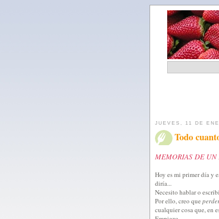
JUEVES, 11 DE EN
Todo cuanto
MEMORIAS DE UN H
Hoy es mi primer día y 
diría...
Necesito hablar o escri
Por ello, creo que
perder
cualquier cosa que, en 
Empiezo.