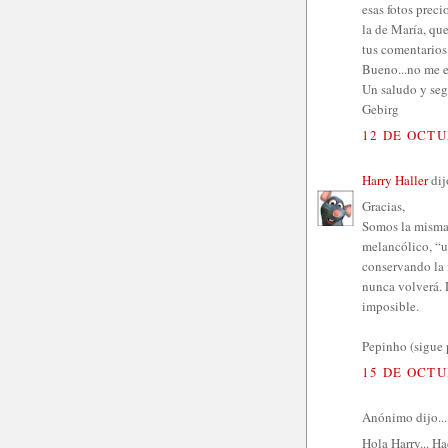
esas fotos preci
la de María, qu
tus comentarios
Bueno...no me e
Un saludo y segu
Gebirg
12 DE OCTU
Harry Haller
dijo
Gracias,
Somos la misma 
melancólico, “u
conservando la 
nunca volverá. 
imposible.
Pepinho (sigue 
15 DE OCTU
Anónimo dijo...
Hola Harry... H