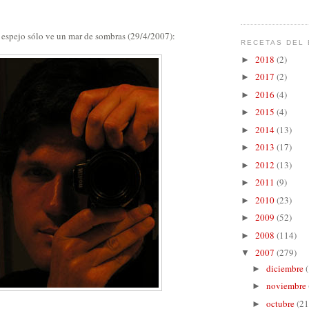
l espejo sólo ve un mar de sombras (29/4/2007):
RECETAS DEL 
2018
(2)
►
2017
(2)
►
2016
(4)
►
2015
(4)
►
2014
(13)
►
2013
(17)
►
2012
(13)
►
2011
(9)
►
2010
(23)
►
2009
(52)
►
2008
(114)
►
2007
(279)
▼
diciembre
►
noviembre
►
octubre
(21
►