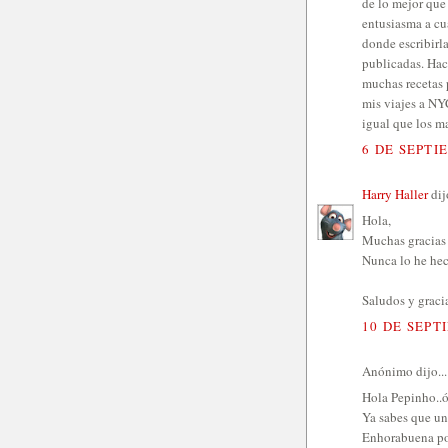
de lo mejor que
entusiasma a cu
donde escribirl
publicadas. Hac
muchas recetas p
mis viajes a NY
igual que los m
6 DE SEPTI
Harry Haller
dijo
Hola,
Muchas gracias 
Nunca lo he hech
Saludos y gracia
10 DE SEPT
Anónimo dijo...
Hola Pepinho..ó 
Ya sabes que un
Enhorabuena por