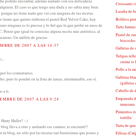
 he podido encontrar, además narrado con esa delicadeza
Croissants (
alquiera. El caso es que tengo una duda y no sabía muy bien
Lasaña de b
a porque no tiene nada que ver con ninguna de tus recetas
Bollitos pre
e tiemo que quiero elaborar el pastel Red Velvet Cake, hay
ero ninguna es lo precisa y lo fiel que la que probé en unos de
Tarta Jamai
C. Pensé que igual tu conocías alguna receta más auténtica, al
Pastel de za
acarons. Un millón de gracias
bizcocho 
EMBRE DE 2007 A LAS 14:37
Galletas de
Tulipas rel
...
crema (o 
Pollo a la m
por los comentarios.
Galletas bla
o, pero lo pondré en la lista de tareas, interminable, eso sí.
(galletas 
Cabello de 
s a ti.
Empanada de
IEMBRE DE 2007 A LAS 9:24
manzana -
Pimientos it
tortilla
Harry Haller? :-)
Tarta de que
 blog lleva a otro y andando ese camino, te encontré!!
 tu blog, no sólo por las recetas tan buenísimas que pones y
Filloas (Crê