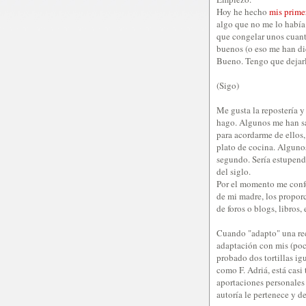
Hoy he hecho
mis prime
algo que no me lo había
que congelar unos cuant
buenos (o eso me han di
Bueno. Tengo que dejarl
(Sigo)
Me gusta la repostería 
hago. Algunos me han sal
para acordarme de ellos,
plato de cocina. Alguno
segundo. Sería estupendo
del siglo.
Por el momento me confo
de mi madre, los propor
de foros o blogs, libros, e
Cuando "adapto" una rec
adaptación con mis (poc
probado dos tortillas ig
como F. Adriá, está casi
aportaciones personales 
autoría le pertenece y de