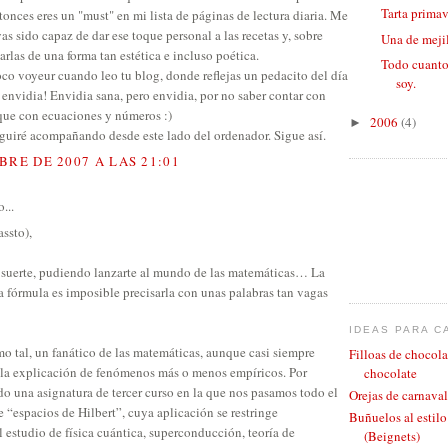
Tarta primav
onces eres un "must" en mi lista de páginas de lectura diaria. Me
s sido capaz de dar ese toque personal a las recetas y, sobre
Una de meji
arlas de una forma tan estética e incluso poética.
Todo cuanto
co voyeur cuando leo tu blog, donde reflejas un pedacito del día
soy.
s envidia! Envidia sana, pero envidia, por no saber contar con
que con ecuaciones y números :)
2006
(4)
►
seguiré acompañando desde este lado del ordenador. Sigue así.
BRE DE 2007 A LAS 21:01
...
assto),
s suerte, pudiendo lanzarte al mundo de las matemáticas… La
a fórmula es imposible precisarla con unas palabras tan vagas
IDEAS PARA C
mo tal, un fanático de las matemáticas, aunque casi siempre
Filloas de chocola
la explicación de fenómenos más o menos empíricos. Por
chocolate
do una asignatura de tercer curso en la que nos pasamos todo el
Orejas de carnaval
 “espacios de Hilbert”, cuya aplicación se restringe
Buñuelos al estil
 estudio de física cuántica, superconducción, teoría de
(Beignets)