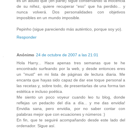
es un adulto que (en parte) sigue conservando la inocencia
de su niñez, quiere recuperar “eso” que ha perdido... y
nunca volverá. Dos personalidades con objetivos
imposibles en un mundo imposible.
Pepinho (sigue pareciendo más auténtico, porque soy yo).
Responder
Anónimo
24 de octubre de 2007 a las 21:01
Hola Harry... Hace apenas tres semanas que te he
encontrado surfeando por la web, y desde entonces eres
un "must" en mi lista de páginas de lectura diaria. Me
encanta que hayas sido capaz de dar ese toque personal a
las recetas y, sobre todo, de presentarlas de una forma tan
estética e incluso poética.
Me siento un poco voyeur cuando leo tu blog, donde
reflejas un pedacito del día a día... y me das envidia!
Envidia sana, pero envidia, por no saber contar con
palabras mejor que con ecuaciones y números :)
En fin, que te seguiré acompañando desde este lado del
ordenador. Sigue así.