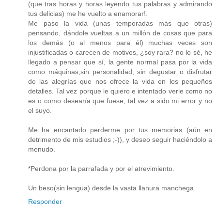
(que tras horas y horas leyendo tus palabras y admirando
tus delicias) me he vuelto a enamorar!.
Me paso la vida (unas temporadas más que otras)
pensando, dándole vueltas a un millón de cosas que para
los demás (o al menos para él) muchas veces son
injustificadas o carecen de motivos, ¿soy rara? no lo sé, he
llegado a pensar que sí, la gente normal pasa por la vida
como máquinas,sin personalidad, sin degustar o disfrutar
de las alegrías que nos ofrece la vida en los pequeños
detalles. Tal vez porque le quiero e intentado verle como no
es o como desearía que fuese, tal vez a sido mi error y no
el suyo.
Me ha encantado perderme por tus memorias (aún en
detrimento de mis estudios ;-)), y deseo seguir haciéndolo a
menudo.
*Perdona por la parrafada y por el atrevimiento.
Un beso(sin lengua) desde la vasta llanura manchega.
Responder