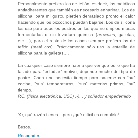
Personalmente prefiero los de teflón, es decir, los metálicos
antiadherentes que también es necesario enharinar. Los de
silicona, para mi gusto, pierden demasiado pronto el calor
haciendo que los bizcochos puedan bajarse. Los de silicona
los uso para aquellos postres en los que no empleo masas
fermentadas o sin levadura química (
brownies
, galletas,
etc.…), para el resto de los casos siempre prefiero los de
teflón (metálicos). Prácticamente sólo uso la esterilla de
silicona para la galletas….
En cualquier caso siempre habría que ver qué es lo que ha
fallado para “estudiar” motivo, depende mucho del tipo de
postre. Cada uno necesita tiempo para hacerse con “su”
cocina, “sus” temperaturas, “sus” materias primas, “su”
tiempo..
P.C. (física electrónica, USC) ;-)... y soñador empedernido
Yo
, qué razón tienes... pero ¡qué difícil es cumplirlo!.
Besos.
Responder