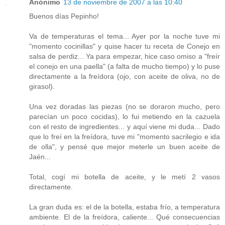
Anónimo
13 de noviembre de 2007 a las 10:40
Buenos días Pepinho!
Va de temperaturas el tema... Ayer por la noche tuve mi
"momento cocinillas" y quise hacer tu receta de Conejo en
salsa de perdiz... Ya para empezar, hice caso omiso a "freír
el conejo en una paella" (a falta de mucho tiempo) y lo puse
directamente a la freídora (ojo, con aceite de oliva, no de
girasol).
Una vez doradas las piezas (no se doraron mucho, pero
parecían un poco cocidas), lo fui metiendo en la cazuela
con el resto de ingredientes... y aquí viene mi duda... Dado
que lo freí en la freídora, tuve mi "momento sacrilegio e ida
de olla", y pensé que mejor meterle un buen aceite de
Jaén...
Total, cogí mi botella de aceite, y le metí 2 vasos
directamente.
La gran duda es: el de la botella, estaba frío, a temperatura
ambiente. El de la freídora, caliente... Qué consecuencias