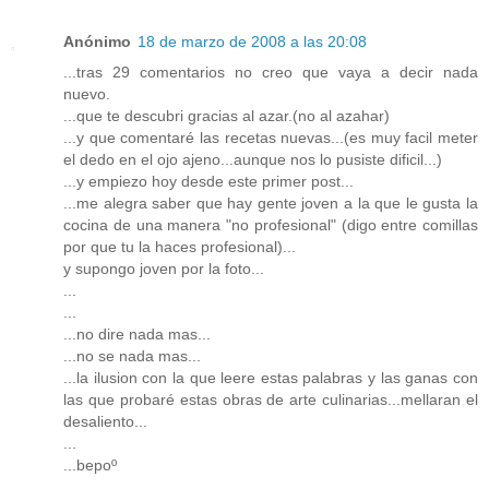
Anónimo
18 de marzo de 2008 a las 20:08
...tras 29 comentarios no creo que vaya a decir nada
nuevo.
...que te descubri gracias al azar.(no al azahar)
...y que comentaré las recetas nuevas...(es muy facil meter
el dedo en el ojo ajeno...aunque nos lo pusiste dificil...)
...y empiezo hoy desde este primer post...
...me alegra saber que hay gente joven a la que le gusta la
cocina de una manera "no profesional" (digo entre comillas
por que tu la haces profesional)...
y supongo joven por la foto...
...
...
...no dire nada mas...
...no se nada mas...
...la ilusion con la que leere estas palabras y las ganas con
las que probaré estas obras de arte culinarias...mellaran el
desaliento...
...
...bepoº