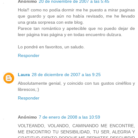
Anónimo
20 de noviembre de 2007 a las 5:45
Hola!! como no podía dormir me he puesto a mirar paginas
que guardo y que aún no había revisado, me he llevado
una grata sorpresa con este blog.
Parece tan romántico y apetecible que no puedo dejar de
leer página tras página y en todas encuentro dulzura.
Lo pondré en favoritos, un saludo.
Responder
Laura
28 de diciembre de 2007 a las 9:25
Absolutamente genial, y coincido con tus gustos cinéfilos y
librescos,:)
Responder
Anónimo
7 de enero de 2008 a las 10:59
VOLTEANDO, VOLANDO, CAMINANDO ME ENCONTRE,
ME ENCONTRO TU SENSIBILIDAD, TU SER, ALEGRIA Y
GRATITUD SIENTO PORQUE ME PERMITES DESCUBRIR