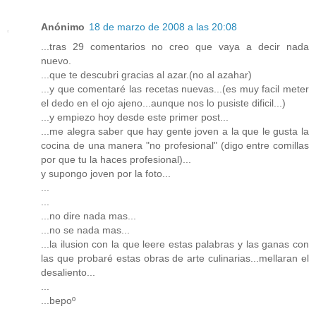
Anónimo
18 de marzo de 2008 a las 20:08
...tras 29 comentarios no creo que vaya a decir nada
nuevo.
...que te descubri gracias al azar.(no al azahar)
...y que comentaré las recetas nuevas...(es muy facil meter
el dedo en el ojo ajeno...aunque nos lo pusiste dificil...)
...y empiezo hoy desde este primer post...
...me alegra saber que hay gente joven a la que le gusta la
cocina de una manera "no profesional" (digo entre comillas
por que tu la haces profesional)...
y supongo joven por la foto...
...
...
...no dire nada mas...
...no se nada mas...
...la ilusion con la que leere estas palabras y las ganas con
las que probaré estas obras de arte culinarias...mellaran el
desaliento...
...
...bepoº