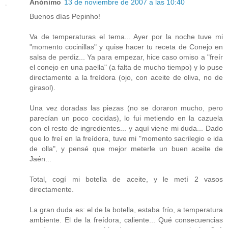
Anónimo
13 de noviembre de 2007 a las 10:40
Buenos días Pepinho!
Va de temperaturas el tema... Ayer por la noche tuve mi
"momento cocinillas" y quise hacer tu receta de Conejo en
salsa de perdiz... Ya para empezar, hice caso omiso a "freír
el conejo en una paella" (a falta de mucho tiempo) y lo puse
directamente a la freídora (ojo, con aceite de oliva, no de
girasol).
Una vez doradas las piezas (no se doraron mucho, pero
parecían un poco cocidas), lo fui metiendo en la cazuela
con el resto de ingredientes... y aquí viene mi duda... Dado
que lo freí en la freídora, tuve mi "momento sacrilegio e ida
de olla", y pensé que mejor meterle un buen aceite de
Jaén...
Total, cogí mi botella de aceite, y le metí 2 vasos
directamente.
La gran duda es: el de la botella, estaba frío, a temperatura
ambiente. El de la freídora, caliente... Qué consecuencias