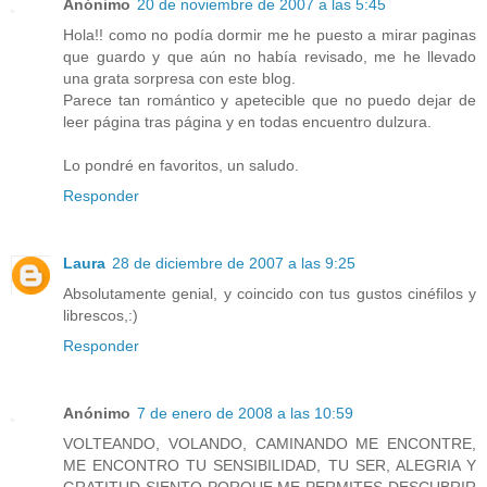
Anónimo
20 de noviembre de 2007 a las 5:45
Hola!! como no podía dormir me he puesto a mirar paginas
que guardo y que aún no había revisado, me he llevado
una grata sorpresa con este blog.
Parece tan romántico y apetecible que no puedo dejar de
leer página tras página y en todas encuentro dulzura.
Lo pondré en favoritos, un saludo.
Responder
Laura
28 de diciembre de 2007 a las 9:25
Absolutamente genial, y coincido con tus gustos cinéfilos y
librescos,:)
Responder
Anónimo
7 de enero de 2008 a las 10:59
VOLTEANDO, VOLANDO, CAMINANDO ME ENCONTRE,
ME ENCONTRO TU SENSIBILIDAD, TU SER, ALEGRIA Y
GRATITUD SIENTO PORQUE ME PERMITES DESCUBRIR