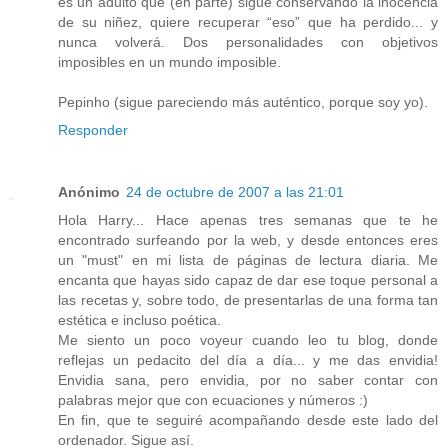
es un adulto que (en parte) sigue conservando la inocencia
de su niñez, quiere recuperar “eso” que ha perdido... y
nunca volverá. Dos personalidades con objetivos
imposibles en un mundo imposible.
Pepinho (sigue pareciendo más auténtico, porque soy yo).
Responder
Anónimo
24 de octubre de 2007 a las 21:01
Hola Harry... Hace apenas tres semanas que te he
encontrado surfeando por la web, y desde entonces eres
un "must" en mi lista de páginas de lectura diaria. Me
encanta que hayas sido capaz de dar ese toque personal a
las recetas y, sobre todo, de presentarlas de una forma tan
estética e incluso poética.
Me siento un poco voyeur cuando leo tu blog, donde
reflejas un pedacito del día a día... y me das envidia!
Envidia sana, pero envidia, por no saber contar con
palabras mejor que con ecuaciones y números :)
En fin, que te seguiré acompañando desde este lado del
ordenador. Sigue así.