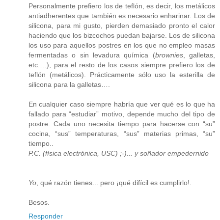
Personalmente prefiero los de teflón, es decir, los metálicos
antiadherentes que también es necesario enharinar. Los de
silicona, para mi gusto, pierden demasiado pronto el calor
haciendo que los bizcochos puedan bajarse. Los de silicona
los uso para aquellos postres en los que no empleo masas
fermentadas o sin levadura química (
brownies
, galletas,
etc.…), para el resto de los casos siempre prefiero los de
teflón (metálicos). Prácticamente sólo uso la esterilla de
silicona para la galletas….
En cualquier caso siempre habría que ver qué es lo que ha
fallado para “estudiar” motivo, depende mucho del tipo de
postre. Cada uno necesita tiempo para hacerse con “su”
cocina, “sus” temperaturas, “sus” materias primas, “su”
tiempo..
P.C. (física electrónica, USC) ;-)... y soñador empedernido
Yo
, qué razón tienes... pero ¡qué difícil es cumplirlo!.
Besos.
Responder