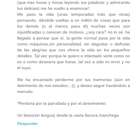
(que tras horas y horas leyendo tus palabras y admirando
tus delicias) me he vuelto a enamorar!.
Me paso la vida (unas temporadas más que otras)
pensando, dándole vueltas a un millón de cosas que para
los demás (o al menos para él) muchas veces son
injustificadas o carecen de motivos, ¿soy rara? no lo sé, he
llegado a pensar que sí, la gente normal pasa por la vida
como máquinas,sin personalidad, sin degustar o disfrutar
de las alegrías que nos ofrece la vida en los pequeños
detalles. Tal vez porque le quiero e intentado verle como no
es o como desearía que fuese, tal vez a sido mi error y no
el suyo.
Me ha encantado perderme por tus memorias (aún en
detrimento de mis estudios ;-)), y deseo seguir haciéndolo a
menudo.
*Perdona por la parrafada y por el atrevimiento.
Un beso(sin lengua) desde la vasta llanura manchega.
Responder