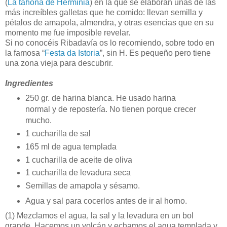
(
La tahona de Herminia
) en la que se elaboran unas de las
más increíbles galletas que he comido: llevan semilla y
pétalos de amapola, almendra, y otras esencias que en su
momento me fue imposible revelar.
Si no conocéis Ribadavía os lo recomiendo, sobre todo en
la famosa “
Festa da Istoria
”, sin H. Es pequeño pero tiene
una zona vieja para descubrir.
Ingredientes
250 gr. de harina blanca. He usado harina
normal y de repostería. No tienen porque crecer
mucho.
1 cucharilla de sal
165 ml de agua templada
1 cucharilla de aceite de oliva
1 cucharilla de levadura seca
Semillas de amapola y sésamo.
Agua y sal para cocerlos antes de ir al horno.
(1)
Mezclamos el agua, la sal y la levadura en un bol
grande. Hacemos un volcán y echamos el agua templada y