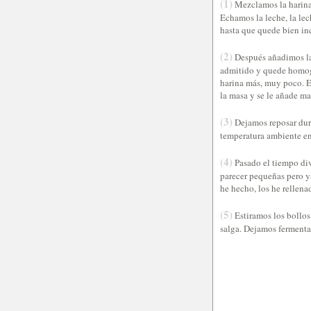
(1)
Mezclamos la harina,
Echamos la leche, la le
hasta que quede bien in
(2)
Después añadimos la
admitido y quede homog
harina más, muy poco. E
la masa y se le añade ma
(3)
Dejamos reposar dur
temperatura ambiente en 
(4)
Pasado el tiempo div
parecer pequeñas pero y
he hecho, los he rellena
(5)
Estiramos los bollos 
salga. Dejamos fermentar