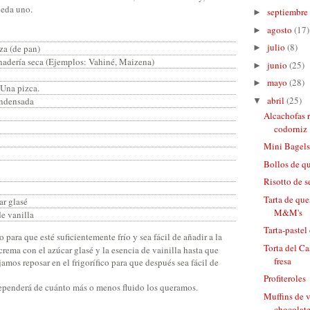
ueda uno.
septiembre
►
agosto
(17)
►
julio
(8)
rza (de pan)
►
anadería seca (Ejemplos: Vahiné, Maizena)
junio
(25)
►
mayo
(28)
►
 Una pizca.
abril
(25)
ondensada
▼
Alcachofas 
codorniz
Mini Bagel
Bollos de q
Risotto de s
Tarta de que
ar glasé
M&M's
de vanilla
Tarta-pastel
 para que esté suficientemente frío y sea fácil de añadir a la
Torta del Ca
rema con el azúcar glasé y la esencia de vainilla hasta que
fresa
mos reposar en el frigorífico para que después sea fácil de
Profiteroles
ependerá de cuánto más o menos fluido los queramos.
Muffins de v
chocolate