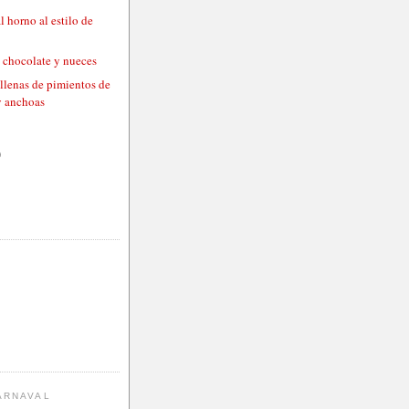
l horno al estilo de
n chocolate y nueces
llenas de pimientos de
y anchoas
)
ARNAVAL