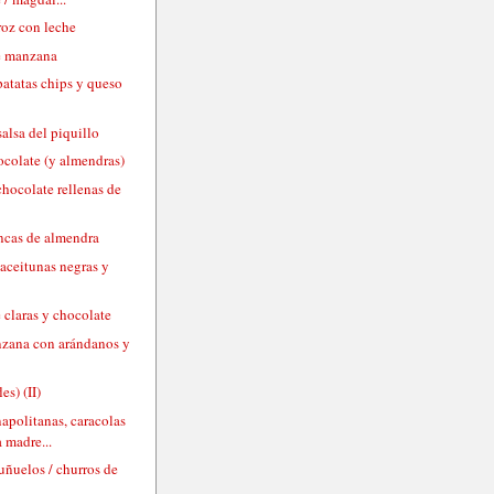
roz con leche
e manzana
patatas chips y queso
alsa del piquillo
ocolate (y almendras)
chocolate rellenas de
ancas de almendra
aceitunas negras y
 claras y chocolate
nzana con arándanos y
es) (II)
napolitanas, caracolas
 madre...
uñuelos / churros de