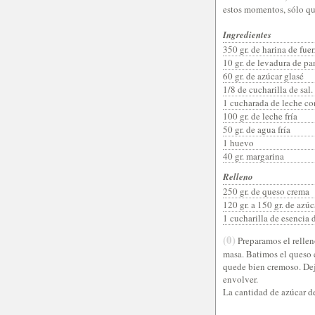
estos momentos, sólo q
Ingredientes
350 gr. de harina de fue
10 gr. de levadura de p
60 gr. de azúcar glasé
1/8 de cucharilla de sal.
1 cucharada de leche c
100 gr. de leche fría
50 gr. de agua fría
1 huevo
40 gr. margarina
Relleno
250 gr. de queso crema
120 gr. a 150 gr. de azúc
1 cucharilla de esencia 
(0)
Preparamos el relleno
masa. Batimos el queso c
quede bien cremoso. Deja
envolver.
La cantidad de azúcar d