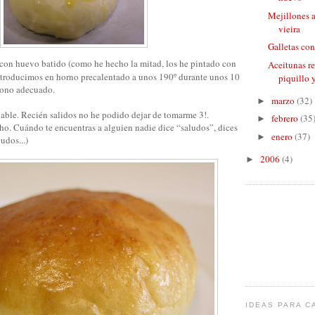
Mejillones a
vieira
Galletas co
con huevo batido (como he hecho la mitad, los he pintado con
Aceitunas re
ntroducimos en horno precalentado a unos 190º durante unos 10
piquillo 
tono adecuado.
marzo
(32)
►
able. Recién salidos no he podido dejar de tomarme 3!.
febrero
(35
►
o. Cuándo te encuentras a alguien nadie dice “saludos”, dices
enero
(37)
►
udos...)
2006
(4)
►
IDEAS PARA C