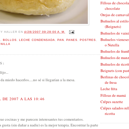
Filloas de chocola
chocolate
Orejas de carnaval
Buñuelos al estil
(Beignets)
RY HALLER
EN
4/28/2007 09:28:00 A. M.
Buñuelos de vaini
Buñuelos vieneses
A
,
BOLLOS
,
LECHE CONDENSADA
,
PAN
,
PANES
,
POSTRES
,
INILLA
o Nutella
Buñuelos de fram
Buñuelos de man
S:
Buñuelos de ricott
Beignets (con pas
ijo...
Berlinas de chocol
da miedo hacerlos.....no sé si llegarían a la mesa.
de fresa
Leche frita
Filloas de mamá
 DE 2007 A LAS 10:46
Crêpes suzette
Crêpes salados rel
ricotta
ue cocinas y me parecen interesantes tus comentarios.
 gusta (sin dañar a nadie) es la mejor terapia. Encontrar la parte