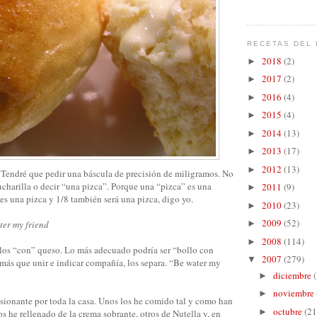
RECETAS DEL 
2018
(2)
►
2017
(2)
►
2016
(4)
►
2015
(4)
►
2014
(13)
►
2013
(17)
►
2012
(13)
►
! Tendré que pedir una báscula de precisión de miligramos. No
cucharilla o decir “una pizca”. Porque una “pizca” es una
2011
(9)
►
es una pizca y 1/8 también será una pizca, digo yo.
2010
(23)
►
2009
(52)
ter my friend
►
2008
(114)
►
los “con” queso. Lo más adecuado podría ser “bollo con
2007
(279)
▼
 más que unir e indicar compañía, los separa. “Be water my
diciembre
►
noviembre
►
sionante por toda la casa. Unos los he comido tal y como han
octubre
(21
►
os he rellenado de la crema sobrante, otros de Nutella y, en