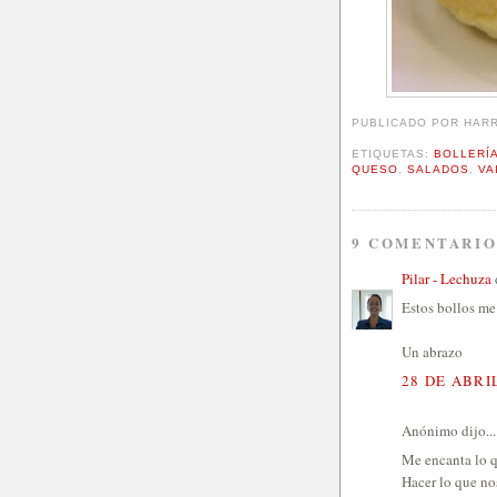
PUBLICADO POR
HAR
ETIQUETAS:
BOLLERÍ
QUESO
,
SALADOS
,
VA
9 COMENTARIO
Pilar - Lechuza
d
Estos bollos me 
Un abrazo
28 DE ABRIL
Anónimo dijo...
Me encanta lo q
Hacer lo que nos