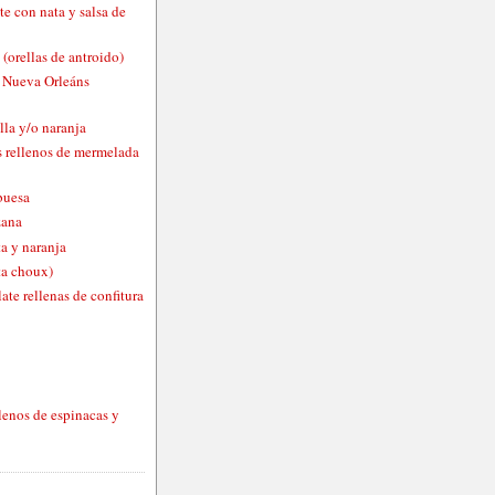
te con nata y salsa de
 (orellas de antroido)
o Nueva Orleáns
lla y/o naranja
 rellenos de mermelada
buesa
zana
a y naranja
ta choux)
ate rellenas de confitura
lenos de espinacas y