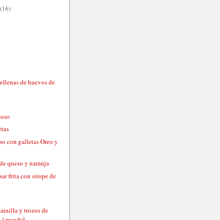
(16)
rellenas de huevos de
s
ueso
etas
so con galletas Oreo y
 de queso y naranja
sar frita con sirope de
ainilla y trozos de
 / magdal...