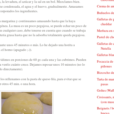
 la levadura, el azúcar y la sal en un bol. Mezclamos bien.
Crema de ar
che condensada, el agua y el huevo, gradualmente. Amasamos
corporados los ingredientes.
Buñuelos d
Galletas de 
 margarina y continuamos amasando hasta que la haya
cheddar
énea. La masa es un poco pegajosa, se puede echar un poco de
n cualquier caso, debe tenerse en cuenta que cuando se trabaja
Merluza en s
teria grasa hasta que no la adsorba totalmente queda pegajosa.
Pastel de ch
Galletas de 
ante unos 45 minutos o más. Lo he dejado una horita a
Nutella
el horno (apagado ;-)).
Galletas bl
idimos en porciones de 60 gr. cada una y las cubrimos. Pueden
Focaccia de 
a veréis cuánto crece. Dejamos reposar unos 10 minutos (no lo
piñones
do directamente).
Bizcocho de
los rellenamos con la pasta de queso fría, para evitar que se
Tarta de ma
 otros 45 min. o una hora.
pasas
Gofres (Waffl
Croissants, 
(con masa
Beignets / b
huevo