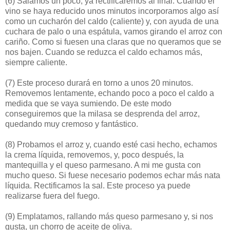
(6)
Salamos un poco, ya rectificaremos al final. Cuando el
vino se haya reducido unos minutos incorporamos algo así
como un cucharón del caldo (caliente) y, con ayuda de una
cuchara de palo o una espátula, vamos girando el arroz con
cariño. Como si fuesen una claras que no queramos que se
nos bajen. Cuando se reduzca el caldo echamos más,
siempre caliente.
(7)
Este proceso durará en torno a unos 20 minutos.
Removemos lentamente, echando poco a poco el caldo a
medida que se vaya sumiendo. De este modo
conseguiremos que la milasa se desprenda del arroz,
quedando muy cremoso y fantástico.
(8)
Probamos el arroz y, cuando esté casi hecho, echamos
la crema líquida, removemos, y, poco después, la
mantequilla y el queso parmesano. A mi me gusta con
mucho queso. Si fuese necesario podemos echar más nata
líquida. Rectificamos la sal. Este proceso ya puede
realizarse fuera del fuego.
(9)
Emplatamos, rallando más queso parmesano y, si nos
gusta, un chorro de aceite de oliva.