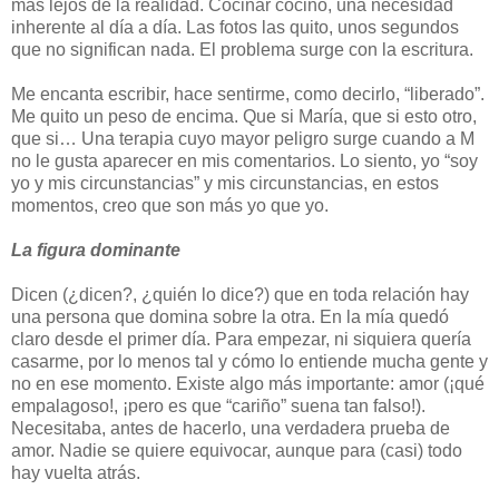
más lejos de la realidad. Cocinar cocino, una necesidad
inherente al día a día. Las fotos las quito, unos segundos
que no significan nada. El problema surge con la escritura.
Me encanta escribir, hace sentirme, como decirlo, “liberado”.
Me quito un peso de encima. Que si María, que si esto otro,
que si… Una terapia cuyo mayor peligro surge cuando a M
no le gusta aparecer en mis comentarios. Lo siento, yo “soy
yo y mis circunstancias” y mis circunstancias, en estos
momentos, creo que son más yo que yo.
La figura dominante
Dicen (¿dicen?, ¿quién lo dice?) que en toda relación hay
una persona que domina sobre la otra. En la mía quedó
claro desde el primer día. Para empezar, ni siquiera quería
casarme, por lo menos tal y cómo lo entiende mucha gente y
no en ese momento. Existe algo más importante: amor (¡qué
empalagoso!, ¡pero es que “cariño” suena tan falso!).
Necesitaba, antes de hacerlo, una verdadera prueba de
amor. Nadie se quiere equivocar, aunque para (casi) todo
hay vuelta atrás.