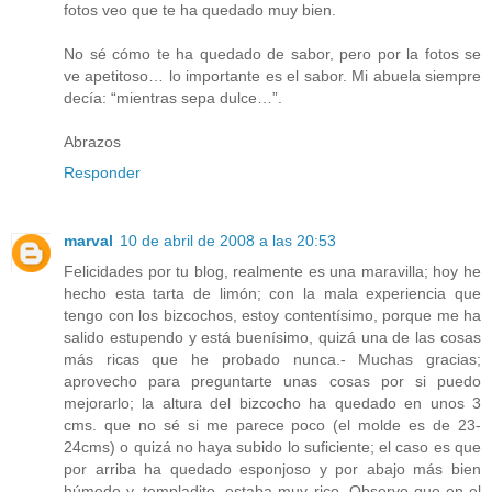
fotos veo que te ha quedado muy bien.
No sé cómo te ha quedado de sabor, pero por la fotos se
ve apetitoso… lo importante es el sabor. Mi abuela siempre
decía: “mientras sepa dulce…”.
Abrazos
Responder
marval
10 de abril de 2008 a las 20:53
Felicidades por tu blog, realmente es una maravilla; hoy he
hecho esta tarta de limón; con la mala experiencia que
tengo con los bizcochos, estoy contentísimo, porque me ha
salido estupendo y está buenísimo, quizá una de las cosas
más ricas que he probado nunca.- Muchas gracias;
aprovecho para preguntarte unas cosas por si puedo
mejorarlo; la altura del bizcocho ha quedado en unos 3
cms. que no sé si me parece poco (el molde es de 23-
24cms) o quizá no haya subido lo suficiente; el caso es que
por arriba ha quedado esponjoso y por abajo más bien
húmedo y, templadito, estaba muy rico. Observo que en el