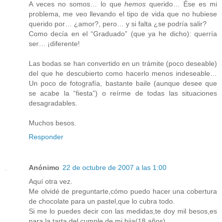
A veces no somos… lo que
hemos
querido… Ése es mi
problema, me veo llevando el tipo de vida que no hubiese
querido por… ¿amor?, pero… y si falta ¿se podría salir?
Como decía en el “Graduado” (que ya he dicho): querría
ser… ¡diferente!
Las bodas se han convertido en un trámite (poco deseable)
del que he descubierto como hacerlo menos indeseable…
Un poco de fotografía, bastante baile (aunque desee que
se acabe la “fiesta”) o reírme de todas las situaciones
desagradables.
Muchos besos.
Responder
Anónimo
22 de octubre de 2007 a las 1:00
Aquí otra vez.
Me olvidé de preguntarte,cómo puedo hacer una cobertura
de chocolate para un pastel,que lo cubra todo.
Si me lo puedes decir con las medidas,te doy mil besos,es
para la tarta del cumple de mi hija(18 años).