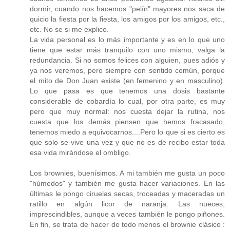
dormir, cuando nos hacemos "pelín" mayores nos saca de
quicio la fiesta por la fiesta, los amigos por los amigos, etc.,
etc. No se si me explico.
La vida personal es lo más importante y es en lo que uno
tiene que estar más tranquilo con uno mismo, valga la
redundancia. Si no somos felices con alguien, pues adiós y
ya nos veremos, pero siempre con sentido común, porque
el mito de Don Juan existe (en femenino y en masculino).
Lo que pasa es que tenemos una dosis bastante
considerable de cobardía lo cual, por otra parte, es muy
pero que muy normal: nos cuesta dejar la rutina, nos
cuesta que los demás piensen que hemos fracasado,
tenemos miedo a equivocarnos....Pero lo que si es cierto es
que solo se vive una vez y que no es de recibo estar toda
esa vida mirándose el ombligo.
Los brownies, buenísimos. A mi también me gusta un poco
"húmedos" y también me gusta hacer variaciones. En las
últimas le pongo ciruelas secas, troceadas y maceradas un
ratillo en algún licor de naranja. Las nueces,
imprescindibles, aunque a veces también le pongo piñones.
En fin, se trata de hacer de todo menos el brownie clásico :