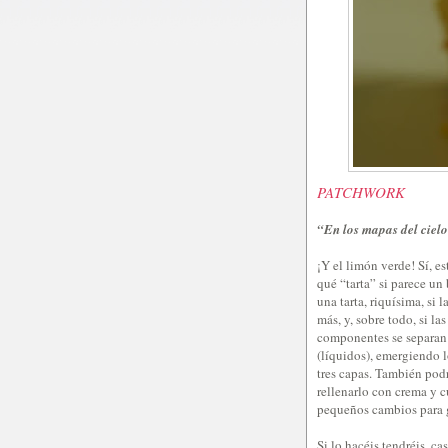
PATCHWORK
“En los mapas del cielo
¡Y el limón verde! Sí, e
qué “tarta” si parece u
una tarta, riquísima, si
más, y, sobre todo, si la
componentes se separan 
(líquidos), emergiendo 
tres capas. También pod
rellenarlo con crema y c
pequeños cambios para g
Si lo hacéis tendréis, c