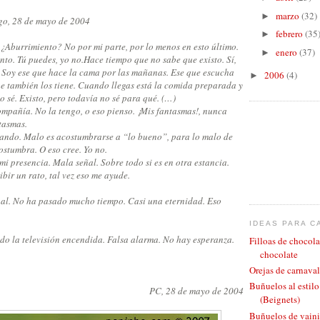
marzo
(32)
►
go, 28 de mayo de 2004
febrero
(35
►
 ¿Aburrimiento? No por mi parte, por lo menos en esto último.
enero
(37)
►
ento. Tú puedes, yo no.
Hace tiempo que no sabe que existo. Sí,
o. Soy ese que hace la cama por las mañanas. Ese que escucha
2006
(4)
►
e también los tiene. Cuando llegas está la comida preparada y
o sé. Existo, pero todavía no sé para qué. (…)
ompañía. No la tengo, o eso pienso. ¡Mis fantasmas!, nunca
tasmas.
ando. Malo es acostumbrarse a “lo bueno”, para lo malo de
stumbra. O eso cree. Yo no.
mi presencia. Mala señal. Sobre todo si es en otra estancia.
ibir un rato, tal vez eso me ayude.
ual. No ha pasado mucho tiempo. Casi una eternidad. Eso
IDEAS PARA C
do la televisión encendida. Falsa alarma. No hay esperanza.
Filloas de chocola
chocolate
Orejas de carnaval
Buñuelos al estil
PC, 28 de mayo de 2004
(Beignets)
Buñuelos de vaini