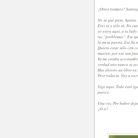
¿Otros tiempos? Santia
No sé que pasa. Apatía.
Eres tú y sólo tú. No cu
yo estoy aquí, a tu lad
tus “problemas”. Ese qu
la mesa puesta. Ese.
Ya n
Quiero estar sólo con c
mueren, por eso son fan
Ya me estaba acostumbr
verdad uno nunca se aco
Has abierto un libro en 
Peor todavía. Voy a escr
Sigo aquí. Todo está ig
parece.
Una voz. Por haber deja
¿O sí?