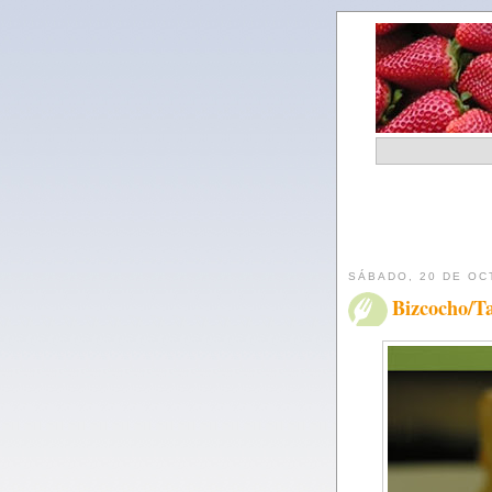
SÁBADO, 20 DE OC
Bizcocho/Ta