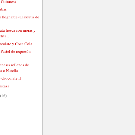
 Guinness
ubas
 flognarde (Clafoutis de
)
nata fresca con moras y
tita...
hocolate y Coca Cola
(Pastel de requesón
eneses rellenos de
a o Nutella
 chocolate II
ostaza
(16)