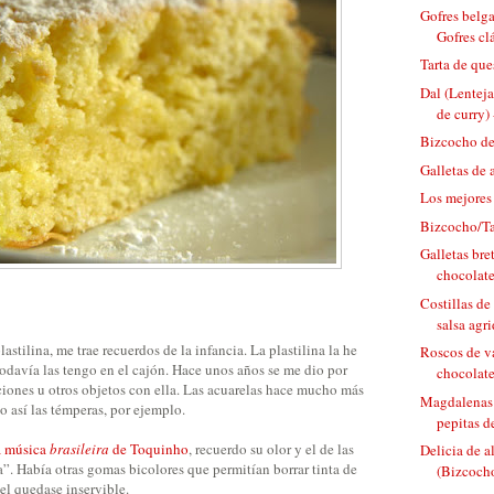
Gofres belga
Gofres clá
Tarta de que
Dal (Lenteja
de curry) 
Bizcocho de
Galletas de 
Los mejores
Bizcocho/Ta
Galletas bre
chocolate
Costillas de
salsa agri
astilina, me trae recuerdos de la infancia. La plastilina la he
Roscos de v
todavía las tengo en el cajón. Hace unos años se me dio por
chocolat
ciones u otros objetos con ella. Las acuarelas hace mucho más
Magdalenas 
o así las témperas, por ejemplo.
pepitas d
a música
brasileira
de Toquinho
, recuerdo su olor y el de las
Delicia de 
”. Había otras gomas bicolores que permitían borrar tinta de
(Bizcocho
el quedase inservible.