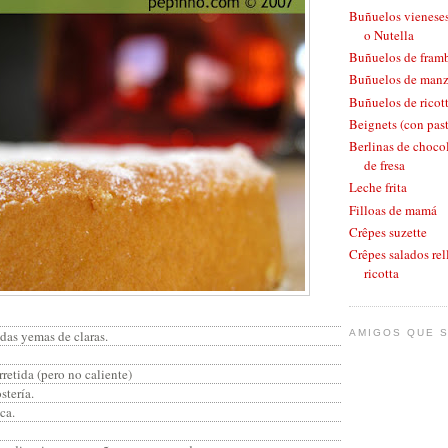
Buñuelos vieneses
o Nutella
Buñuelos de fram
Buñuelos de man
Buñuelos de ricott
Beignets (con pas
Berlinas de chocol
de fresa
Leche frita
Filloas de mamá
Crêpes suzette
Crêpes salados rel
ricotta
das yemas de claras.
AMIGOS QUE S
rretida (pero no caliente)
stería.
ca.