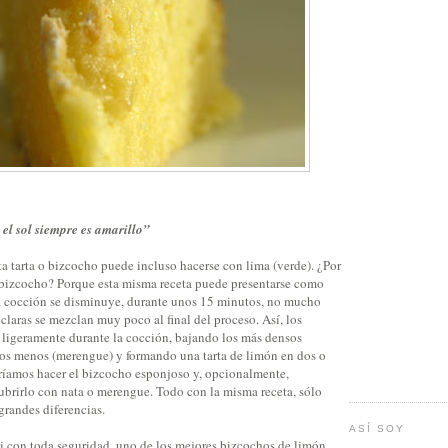
 el sol siempre es amarillo”
sta tarta o bizcocho puede incluso hacerse con lima (verde). ¿Por
n bizcocho? Porque esta misma receta puede presentarse como
 la cocción se disminuye, durante unos 15 minutos, no mucho
s claras se mezclan muy poco al final del proceso. Así, los
ligeramente durante la cocción, bajando los más densos
los menos (merengue) y formando una tarta de limón en dos o
ríamos hacer el bizcocho esponjoso y, opcionalmente,
ubrirlo con nata o merengue. Todo con la misma receta, sólo
randes diferencias.
ASÍ SOY
asi con toda seguridad, uno de los mejores bizcochos de limón