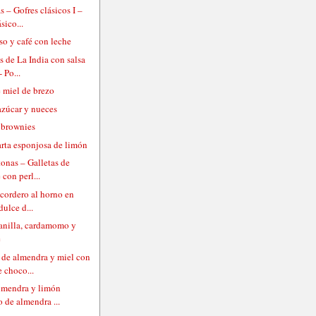
s – Gofres clásicos I –
sico...
so y café con leche
s de La India con salsa
- Po...
 miel de brezo
azúcar y nueces
 brownies
rta esponjosa de limón
tonas – Galletas de
 con perl...
 cordero al horno en
dulce d...
anilla, cardamomo y
e
de almendra y miel con
e choco...
almendra y limón
 de almendra ...