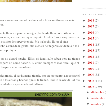
RECETAS DEL 
 esos momentos cuando salen a relucir los sentimientos más
2018
(2)
►
os.
2017
(2)
►
2016
(4)
 te llevan a parar el reloj, a plantearte llevar otro ritmo de
►
relevante, a valorar eso que importa: la vida. Los mezquinos son
2015
(4)
►
 espíritu de supervivencia. Me ha hecho llorar el afán
2014
(13)
►
echo están) de la gente, aún a costa de negar la evidencia o los
Antropofagia.
2013
(17)
►
2012
(13)
►
, así no duraré mucho. Ellos, mi familia, lo saben pero no tienen
2011
(9)
er pero no cómo hacerlo. El cómo siempre es más difícil que el
►
alta que me lo recordasen.
2010
(23)
►
2009
(52)
►
desgracia, el ser humano tiende, por un momento, a recobrar el
a a las cosas y hechos que sí la tienen. Pronto se olvida. Al día
2008
(114)
►
 andadas, a ejercer el canibalismo.
2007
(279)
▼
diciembre
►
noviembre
►
octubre
(21
▼