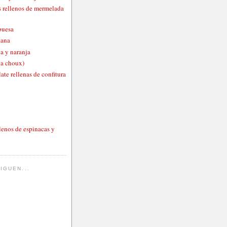
 rellenos de mermelada
buesa
zana
a y naranja
ta choux)
ate rellenas de confitura
lenos de espinacas y
IGUEN...