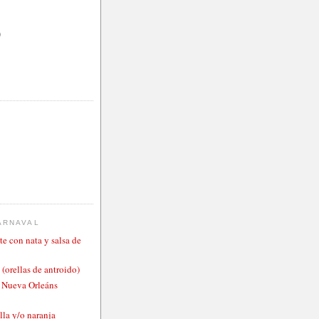
)
ARNAVAL
te con nata y salsa de
 (orellas de antroido)
o Nueva Orleáns
lla y/o naranja