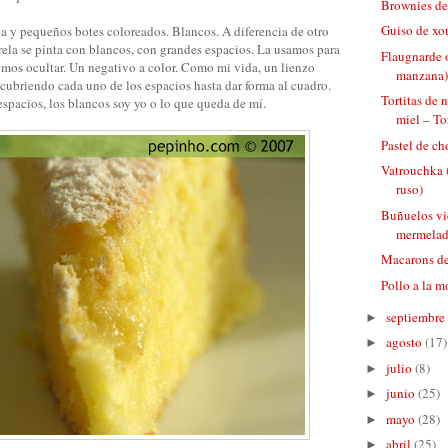
Brownies de
Guiso de xo
a y pequeños botes coloreados. Blancos. A diferencia de otro
arela se pinta con blancos, con grandes espacios. La usamos para
Flaugnarde o
emos ocultar. Un negativo a color. Como mi vida, un lienzo
manzana
cubriendo cada uno de los espacios hasta dar forma al cuadro.
Tortitas de 
spacios, los blancos soy yo o lo que queda de mí.
miel – Tor
Pastel de c
Vatrouchka 
ruso)
Buñuelos vi
mermelad
Macarons de
Pollo a la m
septiembre
►
agosto
(17)
►
julio
(8)
►
junio
(25)
►
mayo
(28)
►
abril
(25)
►