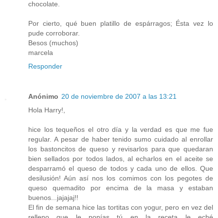
chocolate.
Por cierto, qué buen platillo de espárragos; Ésta vez lo
pude corroborar.
Besos (muchos)
marcela
Responder
Anónimo
20 de noviembre de 2007 a las 13:21
Hola Harry!,
hice los tequeños el otro día y la verdad es que me fue
regular. A pesar de haber tenido sumo cuidado al enrollar
los bastoncitos de queso y revisarlos para que quedaran
bien sellados por todos lados, al echarlos en el aceite se
desparramó el queso de todos y cada uno de ellos. Que
desilusión! Aún así nos los comimos con los pegotes de
queso quemadito por encima de la masa y estaban
buenos...jajajaj!!
El fin de semana hice las tortitas con yogur, pero en vez del
relleno que le ponías tú en la receta le eché