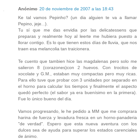
Anónimo
20 de noviembre de 2007 a las 18:43
Ke tal vamos Pepinho? (un dia alguien te va a llamar
Pepino, jeje...).
Tu sí que me das envidia por las delicatessens que
preparas y realmente hoy al leerte me hubiera puesto a
llorar contigo. Es lo que tienen estos días de lluvia, que nos
traen esa melancolia tan traicionera.
Te cuento que tambien hice las magdalenas pero solo me
salieron 8 (corazones)con 2 huevos. Con trocitos de
xocolate y G.M., estaban muy compactas pero muy ricas.
Para ello tuve que probar con 3 unidades por separado en
el horno para calcular los tiempos y finalmente el aspecto
quedó perfecto (el sabor ya era buenísimo en la primera).
Fue lo único bueno del día.
Vamos progresando, le he pedido a MM que me comprara
harina de fuerza y levadura fresca en un horno-panaderia
"de verdad". Espero que esta nueva aventura con los
dulces sea de ayuda para superar los estados carenciales
de ánimo.