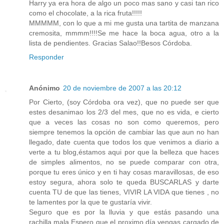
Harry ya era hora de algo un poco mas sano y casi tan rico
como el chocolate, a la rica fruta!!!!!
MMMMM, con lo que a mi me gusta una tartita de manzana
cremosita, mmmm!!!!Se me hace la boca agua, otro a la
lista de pendientes. Gracias Salao!!Besos Córdoba.
Responder
Anónimo
20 de noviembre de 2007 a las 20:12
Por Cierto, (soy Córdoba ora vez), que no puede ser que
estes desanimao los 2/3 del mes, que no es vida, e cierto
que a veces las cosas no son como queremos, pero
siempre tenemos la opción de cambiar las que aun no han
llegado, date cuenta que todos los que venimos a diario a
verte a tu blog,éstamos aqui por que la belleza que haces
de simples alimentos, no se puede comparar con otra,
porque tu eres único y en ti hay cosas maravillosas, de eso
estoy segura, ahora solo te queda BUSCARLAS y darte
cuenta TU de que las tienes, VIVIR LA VIDA que tienes , no
te lamentes por la que te gustaría vivir.
Seguro que es por la lluvia y que estás pasando una
rachilla mala.Espero que el proximo día vengas cargado de