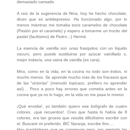
demasiado cansado.
A raíz de la sugerencia de Nina, hoy he hecho chocolate,
dicen que es antidepresivo. Ha funcionado algo, por lo
menos mientras me tomaba esos caramelos de chocolate
(Pasión por el caramelo) y espero a tomarme un trocito del
pastel (facilísimo) de Pedro ;-) Hermé.
La esencia de vainilla son unas frasquitos con un líquido
oscuro, pero puede sustituirse por azúcar vainillado o,
mejor todavía, una vaina de vainilla (es cara).
Mira, como en la vida, en la cocina no todo son éxitos, ni
mucho menos. Se aprende mucho más de los fracasos que
de las “victorias” (menudo topicazo, prefiero no aprender
así)… Poco a poco hay errores que cometía antes en la
cocina que ya no lo hago, en la vida no me pasa lo mismo.
¡Qué envidia!, yo también quiero ese bolígrafo de cuatro
colores, ¡qué recuerdos!. Creo que hasta lo había de 8
colores, era tan grueso que resulta dificilísimo escribir con
el. Buscaré mi preferido:
BIC Naranja, escribe fino….
Hay magdalenas que se conservan peor, por ejemplo las