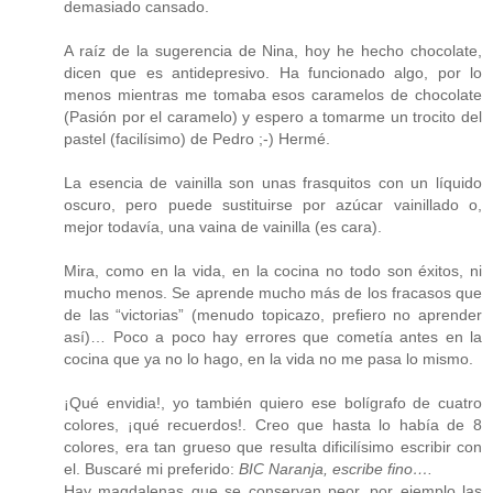
demasiado cansado.
A raíz de la sugerencia de Nina, hoy he hecho chocolate,
dicen que es antidepresivo. Ha funcionado algo, por lo
menos mientras me tomaba esos caramelos de chocolate
(Pasión por el caramelo) y espero a tomarme un trocito del
pastel (facilísimo) de Pedro ;-) Hermé.
La esencia de vainilla son unas frasquitos con un líquido
oscuro, pero puede sustituirse por azúcar vainillado o,
mejor todavía, una vaina de vainilla (es cara).
Mira, como en la vida, en la cocina no todo son éxitos, ni
mucho menos. Se aprende mucho más de los fracasos que
de las “victorias” (menudo topicazo, prefiero no aprender
así)… Poco a poco hay errores que cometía antes en la
cocina que ya no lo hago, en la vida no me pasa lo mismo.
¡Qué envidia!, yo también quiero ese bolígrafo de cuatro
colores, ¡qué recuerdos!. Creo que hasta lo había de 8
colores, era tan grueso que resulta dificilísimo escribir con
el. Buscaré mi preferido:
BIC Naranja, escribe fino….
Hay magdalenas que se conservan peor, por ejemplo las