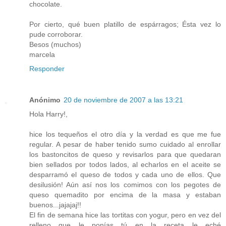
chocolate.
Por cierto, qué buen platillo de espárragos; Ésta vez lo
pude corroborar.
Besos (muchos)
marcela
Responder
Anónimo
20 de noviembre de 2007 a las 13:21
Hola Harry!,
hice los tequeños el otro día y la verdad es que me fue
regular. A pesar de haber tenido sumo cuidado al enrollar
los bastoncitos de queso y revisarlos para que quedaran
bien sellados por todos lados, al echarlos en el aceite se
desparramó el queso de todos y cada uno de ellos. Que
desilusión! Aún así nos los comimos con los pegotes de
queso quemadito por encima de la masa y estaban
buenos...jajajaj!!
El fin de semana hice las tortitas con yogur, pero en vez del
relleno que le ponías tú en la receta le eché