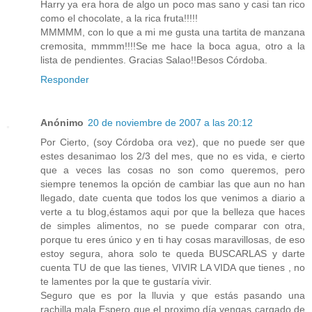
Harry ya era hora de algo un poco mas sano y casi tan rico
como el chocolate, a la rica fruta!!!!!
MMMMM, con lo que a mi me gusta una tartita de manzana
cremosita, mmmm!!!!Se me hace la boca agua, otro a la
lista de pendientes. Gracias Salao!!Besos Córdoba.
Responder
Anónimo
20 de noviembre de 2007 a las 20:12
Por Cierto, (soy Córdoba ora vez), que no puede ser que
estes desanimao los 2/3 del mes, que no es vida, e cierto
que a veces las cosas no son como queremos, pero
siempre tenemos la opción de cambiar las que aun no han
llegado, date cuenta que todos los que venimos a diario a
verte a tu blog,éstamos aqui por que la belleza que haces
de simples alimentos, no se puede comparar con otra,
porque tu eres único y en ti hay cosas maravillosas, de eso
estoy segura, ahora solo te queda BUSCARLAS y darte
cuenta TU de que las tienes, VIVIR LA VIDA que tienes , no
te lamentes por la que te gustaría vivir.
Seguro que es por la lluvia y que estás pasando una
rachilla mala.Espero que el proximo día vengas cargado de