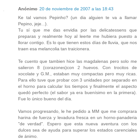
Anónimo
20 de noviembre de 2007 a las 18:43
Ke tal vamos Pepinho? (un dia alguien te va a llamar
Pepino, jeje...).
Tu sí que me das envidia por las delicatessens que
preparas y realmente hoy al leerte me hubiera puesto a
llorar contigo. Es lo que tienen estos días de lluvia, que nos
traen esa melancolia tan traicionera.
Te cuento que tambien hice las magdalenas pero solo me
salieron 8 (corazones)con 2 huevos. Con trocitos de
xocolate y G.M., estaban muy compactas pero muy ricas.
Para ello tuve que probar con 3 unidades por separado en
el horno para calcular los tiempos y finalmente el aspecto
quedó perfecto (el sabor ya era buenísimo en la primera).
Fue lo único bueno del día.
Vamos progresando, le he pedido a MM que me comprara
harina de fuerza y levadura fresca en un horno-panaderia
"de verdad". Espero que esta nueva aventura con los
dulces sea de ayuda para superar los estados carenciales
de ánimo.