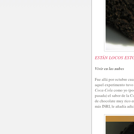
ESTÁN LOCOS EST
Vivir en las nubes
Fue allá por octubre c
aquel experimento tuvo 
Coca-Cola
como yo (pod
pasada) el sabor de la C
de chocolate muy rico e
más INRI, le añadía adi