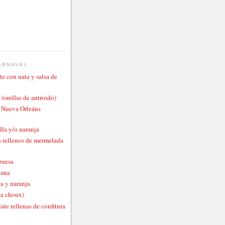
ARNAVAL
te con nata y salsa de
 (orellas de antroido)
o Nueva Orleáns
lla y/o naranja
 rellenos de mermelada
buesa
zana
a y naranja
ta choux)
ate rellenas de confitura