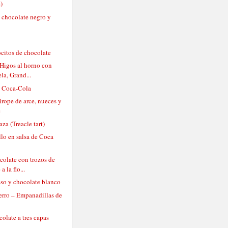
)
n chocolate negro y
ocitos de chocolate
 Higos al horno con
la, Grand...
e Coca-Cola
sirope de arce, nueces y
e
aza (Treacle tart)
llo en salsa de Coca
colate con trozos de
a la flo...
eso y chocolate blanco
uerro – Empanadillas de
colate a tres capas