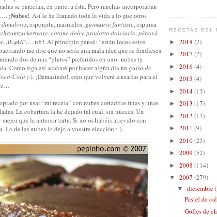
radas se parecían, en parte, a ésta. Pero muchas incorporaban
¡Nubes!
 y….
. Así le he llamado toda la vida a lo que otros
rshmalows
, esponjita, masmelos,
guimauve fantasie
, espuma
RECETAS DEL 
schaumzuckerware
,
cotone dolce prodotto dolciario
,
pěnovà
ow
,
ЗЕφИР
,… uff!. Al principio pensé: “están locos estos
2018
(2)
►
pacitando me dije que no sería una mala idea que se fundiesen
2017
(2)
►
niendo dos de mis “platos” preferidos en uno: nubes (y
2016
(4)
►
a. Como siga así acabaré por hacer algún día un
guiso de
Coca-Cola
;-). ¡Demasiado!, creo que volveré a usarlas para el
2015
(4)
►
tre…
2014
(13)
►
optado por usar “mi receta” con nubes cortaditas finas y unas
2013
(17)
►
das. La cobertura la he dejado tal cual, sin nueces. Un
2012
(13)
►
 mejor que la anterior tarta. Si no os habéis atrevido con
2011
(9)
. Lo de las nubes lo dejo a vuestra elección ;-)
►
2010
(23)
►
2009
(52)
►
2008
(114)
►
2007
(279)
▼
diciembre
▼
Pastel de ca
Gofres de ch