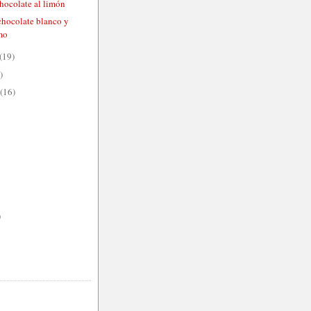
chocolate al limón
chocolate blanco y
mo
(19)
)
(16)
)