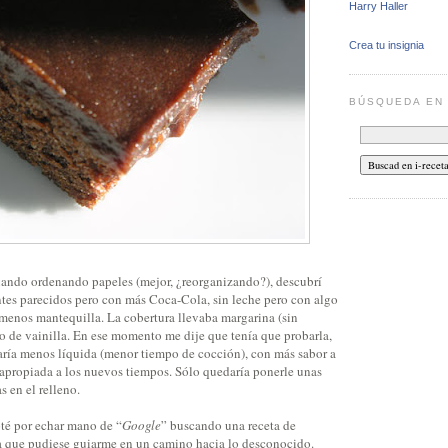
Harry Haller
Crea tu insignia
BÚSQUEDA E
ando ordenando papeles (mejor, ¿reorganizando?), descubrí
ntes parecidos pero con más Coca-Cola, sin leche pero con algo
 menos mantequilla. La cobertura llevaba margarina (sin
o de vainilla. En ese momento me dije que tenía que probarla,
taría menos líquida (menor tiempo de cocción), con más sabor a
 apropiada a los nuevos tiempos. Sólo quedaría ponerle unas
 en el relleno.
pté por echar mano de “
Google
” buscando una receta de
 que pudiese guiarme en un camino hacia lo desconocido.