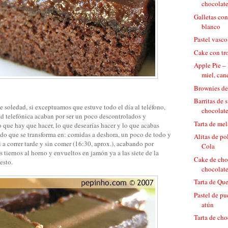
chocolate
Galletas co
blanco
Pastel vasco
Cake con tr
Apple Pie –
miel, cane
Brownies d
Barritas de 
 soledad, si exceptuamos que estuve todo el día al teléfono,
chocolat
ad telefónica acaban por ser un poco descontrolados y
Tarta de mel
o que hay que hacer, lo que desearías hacer y lo que acabas
do que se transforma en: comidas a deshora, un poco de todo y
Alitas de po
i a correr tarde y sin comer (16:30, aprox.), acabando por
Cola
tiernos al horno y envueltos en jamón ya a las siete de la
Cake de cho
esto.
chocolate 
Tarta de Qu
Pastel de p
atún
Tarta de cho