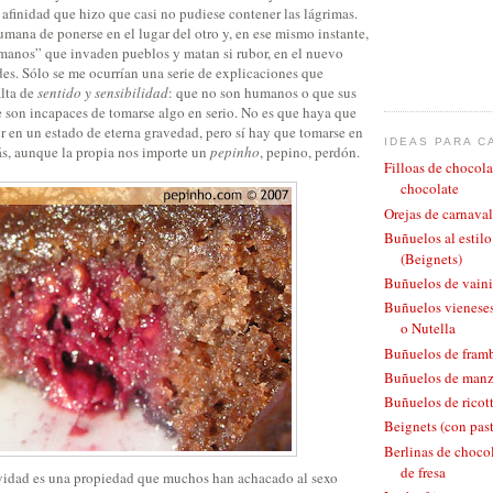
afinidad que hizo que casi no pudiese contener las lágrimas.
mana de ponerse en el lugar del otro y, en ese mismo instante,
manos” que invaden pueblos y matan si rubor, en el nuevo
es. Sólo se me ocurrían una serie de explicaciones que
alta de
sentido y sensibilidad
: que no son humanos o que sus
e son incapaces de tomarse algo en serio. No es que haya que
ir en un estado de eterna gravedad, pero sí hay que tomarse en
IDEAS PARA C
ás, aunque la propia nos importe un
pepinho
, pepino, perdón.
Filloas de chocola
chocolate
Orejas de carnaval
Buñuelos al estil
(Beignets)
Buñuelos de vaini
Buñuelos vieneses
o Nutella
Buñuelos de fram
Buñuelos de man
Buñuelos de ricott
Beignets (con pas
Berlinas de chocol
de fresa
vidad es una propiedad que muchos han achacado al sexo