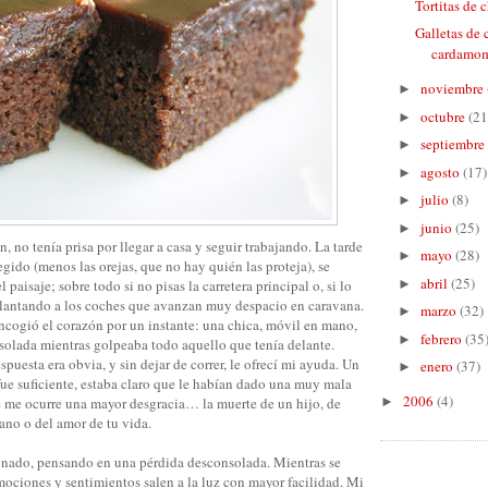
Tortitas de 
Galletas de 
cardamo
noviembre
►
octubre
(21
►
septiembre
►
agosto
(17)
►
julio
(8)
►
junio
(25)
►
, no tenía prisa por llegar a casa y seguir trabajando. La tarde
mayo
(28)
►
egido (menos las orejas, que no hay quién las proteja), se
abril
(25)
paisaje; sobre todo si no pisas la carretera principal o, si lo
►
lantando a los coches que avanzan muy despacio en caravana.
marzo
(32)
►
ncogió el corazón por un instante: una chica, móvil en mano,
febrero
(35
►
nsolada mientras golpeaba todo aquello que tenía delante.
puesta era obvia, y sin dejar de correr, le ofrecí mi ayuda. Un
enero
(37)
►
fue suficiente, estaba claro que le habían dado una muy mala
2006
(4)
se me ocurre una mayor desgracia… la muerte de un hijo, de
►
ano o del amor de tu vida.
nado, pensando en una pérdida desconsolada. Mientras se
emociones y sentimientos salen a la luz con mayor facilidad. Mi