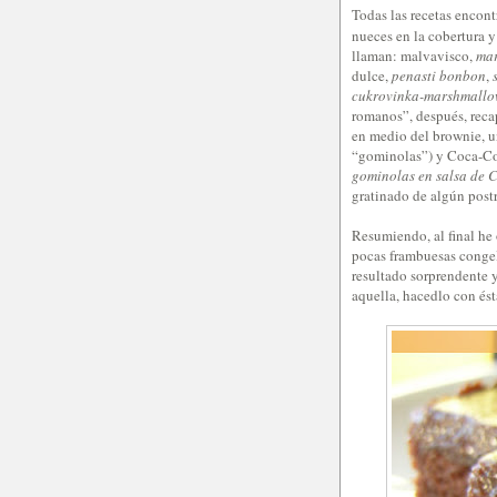
Todas las recetas encont
nueces en la cobertura
llaman: malvavisco,
ma
dulce,
penasti bonbon
,
cukrovinka-marshmall
romanos”, después, reca
en medio del brownie, u
“gominolas”) y Coca-Col
gominolas en salsa de 
gratinado de algún pos
Resumiendo, al final he 
pocas frambuesas congela
resultado sorprendente y
aquella, hacedlo con ésta