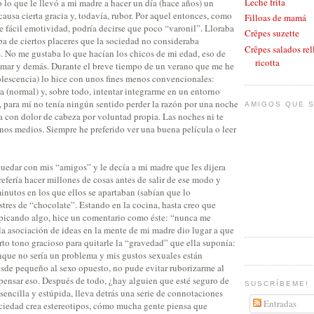
Leche frita
o lo que le llevó a mi madre a hacer un día (hace años) un
usa cierta gracia y, todavía, rubor. Por aquel entonces, como
Filloas de mamá
e fácil emotividad, podría decirse que poco “varonil”. Lloraba
Crêpes suzette
aba de ciertos placeres que la sociedad no consideraba
Crêpes salados rel
 No me gustaba lo que hacían los chicos de mi edad, eso de
ricotta
fumar y demás. Durante el breve tiempo de un verano que me he
lescencia) lo hice con unos fines menos convencionales:
a (normal) y, sobre todo, intentar integrarme en un entorno
, para mí no tenía ningún sentido perder la razón por una noche
AMIGOS QUE S
a con dolor de cabeza por voluntad propia. Las noches ni te
nos medios. Siempre he preferido ver una buena película o leer
uedar con mis “amigos” y le decía a mi madre que les dijera
refería hacer millones de cosas antes de salir de ese modo y
nutos en los que ellos se apartaban (sabían que lo
tres de “chocolate”. Estando en la cocina, hasta creo que
picando algo, hice un comentario como éste: “nunca me
 la asociación de ideas en la mente de mi madre dio lugar a que
erto tono gracioso para quitarle la “gravedad” que ella suponía:
que no sería un problema y mis gustos sexuales están
sde pequeño al sexo opuesto, no pude evitar ruborizarme al
pensar eso. Después de todo, ¿hay alguien que esté seguro de
SUSCRÍBEME!
encilla y estúpida, lleva detrás una serie de connotaciones
Entradas
ociedad crea estereotipos, cómo mucha gente piensa que