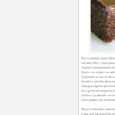
Fui corriendo hasta Brión
era muy fría y, bien prot
disfruta enormemente del 
haces, ves como vas ade
Llegando a casa se me e
lloraba y gritaba desco
Aunque supuse que la res
leve gesto de negación 
noticia. La muerte, no 
unos padres, de un herm
Seguí corriendo, emocio
corre (así me pasa) las 