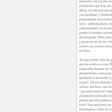
femenino, tal vez fue es
comentario que hoy me ca
ahora, era una persona d
con facilidad, y disfrut
propiamente masculinos.
salir y emborracharse, 
emborrachado (en la ado
perder la timidez extrem
desintegrado. Pero claro
y pasar un día de mi vid
cuento, no existen térmi
un libro.
Así que pronto deje de q
que no estaba en casa. P
asquearme durante los mi
desaprobaba) a hacer pos
ayudando a mi madre o 
casaré”. En ese instante
soltase una frase con ci
“¿no serás maricón? Aun
claramente enfocados de
pensar que ella pudiese 
todo? Una anécdota tan s
interesantes: cómo la s