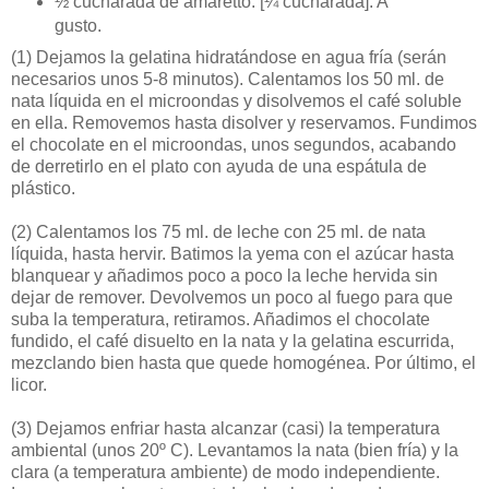
½ cucharada de amaretto. [¼ cucharada]. A
gusto.
(1)
Dejamos la gelatina hidratándose en agua fría (serán
necesarios unos 5-8 minutos). Calentamos los 50 ml. de
nata líquida en el microondas y disolvemos el café soluble
en ella. Removemos hasta disolver y reservamos. Fundimos
el chocolate en el microondas, unos segundos, acabando
de derretirlo en el plato con ayuda de una espátula de
plástico.
(2)
Calentamos los 75 ml. de leche con 25 ml. de nata
líquida, hasta hervir. Batimos la yema con el azúcar hasta
blanquear y añadimos poco a poco la leche hervida sin
dejar de remover. Devolvemos un poco al fuego para que
suba la temperatura, retiramos. Añadimos el chocolate
fundido, el café disuelto en la nata y la gelatina escurrida,
mezclando bien hasta que quede homogénea. Por último, el
licor.
(3)
Dejamos enfriar hasta alcanzar (casi) la temperatura
ambiental (unos 20º C). Levantamos la nata (bien fría) y la
clara (a temperatura ambiente) de modo independiente.