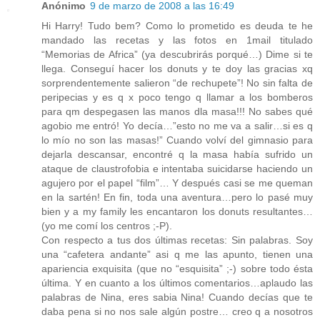
Anónimo
9 de marzo de 2008 a las 16:49
Hi Harry! Tudo bem? Como lo prometido es deuda te he
mandado las recetas y las fotos en 1mail titulado
“Memorias de Africa” (ya descubrirás porqué…) Dime si te
llega. Conseguí hacer los donuts y te doy las gracias xq
sorprendentemente salieron “de rechupete”! No sin falta de
peripecias y es q x poco tengo q llamar a los bomberos
para qm despegasen las manos dla masa!!! No sabes qué
agobio me entró! Yo decía…”esto no me va a salir…si es q
lo mío no son las masas!” Cuando volví del gimnasio para
dejarla descansar, encontré q la masa había sufrido un
ataque de claustrofobia e intentaba suicidarse haciendo un
agujero por el papel “film”… Y después casi se me queman
en la sartén! En fin, toda una aventura…pero lo pasé muy
bien y a my family les encantaron los donuts resultantes…
(yo me comí los centros ;-P).
Con respecto a tus dos últimas recetas: Sin palabras. Soy
una “cafetera andante” asi q me las apunto, tienen una
apariencia exquisita (que no “esquisita” ;-) sobre todo ésta
última. Y en cuanto a los últimos comentarios…aplaudo las
palabras de Nina, eres sabia Nina! Cuando decías que te
daba pena si no nos sale algún postre… creo q a nosotros