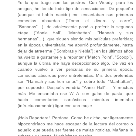
Yo lo que trago son los postres. Con Woody, para los
amigos, he tenido todo tipo de sensaciones. De pequeño
(aunque ni había nacido) me encantaban sus primeras
comedias absurdas (“Toma el dinero y corre”,
“Bananas”…); de adolescente pasé a preferir la segunda
etapa (“Annie Hall”, “Manhattan”, “Hannah y sus
hermanas”…), que siguen siendo mis películas preferidas;
en la época universitaria me aburrió profundamente, hasta
dejar de atraerme (“Sombras y Niebla”); en los últimos años
ha vuelto a gustarme y a repuntar (“Match Point”, “Scoop”),
aunque la última me haya decepcionado algo. De vez en
cuando vuelvo a ver películas de su primera época,
comedias absurdas pero entretenidas. Mis dos preferidas
son “Hannah y sus hermanas” y, sobre todo, “Manhattan”,
por supuesto. Después vendría “Annie Hall”…. Y muchas
más. Me encantaba ese W. A. con gafas de pasta, que
hacía comentarios sarcásticos mientras intentaba
(infructuosamente) ligar con una mujer.
¡Hola Reportera!. Perdona. Como he dicho, ser ligeramente
hipocondríaco me hace escapar de la lectura del correo o
aquello que pueda ser fuente de malas noticias. Mañana le