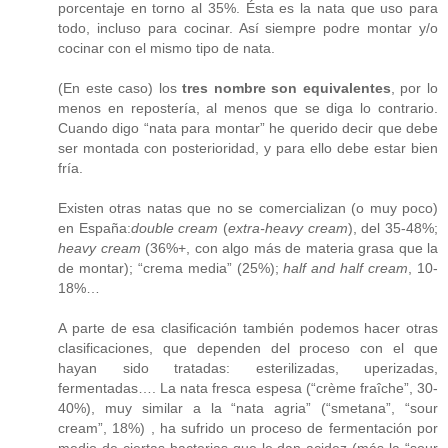
porcentaje en torno al 35%. Ésta es la nata que uso para
todo, incluso para cocinar. Así siempre podre montar y/o
cocinar con el mismo tipo de nata.
(En este caso) los
tres nombre son equivalentes
, por lo
menos en repostería, al menos que se diga lo contrario.
Cuando digo “nata para montar” he querido decir que debe
ser montada con posterioridad, y para ello debe estar bien
fría.
Existen otras natas que no se comercializan (o muy poco)
en España:
double cream
(
extra-heavy cream
), del 35-48%;
heavy cream
(36%+, con algo más de materia grasa que la
de montar); “crema media” (25%);
half and half cream
, 10-
18%…
A parte de esa clasificación también podemos hacer otras
clasificaciones, que dependen del proceso con el que
hayan sido tratadas: esterilizadas, uperizadas,
fermentadas…. La nata fresca espesa (“crème fraîche”, 30-
40%), muy similar a la “nata agria” (“smetana”, “sour
cream”, 18%) , ha sufrido un proceso de fermentación por