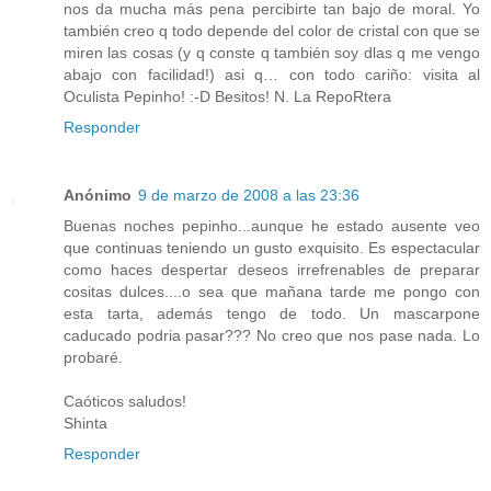
nos da mucha más pena percibirte tan bajo de moral. Yo
también creo q todo depende del color de cristal con que se
miren las cosas (y q conste q también soy dlas q me vengo
abajo con facilidad!) asi q… con todo cariño: visita al
Oculista Pepinho! :-D Besitos! N. La RepoRtera
Responder
Anónimo
9 de marzo de 2008 a las 23:36
Buenas noches pepinho...aunque he estado ausente veo
que continuas teniendo un gusto exquisito. Es espectacular
como haces despertar deseos irrefrenables de preparar
cositas dulces....o sea que mañana tarde me pongo con
esta tarta, además tengo de todo. Un mascarpone
caducado podria pasar??? No creo que nos pase nada. Lo
probaré.
Caóticos saludos!
Shinta
Responder