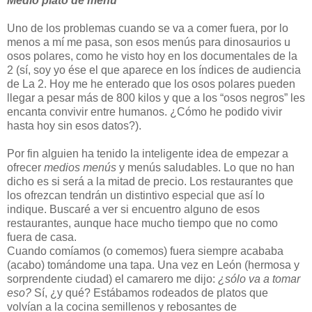
Medio plato de menú
Uno de los problemas cuando se va a comer fuera, por lo
menos a mí me pasa, son esos menús para dinosaurios u
osos polares, como he visto hoy en los documentales de la
2 (sí, soy yo ése el que aparece en los índices de audiencia
de La 2. Hoy me he enterado que los osos polares pueden
llegar a pesar más de 800 kilos y que a los “osos negros” les
encanta convivir entre humanos. ¿Cómo he podido vivir
hasta hoy sin esos datos?).
Por fin alguien ha tenido la inteligente idea de empezar a
ofrecer
medios menús
y menús saludables. Lo que no han
dicho es si será a la mitad de precio. Los restaurantes que
los ofrezcan tendrán un distintivo especial que así lo
indique. Buscaré a ver si encuentro alguno de esos
restaurantes, aunque hace mucho tiempo que no como
fuera de casa.
Cuando comíamos (o comemos) fuera siempre acababa
(acabo) tomándome una tapa. Una vez en León (hermosa y
sorprendente ciudad) el camarero me dijo:
¿sólo va a tomar
eso?
Sí, ¿y qué? Estábamos rodeados de platos que
volvían a la cocina semillenos y rebosantes de