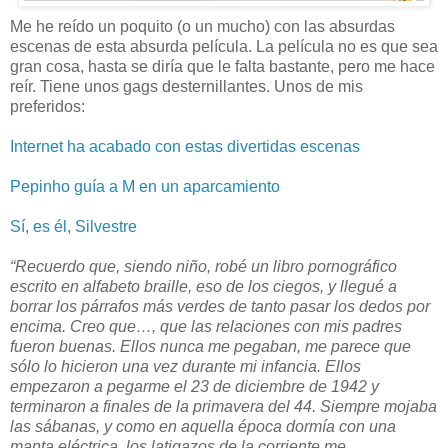
Me he reído un poquito (o un mucho) con las absurdas
escenas de esta absurda película. La película no es que sea
gran cosa, hasta se diría que le falta bastante, pero me hace
reír. Tiene unos gags desternillantes. Unos de mis
preferidos:
Internet ha acabado con estas divertidas escenas
Pepinho guía a M en un aparcamiento
Sí, es él, Silvestre
“Recuerdo que, siendo niño, robé un libro pornográfico
escrito en alfabeto braille, eso de los ciegos, y llegué a
borrar los párrafos más verdes de tanto pasar los dedos por
encima. Creo que…, que las relaciones con mis padres
fueron buenas. Ellos nunca me pegaban, me parece que
sólo lo hicieron una vez durante mi infancia. Ellos
empezaron a pegarme el 23 de diciembre de 1942 y
terminaron a finales de la primavera del 44. Siempre mojaba
las sábanas, y como en aquella época dormía con una
manta eléctrica, los latigazos de la corriente me