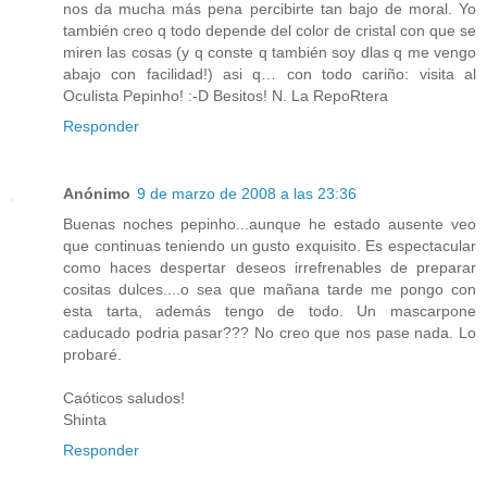
nos da mucha más pena percibirte tan bajo de moral. Yo
también creo q todo depende del color de cristal con que se
miren las cosas (y q conste q también soy dlas q me vengo
abajo con facilidad!) asi q… con todo cariño: visita al
Oculista Pepinho! :-D Besitos! N. La RepoRtera
Responder
Anónimo
9 de marzo de 2008 a las 23:36
Buenas noches pepinho...aunque he estado ausente veo
que continuas teniendo un gusto exquisito. Es espectacular
como haces despertar deseos irrefrenables de preparar
cositas dulces....o sea que mañana tarde me pongo con
esta tarta, además tengo de todo. Un mascarpone
caducado podria pasar??? No creo que nos pase nada. Lo
probaré.
Caóticos saludos!
Shinta
Responder