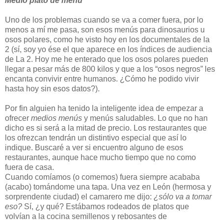
Medio plato de menú
Uno de los problemas cuando se va a comer fuera, por lo
menos a mí me pasa, son esos menús para dinosaurios u
osos polares, como he visto hoy en los documentales de la
2 (sí, soy yo ése el que aparece en los índices de audiencia
de La 2. Hoy me he enterado que los osos polares pueden
llegar a pesar más de 800 kilos y que a los “osos negros” les
encanta convivir entre humanos. ¿Cómo he podido vivir
hasta hoy sin esos datos?).
Por fin alguien ha tenido la inteligente idea de empezar a
ofrecer
medios menús
y menús saludables. Lo que no han
dicho es si será a la mitad de precio. Los restaurantes que
los ofrezcan tendrán un distintivo especial que así lo
indique. Buscaré a ver si encuentro alguno de esos
restaurantes, aunque hace mucho tiempo que no como
fuera de casa.
Cuando comíamos (o comemos) fuera siempre acababa
(acabo) tomándome una tapa. Una vez en León (hermosa y
sorprendente ciudad) el camarero me dijo:
¿sólo va a tomar
eso?
Sí, ¿y qué? Estábamos rodeados de platos que
volvían a la cocina semillenos y rebosantes de