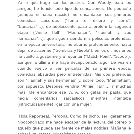
Yo lo que trago son los postres. Con Woody, para los
amigos, he tenido todo tipo de sensaciones. De pequeño
(aunque ni había nacido) me encantaban sus primeras
comedias absurdas (“Toma el dinero y corre”,
“Bananas”…); de adolescente pasé a preferir la segunda
etapa (“Annie Hall”, “Manhattan”, “Hannah y sus
hermanas”…), que siguen siendo mis películas preferidas;
en la época universitaria me aburrió profundamente, hasta
dejar de atraerme (“Sombras y Niebla”); en los últimos años
ha vuelto a gustarme y a repuntar (“Match Point”, “Scoop”),
aunque la última me haya decepcionado algo. De vez en
cuando vuelvo a ver películas de su primera época,
comedias absurdas pero entretenidas. Mis dos preferidas
son “Hannah y sus hermanas” y, sobre todo, “Manhattan”,
por supuesto. Después vendría “Annie Hall”…. Y muchas
más. Me encantaba ese W. A. con gafas de pasta, que
hacía comentarios sarcásticos mientras intentaba
(infructuosamente) ligar con una mujer.
¡Hola Reportera!. Perdona. Como he dicho, ser ligeramente
hipocondríaco me hace escapar de la lectura del correo o
aquello que pueda ser fuente de malas noticias. Mañana le