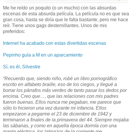
Me he reído un poquito (o un mucho) con las absurdas
escenas de esta absurda película. La película no es que sea
gran cosa, hasta se diría que le falta bastante, pero me hace
reír. Tiene unos gags desternillantes. Unos de mis
preferidos:
Internet ha acabado con estas divertidas escenas
Pepinho guía a M en un aparcamiento
Sí, es él, Silvestre
“Recuerdo que, siendo niño, robé un libro pornográfico
escrito en alfabeto braille, eso de los ciegos, y llegué a
borrar los párrafos más verdes de tanto pasar los dedos por
encima. Creo que…, que las relaciones con mis padres
fueron buenas. Ellos nunca me pegaban, me parece que
sólo lo hicieron una vez durante mi infancia. Ellos
empezaron a pegarme el 23 de diciembre de 1942 y
terminaron a finales de la primavera del 44. Siempre mojaba
las sábanas, y como en aquella época dormía con una
manta eléctrica, los latigazos de la corriente me