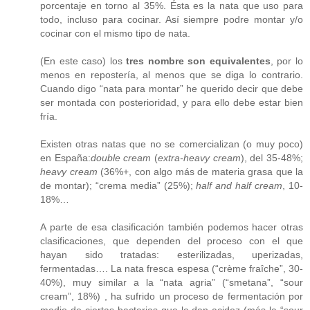
porcentaje en torno al 35%. Ésta es la nata que uso para
todo, incluso para cocinar. Así siempre podre montar y/o
cocinar con el mismo tipo de nata.
(En este caso) los
tres nombre son equivalentes
, por lo
menos en repostería, al menos que se diga lo contrario.
Cuando digo “nata para montar” he querido decir que debe
ser montada con posterioridad, y para ello debe estar bien
fría.
Existen otras natas que no se comercializan (o muy poco)
en España:
double cream
(
extra-heavy cream
), del 35-48%;
heavy cream
(36%+, con algo más de materia grasa que la
de montar); “crema media” (25%);
half and half cream
, 10-
18%…
A parte de esa clasificación también podemos hacer otras
clasificaciones, que dependen del proceso con el que
hayan sido tratadas: esterilizadas, uperizadas,
fermentadas…. La nata fresca espesa (“crème fraîche”, 30-
40%), muy similar a la “nata agria” (“smetana”, “sour
cream”, 18%) , ha sufrido un proceso de fermentación por