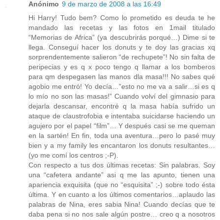
Anónimo
9 de marzo de 2008 a las 16:49
Hi Harry! Tudo bem? Como lo prometido es deuda te he
mandado las recetas y las fotos en 1mail titulado
“Memorias de Africa” (ya descubrirás porqué…) Dime si te
llega. Conseguí hacer los donuts y te doy las gracias xq
sorprendentemente salieron “de rechupete”! No sin falta de
peripecias y es q x poco tengo q llamar a los bomberos
para qm despegasen las manos dla masa!!! No sabes qué
agobio me entró! Yo decía…”esto no me va a salir…si es q
lo mío no son las masas!” Cuando volví del gimnasio para
dejarla descansar, encontré q la masa había sufrido un
ataque de claustrofobia e intentaba suicidarse haciendo un
agujero por el papel “film”… Y después casi se me queman
en la sartén! En fin, toda una aventura…pero lo pasé muy
bien y a my family les encantaron los donuts resultantes…
(yo me comí los centros ;-P).
Con respecto a tus dos últimas recetas: Sin palabras. Soy
una “cafetera andante” asi q me las apunto, tienen una
apariencia exquisita (que no “esquisita” ;-) sobre todo ésta
última. Y en cuanto a los últimos comentarios…aplaudo las
palabras de Nina, eres sabia Nina! Cuando decías que te
daba pena si no nos sale algún postre… creo q a nosotros