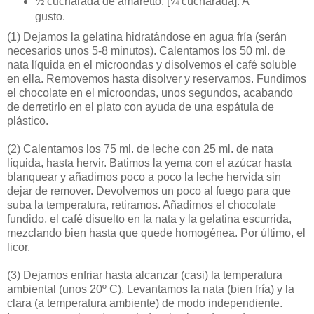
½ cucharada de amaretto. [¼ cucharada]. A
gusto.
(1)
Dejamos la gelatina hidratándose en agua fría (serán
necesarios unos 5-8 minutos). Calentamos los 50 ml. de
nata líquida en el microondas y disolvemos el café soluble
en ella. Removemos hasta disolver y reservamos. Fundimos
el chocolate en el microondas, unos segundos, acabando
de derretirlo en el plato con ayuda de una espátula de
plástico.
(2)
Calentamos los 75 ml. de leche con 25 ml. de nata
líquida, hasta hervir. Batimos la yema con el azúcar hasta
blanquear y añadimos poco a poco la leche hervida sin
dejar de remover. Devolvemos un poco al fuego para que
suba la temperatura, retiramos. Añadimos el chocolate
fundido, el café disuelto en la nata y la gelatina escurrida,
mezclando bien hasta que quede homogénea. Por último, el
licor.
(3)
Dejamos enfriar hasta alcanzar (casi) la temperatura
ambiental (unos 20º C). Levantamos la nata (bien fría) y la
clara (a temperatura ambiente) de modo independiente.