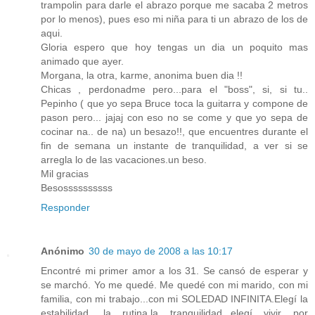
trampolin para darle el abrazo porque me sacaba 2 metros
por lo menos), pues eso mi niña para ti un abrazo de los de
aqui.
Gloria espero que hoy tengas un dia un poquito mas
animado que ayer.
Morgana, la otra, karme, anonima buen dia !!
Chicas , perdonadme pero...para el "boss", si, si tu..
Pepinho ( que yo sepa Bruce toca la guitarra y compone de
pason pero... jajaj con eso no se come y que yo sepa de
cocinar na.. de na) un besazo!!, que encuentres durante el
fin de semana un instante de tranquilidad, a ver si se
arregla lo de las vacaciones.un beso.
Mil gracias
Besossssssssss
Responder
Anónimo
30 de mayo de 2008 a las 10:17
Encontré mi primer amor a los 31. Se cansó de esperar y
se marchó. Yo me quedé. Me quedé con mi marido, con mi
familia, con mi trabajo...con mi SOLEDAD INFINITA.Elegí la
estabilidad, la rutina,la tranquilidad...elegí vivir por