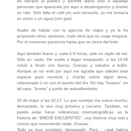
en cerrarlo al público y permitir leerlo sólo a aquellas
personas que aparecéis por aquí a desahogarnos y charlar
un rato. Sólo falta el café y/o una cervecita, yo me tomaría
un zumo o un agua (con gas).
Acabo de hablar con la agencia de viajes y ya le he
propuesto otras opciones, malo será que no cuaje ninguna.
Por el momento paciencia hasta que se cierre del todo.
Aquí también llueve y, cada 5-6 horas, sale un rayito de sol.
Sólo un rayito. He vuelto a llegar empapado, a las 14:50
volvió a llover con fuerza. Gracias y saludos a to@s.
Aunque yo no esté por aquí me agrada que utilicéis este
espacio para reuniros y charlar sobre algún tema,
relacionado o no con el asunto del día. No hay “bosses”, en
tal caso, “boxes” y punto de avituallamiento.
30 de mayo a las 10:17. Lo que cuentas me suena mucho,
demasiado, lo vivo muy próximo y cercano. También, no
puedo evitar hacer referencias cinematográficas, es la
historia de “BREVE ENCUENTRO”, una historia muy real y
común que recomiendo veáis. Gracias.
Todo es muy complejo, demasiado. Pero… ¿qué habría