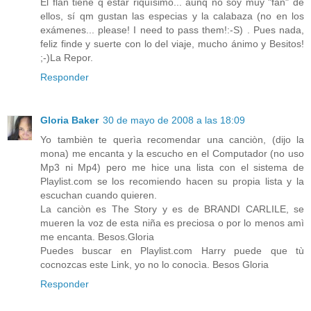
El flan tiene q estar riquísimo... aunq no soy muy "fan" de
ellos, sí qm gustan las especias y la calabaza (no en los
exámenes... please! I need to pass them!:-S) . Pues nada,
feliz finde y suerte con lo del viaje, mucho ánimo y Besitos!
;-)La Repor.
Responder
Gloria Baker
30 de mayo de 2008 a las 18:09
Yo tambièn te querìa recomendar una canciòn, (dijo la
mona) me encanta y la escucho en el Computador (no uso
Mp3 ni Mp4) pero me hice una lista con el sistema de
Playlist.com se los recomiendo hacen su propia lista y la
escuchan cuando quieren.
La canciòn es The Story y es de BRANDI CARLILE, se
mueren la voz de esta niña es preciosa o por lo menos amì
me encanta. Besos.Gloria
Puedes buscar en Playlist.com Harry puede que tù
cocnozcas este Link, yo no lo conocìa. Besos Gloria
Responder