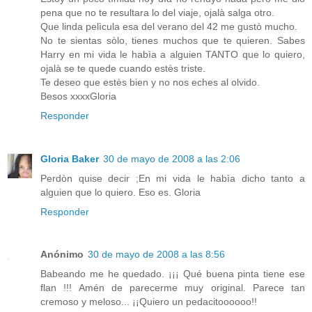
pena que no te resultara lo del viaje, ojalà salga otro.
Que linda pelìcula esa del verano del 42 me gustò mucho.
No te sientas sòlo, tienes muchos que te quieren. Sabes
Harry en mi vida le habìa a alguien TANTO que lo quiero,
ojalà se te quede cuando estès triste.
Te deseo que estès bien y no nos eches al olvido.
Besos xxxxGloria
Responder
Gloria Baker
30 de mayo de 2008 a las 2:06
Perdòn quise decir ;En mi vida le habìa dicho tanto a
alguien que lo quiero. Eso es. Gloria
Responder
Anónimo
30 de mayo de 2008 a las 8:56
Babeando me he quedado. ¡¡¡ Qué buena pinta tiene ese
flan !!! Amén de parecerme muy original. Parece tan
cremoso y meloso... ¡¡Quiero un pedacitoooooo!!