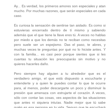
Ay... Es verdad, los primeros amores son especiales y atan
mucho. Por muchas razones, que serán especiales en cada
caso.
Es curiosa la sensación de sentirse tan aislado. Es como si
estuvieras encerrado dentro de tí mismo y sabiendo
además que el que tiene la llave eres tú. A veces no hablas
por miedo a que los demás no te reciban como necesitas
pero suele ser un espejismo. Das el paso, te abres, y
muchas veces te preguntas por qué no lo hiciste antes. Y
con la familia... es casi peor porque sientes que si les
cuantas tu situación les preocuparás sin motivo y no
quieres hacerles daño.
Pero siempre hay alguien a tu alrededor que es el
verdadero amigo, el que está dispuesto a escucharte y
entenderte y a quien le puedes contar lo que te ocurre
para, al menos, poder descargarte un poco y disminuir la
presión que amenaza con estrujarte el corazón. A veces,
sólo con contar las cosas, ves aspectos de las situaciones
que antes ni siquiera intuías. Nadie mejor que tú sabe
quién es esa persona en tu vida. Seguro que te escuchará