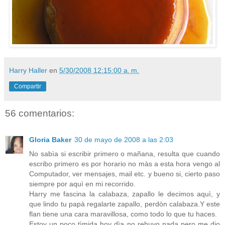
Harry Haller
en
5/30/2008 12:15:00 a. m.
Compartir
56 comentarios:
Gloria Baker
30 de mayo de 2008 a las 2:03
No sabìa si escribir primero o mañana, resulta que cuando
escribo primero es por horario no màs a esta hora vengo al
Computador, ver mensajes, mail etc. y bueno si, cierto paso
siempre por aquì en mi recorrido.
Harry me fascina la calabaza, zapallo le decimos aquì, y
que lindo tu papà regalarte zapallo, perdòn calabaza.Y este
flan tiene una cara maravillosa, como todo lo que tu haces.
Estoy un poco tìmida hoy dìa no rehuyo nada pero me dio