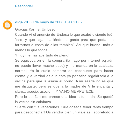
Responder
olga 73
30 de mayo de 2008 a las 21:32
Gracias Karme. Un beso.
Cuando ví el anuncio de Endesa lo que acabé diciendo fué:
"eso, y que sigan haciéndonos gasto para que podamos
forrarnos a costa de ellos también". Así que bueno, más o
menos lo que todos.
Y hoy me has acertado de pleno!
Se equivocaron en la compra (la hago por internet pq aún
no puedo llevar mucho peso) y me mandaron la calabaza
normal. Yo la suelo comprar de cacahuete para hacer
crema y la verdad es que ésta ya pensaba regalársela a la
vecina para que la asase al horno. A mí asada no es que
me disguste, pero es que a la madre de V le encanta y
claro... asocio, asocio.... Y YA NO ME APETECE!!!
Pero lo del flan me parece una idea estupenda. Se quedó
la vecina sin calabaza....
Suerte con tus vacaciones. Qué gozada tener tanto tiempo
para desconectar! Os vendrá bien un viaje así, sobretodo a