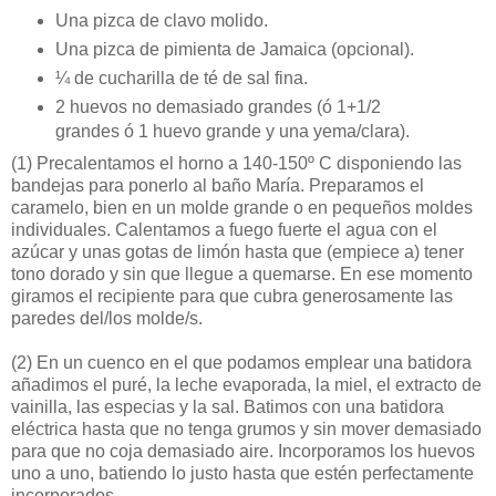
Una pizca de clavo molido.
Una pizca de pimienta de Jamaica (opcional).
¼ de cucharilla de té de sal fina.
2 huevos no demasiado grandes (ó 1+1/2
grandes ó 1 huevo grande y una yema/clara).
(1)
Precalentamos el horno a 140-150º C disponiendo las
bandejas para ponerlo al baño María. Preparamos el
caramelo, bien en un molde grande o en pequeños moldes
individuales. Calentamos a fuego fuerte el agua con el
azúcar y unas gotas de limón hasta que (empiece a) tener
tono dorado y sin que llegue a quemarse. En ese momento
giramos el recipiente para que cubra generosamente las
paredes del/los molde/s.
(2)
En un cuenco en el que podamos emplear una batidora
añadimos el puré, la leche evaporada, la miel, el extracto de
vainilla, las especias y la sal. Batimos con una batidora
eléctrica hasta que no tenga grumos y sin mover demasiado
para que no coja demasiado aire. Incorporamos los huevos
uno a uno, batiendo lo justo hasta que estén perfectamente
incorporados.